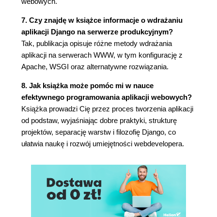
webowych.
Tworzenie wzorca URL (98)
Końcowe poprawki (99)
7. Czy znajdę w książce informacje o wdrażaniu
(Nie)szablonowe rozwiązania (99)
aplikacji Django na serwerze produkcyjnym?
Sortowanie i porządkowanie wpisów (100)
Tak, publikacja opisuje różne metody wdrażania
Formatowanie znacznika czasu przy użyciu
aplikacji na serwerach WWW, w tym konfigurację z
filtra szablonów (101)
Apache, WSGI oraz alternatywne rozwiązania.
Podsumowanie (102)
8. Jak książka może pomóc mi w nauce
Rozdział 3. Na dobry początek (103)
efektywnego programowania aplikacji webowych?
Podstawy dynamicznych stron internetowych
Książka prowadzi Cię przez proces tworzenia aplikacji
(103)
od podstaw, wyjaśniając dobre praktyki, strukturę
Komunikacja - HTTP, URL, żądania i
projektów, separację warstw i filozofię Django, co
odpowiedzi (104)
ułatwia naukę i rozwój umiejętności webdevelopera.
Przechowywanie danych - SQL i relacyjne
bazy danych (104)
Warstwa prezentacji - tworzenie dokumentów
na podstawie szablonów (105)
Łączenie elementów układanki (105)
Modele, widoki i szablony (106)