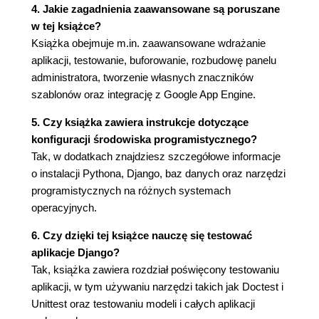
Twórz łańcuchy dokumentacji (78)
4. Jakie zagadnienia zaawansowane są poruszane
Podsumowanie (80)
w tej książce?
Rozdział 2. Django dla niecierpliwych - tworzymy
Książka obejmuje m.in. zaawansowane wdrażanie
aplikacji, testowanie, buforowanie, rozbudowę panelu
blog (81)
administratora, tworzenie własnych znaczników
Tworzenie projektu (82)
szablonów oraz integrację z Google App Engine.
Uruchamianie serwera (84)
Tworzenie bloga (85)
5. Czy książka zawiera instrukcje dotyczące
Projektowanie modelu (86)
konfiguracji środowiska programistycznego?
Konfiguracja bazy danych (87)
Tak, w dodatkach znajdziesz szczegółowe informacje
Wykorzystywanie serwerów baz danych (87)
o instalacji Pythona, Django, baz danych oraz narzędzi
SQLite w praktyce (88)
programistycznych na różnych systemach
Tworzenie tabel (89)
operacyjnych.
Konfiguracja automatycznej aplikacji
6. Czy dzięki tej książce nauczę się testować
administratora (90)
aplikacje Django?
Testowanie panelu administracyjnego (91)
Tak, książka zawiera rozdział poświęcony testowaniu
Upublicznianie bloga (95)
aplikacji, w tym używaniu narzędzi takich jak Doctest i
Tworzenie szablonu (96)
Unittest oraz testowaniu modeli i całych aplikacji
Tworzenie funkcji widoku (97)