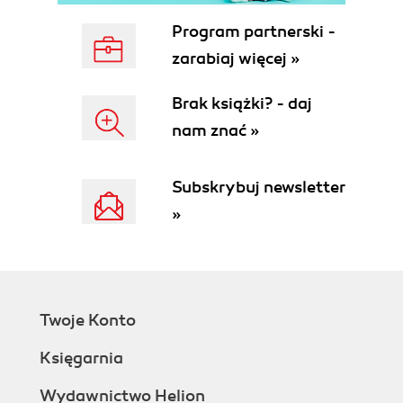
Separacja warstw (MVC) (106)
Modele danych (107)
Program partnerski -
Widoki (107)
zarabiaj więcej »
Szablony (108)
Architektura Django - ogólne spojrzenie (108)
Brak książki? - daj
Filozofia programowania w Django (110)
nam znać »
Django ma być pythoniczne (110)
Nie powtarzaj się (DRY)! (111)
Luźne powiązania i elastyczność (111)
Subskrybuj newsletter
Błyskawiczne programowanie (112)
»
Podsumowanie (112)
Część II: Django w szczegółach (113)
Rozdział 4. Tworzenie i używanie modeli (115)
Tworzenie modeli (115)
Twoje Konto
Dlaczego ORM? (115)
Typy pól w Django (117)
Księgarnia
Relacje pomiędzy modelami (119)
Dziedziczenie modeli (123)
Wydawnictwo Helion