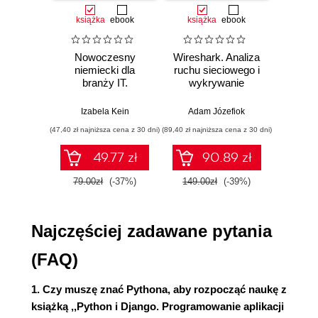
Sekwencje i elementy iterowalne (37)
książka
ebook
książka
ebook
ksią
Listy (40)
Łańcuchy znaków (42)
Nowoczesny
Wireshark. Analiza
Aut
Sekwencyjne funkcje wbudowane i fabryczne
niemiecki dla
ruchu sieciowego i
prze
(48)
branży IT.
wykrywanie
s
Typ odwzorowań - słownik (49)
Praktyczne
włamań
ste
przykłady i
p
Podsumowanie typów standardowych (52)
Izabela Kein
Adam Józefiok
Wito
ćwiczenia
Kontrola przepływu (52)
(47,40 zł najniższa cena z 30 dni)
(89,40 zł najniższa cena z 30 dni)
(35,94 zł naj
Instrukcje warunkowe (52)
49.77 zł
90.89 zł
Pętle (52)
Obsługa wyjątków (54)
79.00zł
(-37%)
149.00zł
(-39%)
59.9
Klauzula finally (55)
Rzucanie wyjątkami z wykorzystaniem raise
Najczęściej zadawane pytania
(55)
Pliki (56)
(FAQ)
Funkcje (57)
Deklarowanie i wywoływanie funkcji (58)
1. Czy muszę znać Pythona, aby rozpocząć naukę z
Funkcje są obiektami pierwszej klasy (60)
książką ,,Python i Django. Programowanie aplikacji
Funkcje anonimowe (61)