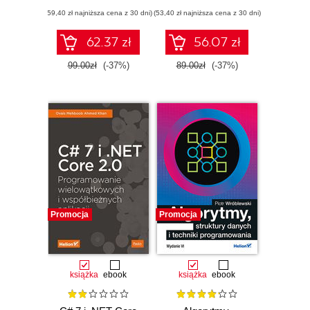
Wydanie II
programistów Java
(59,40 zł najniższa cena z 30 dni)
(53,40 zł najniższa cena z 30 dni)
62.37 zł
56.07 zł
99.00zł
(-37%)
89.00zł
(-37%)
Promocja
Promocja
książka
ebook
książka
ebook