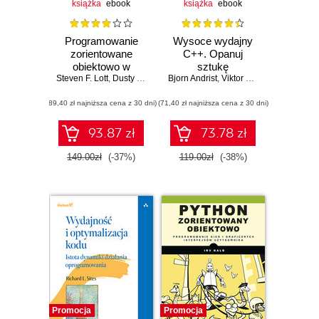
książka
ebook
książka
ebook
Programowanie
Wysoce wydajny
zorientowane
C++. Opanuj
obiektowo w
sztukę
Steven F. Lott
Pythonie.
,
Dusty Phillips
Bjorn Andrist
optymalizowania
,
Viktor Sehr
Tworzenie
działania kodu.
(89,40 zł najniższa cena z 30 dni)
solidnych i łatwych
(71,40 zł najniższa cena z 30 dni)
Wydanie II
w utrzymaniu
aplikacji i bibliotek.
93.87 zł
73.78 zł
Wydanie IV
149.00zł
(-37%)
119.00zł
(-38%)
Promocja
Promocja