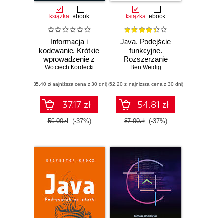
książka
ebook
książka
ebook
Informacja i
Java. Podejście
kodowanie. Krótkie
funkcyjne.
wprowadzenie z
Rozszerzanie
Wojciech Kordecki
przykładami
obiektowego kodu
Ben Weidig
zastosowań
Javy o zasady
(35,40 zł najniższa cena z 30 dni)
(52,20 zł najniższa cena z 30 dni)
programowania
funkcyjnego
37.17 zł
54.81 zł
59.00zł
(-37%)
87.00zł
(-37%)