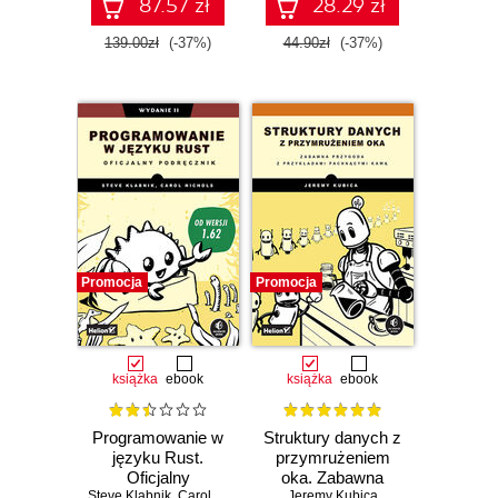
87.57 zł
28.29 zł
139.00zł
(-37%)
44.90zł
(-37%)
Promocja
Promocja
książka
ebook
książka
ebook
Programowanie w
Struktury danych z
języku Rust.
przymrużeniem
Oficjalny
oka. Zabawna
Steve Klabnik
podręcznik.
,
Carol Nichols
Jeremy Kubica
przygoda z