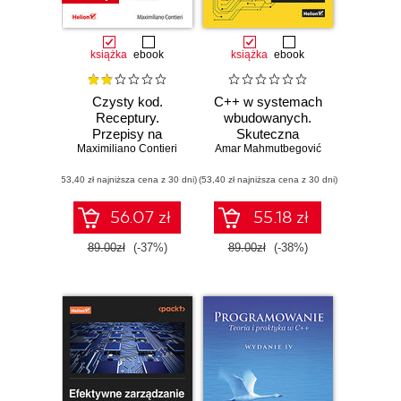
książka
ebook
książka
ebook
Czysty kod.
C++ w systemach
Receptury.
wbudowanych.
Przepisy na
Skuteczna
Maximiliano Contieri
poprawienie
Amar Mahmutbegović
migracja z C do
struktury i jakości
nowoczesnego
(53,40 zł najniższa cena z 30 dni)
Twojego kodu
(53,40 zł najniższa cena z 30 dni)
C++
56.07 zł
55.18 zł
89.00zł
(-37%)
89.00zł
(-38%)