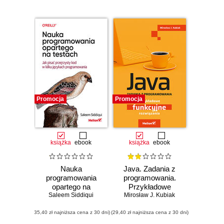
Promocja
Promocja
książka
ebook
książka
ebook
Nauka
Java. Zadania z
programowania
programowania.
opartego na
Przykładowe
testach. Jak pisać
Saleem Siddiqui
Mirosław J. Kubiak
funkcyjne
przejrzysty kod w
rozwiązania
(35,40 zł najniższa cena z 30 dni)
kilku językach
(29,40 zł najniższa cena z 30 dni)
programowania