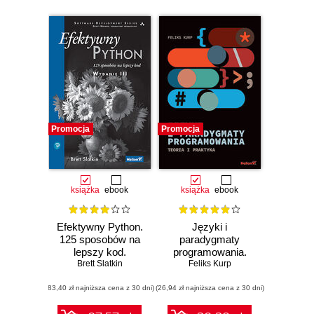
Promocja
Promocja
książka
ebook
książka
ebook
Efektywny Python.
Języki i
125 sposobów na
paradygmaty
lepszy kod.
programowania.
Wydanie III
Brett Slatkin
Teoria i praktyka
Feliks Kurp
(83,40 zł najniższa cena z 30 dni)
(26,94 zł najniższa cena z 30 dni)