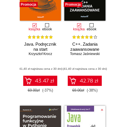
Promocja
Promocja
książka
ebook
książka
ebook
Java. Podręcznik
C++. Zadania
na start
zaawansowane
Krzysztof Krocz
Tomasz Jaśniewski
(41,40 zł najniższa cena z 30 dni)
(41,40 zł najniższa cena z 30 dni)
43.47 zł
42.78 zł
69.00zł
(-37%)
69.00zł
(-38%)