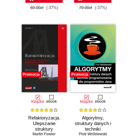
69.00zł
(-37%)
79.00zł
(-37%)
Promocja
Promocja
książka
ebook
książka
ebook
Refaktoryzacja.
Algorytmy,
Ulepszanie
struktury danych i
struktury
techniki
istniejącego kodu.
Martin Fowler
programowania dla
Piotr Wróblewski