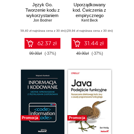
Język Go.
Uporządkowany
Tworzenie kodu z
kod. Ćwiczenia z
wykorzystaniem
empirycznego
najlepszych
Jon Bodner
projektowania
Kent Beck
konwencji i
oprogramowania
(59,40 zł najniższa cena z 30 dni)
praktyk. Wydanie II
(29,94 zł najniższa cena z 30 dni)
62.37 zł
31.44 zł
99.00zł
(-37%)
49.90zł
(-37%)
Promocja
Promocja