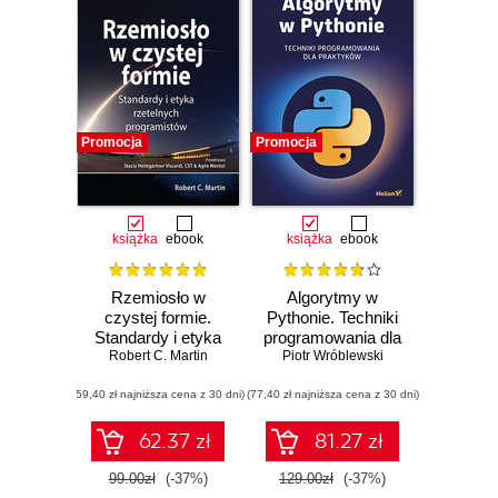
Promocja
Promocja
książka
ebook
książka
ebook
Rzemiosło w
Algorytmy w
czystej formie.
Pythonie. Techniki
Standardy i etyka
programowania dla
Robert C. Martin
rzetelnych
Piotr Wróblewski
praktyków
programistów
(59,40 zł najniższa cena z 30 dni)
(77,40 zł najniższa cena z 30 dni)
62.37 zł
81.27 zł
99.00zł
(-37%)
129.00zł
(-37%)