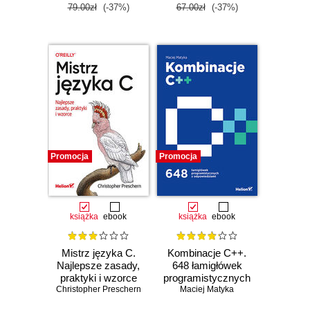
PHP
79.00zł
(-37%)
67.00zł
(-37%)
Promocja
Promocja
książka
ebook
książka
ebook
Mistrz języka C.
Kombinacje C++.
Najlepsze zasady,
648 łamigłówek
praktyki i wzorce
programistycznych
Christopher Preschern
z odpowiedziami
Maciej Matyka