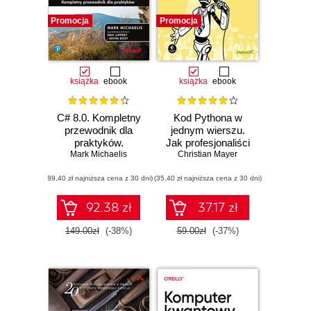
Promocja
Promocja
książka
ebook
książka
ebook
C# 8.0. Kompletny
Kod Pythona w
przewodnik dla
jednym wierszu.
praktyków.
Jak profesjonaliści
Mark Michaelis
Wydanie VII
piszą programy
Christian Mayer
doskonałe
(89,40 zł najniższa cena z 30 dni)
(35,40 zł najniższa cena z 30 dni)
92.38 zł
37.17 zł
149.00zł
(-38%)
59.00zł
(-37%)