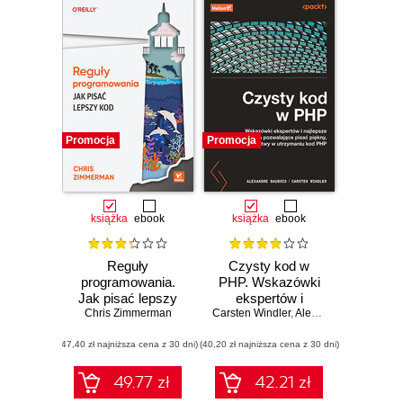
Promocja
Promocja
książka
ebook
książka
ebook
Reguły
Czysty kod w
programowania.
PHP. Wskazówki
Jak pisać lepszy
ekspertów i
Chris Zimmerman
kod
Carsten Windler
najlepsze
,
Alexandre Daubois
rozwiązania
(47,40 zł najniższa cena z 30 dni)
(40,20 zł najniższa cena z 30 dni)
pozwalające pisać
piękny, przystępny
i łatwy w
49.77 zł
42.21 zł
utrzymaniu kod