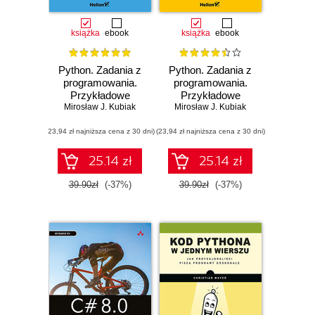
książka
ebook
książka
ebook
Python. Zadania z
Python. Zadania z
programowania.
programowania.
Przykładowe
Przykładowe
Mirosław J. Kubiak
funkcyjne
Mirosław J. Kubiak
imperatywne
rozwiązania
rozwiązania
(23,94 zł najniższa cena z 30 dni)
(23,94 zł najniższa cena z 30 dni)
25.14 zł
25.14 zł
39.90zł
(-37%)
39.90zł
(-37%)