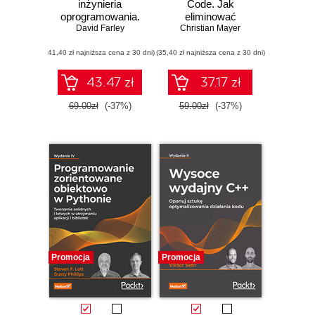
inżynieria
Code. Jak
oprogramowania.
eliminować
Stosowanie
David Farley
złożoność i pisać
Christian Mayer
skutecznych
czysty kod
(41,40 zł najniższa cena z 30 dni)
technik szybszego
(35,40 zł najniższa cena z 30 dni)
rozwoju
oprogramowania
43.47 zł
37.17 zł
wyższej jakości
69.00zł
(-37%)
59.00zł
(-37%)
Promocja
Promocja