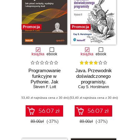
Promocja
Promocja
książka
ebook
książka
ebook
Programowanie
Java. Przewodnik
funkcyjne w
doświadczonego
Pythonie. Jak
programisty.
pisać zwięzły,
Steven F. Lott
Cay S. Horstmann
Wydanie III
wydajny i
(53,40 zł najniższa cena z 30 dni)
ekspresywny kod.
(53,40 zł najniższa cena z 30 dni)
Wydanie III
56.07 zł
56.07 zł
89.00zł
(-37%)
89.00zł
(-37%)