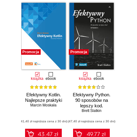
Promocja
Promocja
książka
ebook
książka
ebook
Efektywny Kotlin.
Efektywny Python.
Najlepsze praktyki
90 sposobów na
Marcin Moskała
lepszy kod.
Wydanie II
Brett Slatkin
(41,40 zł najniższa cena z 30 dni)
(47,40 zł najniższa cena z 30 dni)
43.47 zł
49.77 zł