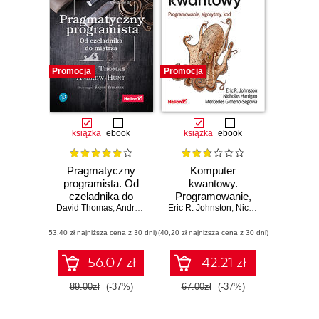
Promocja
Promocja
książka
ebook
książka
ebook
Pragmatyczny
Komputer
programista. Od
kwantowy.
czeladnika do
Programowanie,
mistrza. Wydanie II
David Thomas
,
Andrew Hunt
Eric R. Johnston
algorytmy, kod
,
Nicholas Harrigan
,
M
(53,40 zł najniższa cena z 30 dni)
(40,20 zł najniższa cena z 30 dni)
56.07 zł
42.21 zł
89.00zł
(-37%)
67.00zł
(-37%)