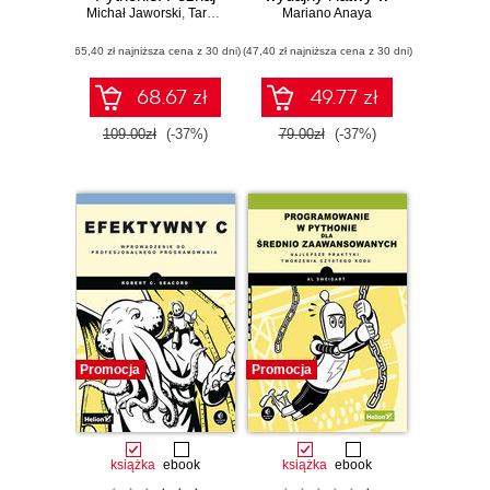
Michał Jaworski
najlepsze praktyki
,
Tarek Ziadé
utrzymaniu kod.
Mariano Anaya
kodowania i
Wydanie II
(65,40 zł najniższa cena z 30 dni)
zaawansowane
(47,40 zł najniższa cena z 30 dni)
koncepcje
programowania.
68.67 zł
49.77 zł
Wydanie IV
109.00zł
(-37%)
79.00zł
(-37%)
Promocja
Promocja
książka
ebook
książka
ebook