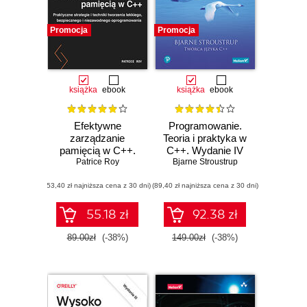
Promocja
Promocja
książka
ebook
książka
ebook
Efektywne
Programowanie.
zarządzanie
Teoria i praktyka w
pamięcią w C++.
C++. Wydanie IV
Praktyczne
Patrice Roy
Bjarne Stroustrup
strategie i techniki
(53,40 zł najniższa cena z 30 dni)
tworzenia lekkiego,
(89,40 zł najniższa cena z 30 dni)
bezpiecznego i
niezawodnego
55.18 zł
92.38 zł
oprogramowania
89.00zł
(-38%)
149.00zł
(-38%)