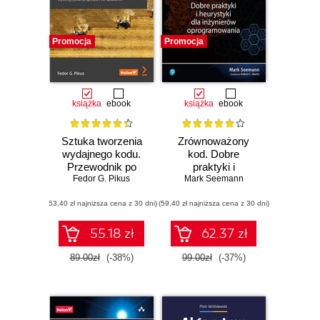
Promocja
Promocja
książka
ebook
książka
ebook
Sztuka tworzenia
Zrównoważony
wydajnego kodu.
kod. Dobre
Przewodnik po
praktyki i
zaawansowanych
Fedor G. Pikus
heurystyki dla
Mark Seemann
technikach
inżynierów
(53,40 zł najniższa cena z 30 dni)
wykorzystywania
(59,40 zł najniższa cena z 30 dni)
oprogramowania
sprzętu i
kompilatorów
55.18 zł
62.37 zł
89.00zł
(-38%)
99.00zł
(-37%)