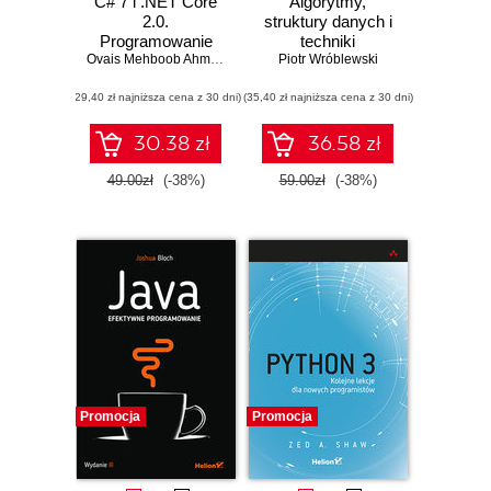
C# 7 i .NET Core
Algorytmy,
2.0.
struktury danych i
Programowanie
techniki
wielowątkowych i
Ovais Mehboob Ahmed Khan
programowania.
Piotr Wróblewski
współbieżnych
Wydanie VI
(29,40 zł najniższa cena z 30 dni)
aplikacji
(35,40 zł najniższa cena z 30 dni)
30.38 zł
36.58 zł
49.00zł
(-38%)
59.00zł
(-38%)
Promocja
Promocja