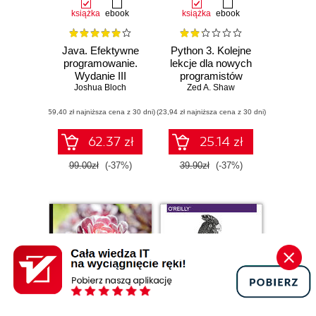
książka
ebook
książka
ebook
Java. Efektywne
Python 3. Kolejne
programowanie.
lekcje dla nowych
Wydanie III
programistów
Joshua Bloch
Zed A. Shaw
(59,40 zł najniższa cena z 30 dni)
(23,94 zł najniższa cena z 30 dni)
62.37 zł
25.14 zł
99.00zł
(-37%)
39.90zł
(-37%)