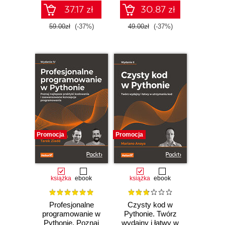
37.17 zł
30.87 zł
59.00zł
(-37%)
49.00zł
(-37%)
Promocja
Promocja
książka
ebook
książka
ebook
Profesjonalne
Czysty kod w
programowanie w
Pythonie. Twórz
Pythonie. Poznaj
wydajny i łatwy w