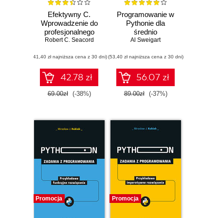
Efektywny C.
Programowanie w
Wprowadzenie do
Pythonie dla
profesjonalnego
średnio
programowania
Robert C. Seacord
zaawansowanych.
Al Sweigart
Najlepsze praktyki
(41,40 zł najniższa cena z 30 dni)
(53,40 zł najniższa cena z 30 dni)
tworzenia
czystego kodu
42.78 zł
56.07 zł
69.00zł
(-38%)
89.00zł
(-37%)
Promocja
Promocja