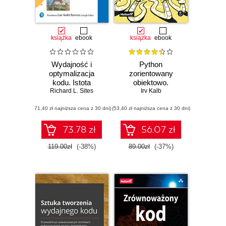
książka
ebook
książka
ebook
Wydajność i
Python
optymalizacja
zorientowany
kodu. Istota
obiektowo.
dynamiki działania
Richard L. Sites
Programowanie
Irv Kalb
oprogramowania
gier i graficznych
(71,40 zł najniższa cena z 30 dni)
(53,40 zł najniższa cena z 30 dni)
interfejsów
użytkownika
73.78 zł
56.07 zł
119.00zł
(-38%)
89.00zł
(-37%)