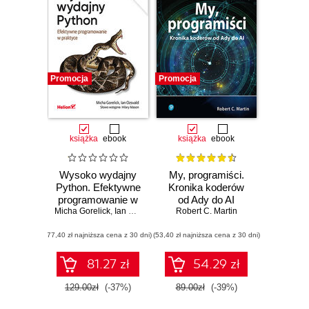
Promocja
Promocja
książka
ebook
książka
ebook
Wysoko wydajny
My, programiści.
Python. Efektywne
Kronika koderów
programowanie w
od Ady do AI
Micha Gorelick
praktyce. Wydanie
,
Ian Ozsvald
,
Hilary Mason
Robert C. Martin
III
(77,40 zł najniższa cena z 30 dni)
(53,40 zł najniższa cena z 30 dni)
81.27 zł
54.29 zł
129.00zł
(-37%)
89.00zł
(-39%)