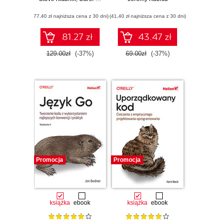
Wydanie II
przykładami
(77,40 zł najniższa cena z 30 dni)
(41,40 zł najniższa cena z 30 dni)
pachnącymi kawą
81.27 zł
43.47 zł
129.00zł
(-37%)
69.00zł
(-37%)
Promocja
Promocja
książka
ebook
książka
ebook