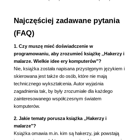
poglądów.
9. Gust dla twórców (165)
Najczęściej zadawane pytania
Jak tworzyć wielkie rzeczy?
10. Języki programowania objaśnione (179)
(FAQ)
Czym są języki programowania i dlaczego tyle się
teraz o nich mówi?
1. Czy muszę mieć doświadczenie w
programowaniu, aby zrozumieć książkę ,,Hakerzy i
11. Język następnego stulecia (189)
malarze. Wielkie idee ery komputerów"?
Jak będziemy programować za sto lat? Dlaczego
Nie, książka została napisana przystępnym językiem i
nie zacząć tak programować dziś?
skierowana jest także do osób, które nie mają
12. Pokonywanie przeciętniaków (203)
technicznego wykształcenia. Autor wyjaśnia
Przy pisaniu aplikacji działających na serwerze
zagadnienia tak, by były zrozumiałe dla każdego
możesz korzystać z każdego języka, jaki Ci się
zainteresowanego współczesnym światem
podoba. Twoja konkurencja też.
komputerów.
13. Odwet mózgowców (217)
2. Jakie tematy porusza książka ,,Hakerzy i
W technologii "dobre, sprawdzone rozwiązania" to
malarze"?
prosta droga w przepaść.
Książka omawia m.in. kim są hakerzy, jak powstają