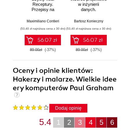
Receptury.
w inżynierii
Lan
Przepisy na
danych.
Proj
poprawienie
Sprawdzone
aplika
struktury i jakości
rozwiązania i dobre
na
Maximiliano Contieri
Bartosz Konieczny
Mayo Os
Twojego kodu
praktyki
mo
(53,40 zł najniższa cena z 30 dni)
(53,40 zł najniższa cena z 30 dni)
(47,40 zł naj
języ
p
56.07 zł
56.07 zł
89.00zł
(-37%)
89.00zł
(-37%)
79.0
Oceny i opinie klientów:
Hakerzy i malarze. Wielkie idee
ery komputerów Paul Graham
Dodaj opinię
5.4
1
2
3
4
5
6