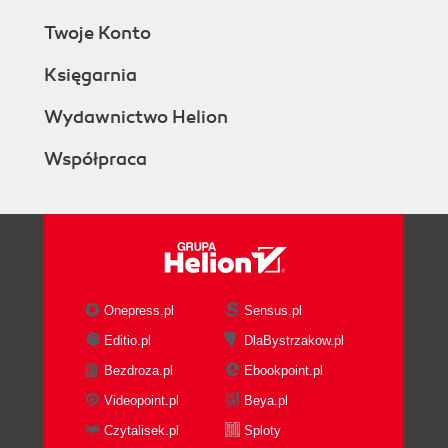
Twoje Konto
Księgarnia
Wydawnictwo Helion
Współpraca
Onepress.pl
Sensus.pl
Editio.pl
DlaBystrzakow.pl
Bezdroza.pl
Ebookpoint.pl
Videopoint.pl
Beya.pl
Czytalisek.pl
Sploty