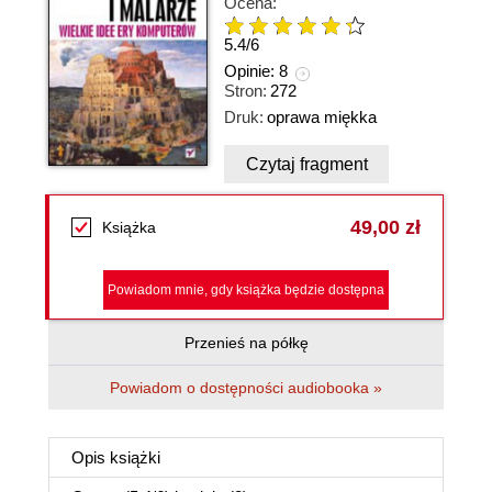
Ocena:
5.4
/
6
Opinie:
8
Stron:
272
Druk:
oprawa miękka
Czytaj fragment
49,00 zł
Książka
Powiadom mnie, gdy książka będzie dostępna
Przenieś na półkę
Powiadom o dostępności audiobooka »
Opis
książki