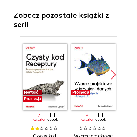
Zobacz pozostałe książki z
serii
Nowość
Promocja
Bestselle
Promocja
Promocj
książka
ebook
książka
ebook
ksią
Czysty kod.
Wzorce projektowe
Lan