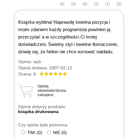
(0)
(0)
(0)
(2)
(1)
(5)
Książka wybitna! Naprawdę świetna pozycja i
moim zdaniem każdy programista powinien ją
przeczytać a w szczególności Ci mniej
doświadczeni. Świetny styl i świetne tłumaczenie,
dziwię się, że helion nie chce wznowić nakładu.
Opinia: wyb
Opinia dodana: 2007-02-12
Ocena: 6
Opinia
niepotwierdzona
zakupem
Opinia dotyczy produktu:
ksiązka drukowana
Czy opinia była pomocna:
TAK
(
0
)
NIE
(
0
)