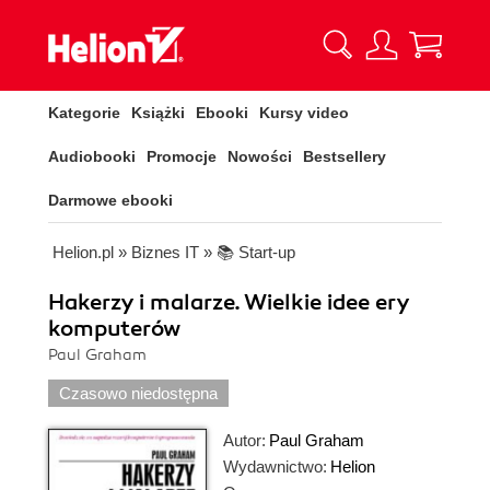
Kategorie
Książki
Ebooki
Kursy video
Audiobooki
Promocje
Nowości
Bestsellery
Darmowe ebooki
Helion.pl
»
Biznes IT
»
📚 Start-up
Hakerzy i malarze. Wielkie idee ery
komputerów
Paul Graham
Czasowo niedostępna
Autor:
Paul Graham
Wydawnictwo:
Helion