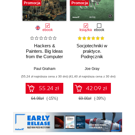
Promocja
Promocja
Promocj
ebook
książka
ebook
Hackers &
Socjotechniki w
Porad
Painters. Big Ideas
praktyce.
Kur
from the Computer
Podręcznik
Inżynie
Age
etycznego hakera
i mo
pr
Paul Graham
Joe Gray
Marc
komp
(55,24 zł najniższa cena z 30 dni)
(41,40 zł najniższa cena z 30 dni)
(74,24 zł naj
55.24 zł
42.09 zł
64.98zł
(-15%)
69.00zł
(-39%)
99.0