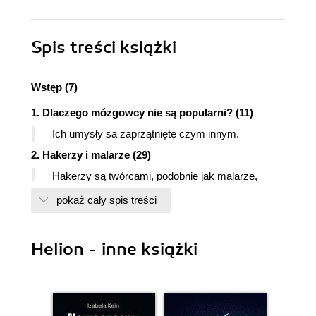
Spis treści
książki
Wstęp (7)
1. Dlaczego mózgowcy nie są popularni? (11)
Ich umysły są zaprzątnięte czym innym.
2. Hakerzy i malarze (29)
Hakerzy są twórcami, podobnie jak malarze,
architekci czy pisarze.
pokaż cały spis treści
3. Czego nie wolno Ci mówić? (47)
Jak mieć heretyckie myśli i co z nimi zrobić?
Helion - inne książki
4. Dobrzy źli obywatele (67)
Hakerzy osiągają sukces, łamiąc zasady,
podobnie jak Amerykanie.
5. Inna droga przed nami (75)