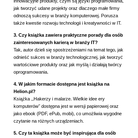
innowacyjne produkty, czym są języki programowania,
14. Wymarzony język (235)
jak tworzyć udane projekty oraz dlaczego małe firmy
Dobry język programowania to taki, który pozwala
odnoszą sukcesy w branży komputerowej. Porusza
hakerom robić to, co im się żywnie podoba.
także kwestie rozwoju technologii i kreatywności w IT.
15. Projektowanie i odkrywanie (253)
3. Czy książka zawiera praktyczne porady dla osób
Odkrycia muszą być oryginalne. Projekty muszą
zainteresowanych karierą w branży IT?
być dobre.
Tak, autor dzieli się spostrzeżeniami na temat tego, jak
Podziękowania (259)
odnieść sukces w branży technologicznej, jak tworzyć
Słowniczek (261)
wartościowe produkty oraz jak myślą i działają twórcy
oprogramowania.
4. W jakim formacie dostępna jest książka na
Helion.pl?
Książka ,,Hakerzy i malarze. Wielkie idee ery
komputerów" dostępna jest w wersji papierowej oraz
jako ebook (PDF, ePub, mobi), co umożliwia wygodne
czytanie na różnych urządzeniach.
5. Czy ta książka może być inspirująca dla osób