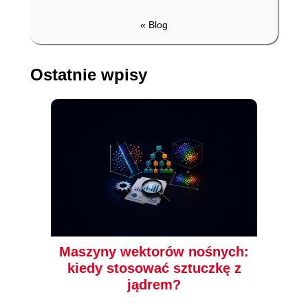
« Blog
Ostatnie wpisy
Maszyny wektorów nośnych:
kiedy stosować sztuczkę z
jądrem?