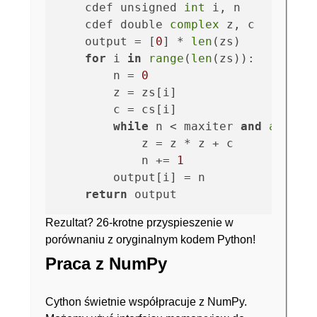
    cdef unsigned 
int
 i, n

    cdef double 
complex
 z, c

    output = [
0
] * 
len
(zs)

for
 i 
in
range
(
len
(zs)):

        n = 
0
        z = zs[i]

        c = cs[i]

while
 n < maxiter 
and
abs
(z)
            z = z * z + c

            n += 
1
        output[i] = n

return
Rezultat? 26-krotne przyspieszenie w
porównaniu z oryginalnym kodem Python!
Praca z NumPy
Cython świetnie współpracuje z NumPy.