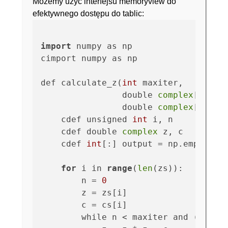
Możemy użyć interfejsu memoryview do
efektywnego dostępu do tablic:
import
 numpy as np

cimport numpy as np

def calculate_z(
int
 maxiter, 

                double 
complex
[:] zs,
                double 
complex
[:] cs)
    cdef unsigned 
int
 i, n

    cdef double 
complex
 z, c

    cdef 
int
[:] output = np.empty(
le
for
 i in 
range
(
len
(zs)):

        n = 
0
        z = zs[i]

        c = cs[i]

        while n < maxiter and (z.
rea