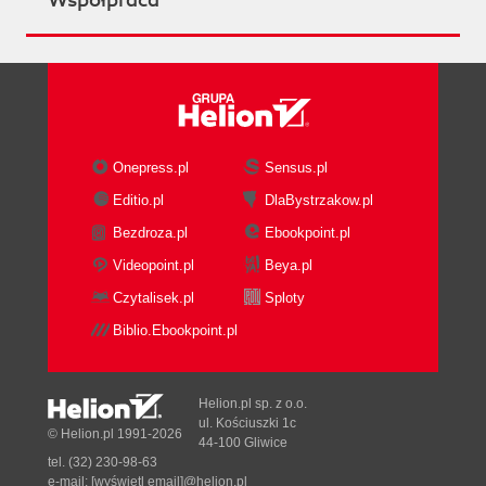
Współpraca
Onepress.pl
Sensus.pl
Editio.pl
DlaBystrzakow.pl
Bezdroza.pl
Ebookpoint.pl
Videopoint.pl
Beya.pl
Czytalisek.pl
Sploty
Biblio.Ebookpoint.pl
Helion.pl sp. z o.o.
ul. Kościuszki 1c
© Helion.pl 1991-2026
44-100 Gliwice
tel. (32) 230-98-63
e-mail:
[wyświetl email]@helion.pl