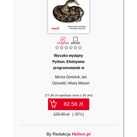
książka
ebook
Wysoko wydajny
Python. Efektywne
programowanie w
praktyce. Wydanie III
Micha Gorelick
,
Ian
Ozsvald
,
Hilary Mason
(77,40 zł najniższa cena z 30 dni)
82.56 zł
129.00 zł
(-36%)
By Redakcja
Helion.pl