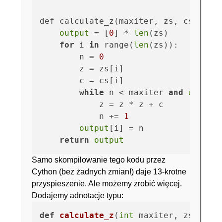
def calculate_z(maxiter, zs, cs):

output
 = [
0
] * 
len
(zs)

for
 i 
in
 range(
len
(zs)):

        n = 
0
        z = zs[i]

        c = cs[i]

while
 n < maxiter 
and
abs
(z)
            z = z * z + c

            n += 
1
output
[i] = n

return
output
Samo skompilowanie tego kodu przez
Cython (bez żadnych zmian!) daje 13-krotne
przyspieszenie. Ale możemy zrobić więcej.
Dodajemy adnotacje typu:
def
calculate_z
(
int
 maxiter, zs, cs
):