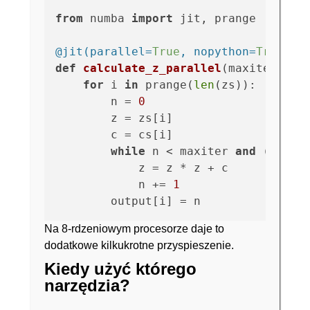
from
 numba 
import
 jit, prange

@jit(
parallel=
True
, nopython=
True
)
def
calculate_z_parallel
(
maxiter, zs
for
 i 
in
 prange(
len
(zs)):  
# pra
        n = 
0
        z = zs[i]

        c = cs[i]

while
 n < maxiter 
and
 (z.rea
            z = z * z + c

            n += 
1
Na 8-rdzeniowym procesorze daje to
dodatkowe kilkukrotne przyspieszenie.
Kiedy użyć którego
narzędzia?