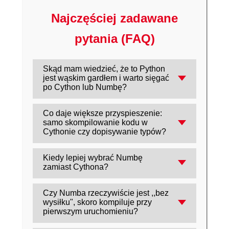
Najczęściej zadawane
pytania (FAQ)
Skąd mam wiedzieć, że to Python
jest wąskim gardłem i warto sięgać
po Cython lub Numbę?
Zrób profilowanie (np. line_profiler) i
Co daje większe przyspieszenie:
sprawdź, które 2-3 funkcje zużywają
samo skompilowanie kodu w
większość czasu CPU. Jeśli to intensywne
Cythonie czy dopisywanie typów?
pętle/liczenie ,,miliony razy", zyski zwykle
Cython potrafi przyspieszyć już ,,czysty"
będą największe.
Kiedy lepiej wybrać Numbę
kod Python po kompilacji, ale największy
zamiast Cythona?
skok zwykle daje dodanie adnotacji typów
Gdy kod mocno opiera się na NumPy i
(cdef/typy argumentów), bo ogranicza
Czy Numba rzeczywiście jest ,,bez
chcesz szybki efekt bez przebudowy
narzut dynamicznego typowania.
wysiłku", skoro kompiluje przy
projektu - często wystarczy dekorator
pierwszym uruchomieniu?
`@jit(nopython=True)`. Cython bywa
Tak, koszt kompilacji pojawia się głównie