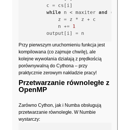
        c = cs[i]

while
 n < maxiter 
and
 (z.rea
            z = z * z + c

            n += 
1
Przy pierwszym uruchomieniu funkcja jest
kompilowana (co zajmuje chwilę), ale
kolejne wywołania działają z prędkością
porównywalną do Cythona – przy
praktycznie zerowym nakładzie pracy!
Przetwarzanie równoległe z
OpenMP
Zarówno Cython, jak i Numba obsługują
przetwarzanie równoległe. W Numbie
wystarczy: