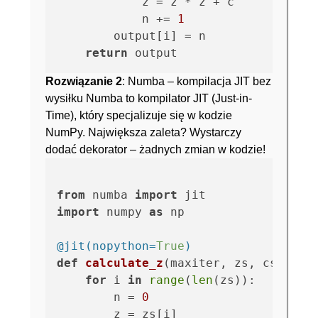
            z = z * z + c

            n += 
1
        output[i] = n

return
Rozwiązanie 2
: Numba – kompilacja JIT bez
wysiłku Numba to kompilator JIT (Just-in-
Time), który specjalizuje się w kodzie
NumPy. Największa zaleta? Wystarczy
dodać dekorator – żadnych zmian w kodzie!
from
 numba 
import
import
 numpy 
as
 np

@jit(
nopython=
True
)
def
calculate_z
(
maxiter, zs, cs, out
for
 i 
in
range
(
len
(zs)):

        n = 
0
        z = zs[i]
