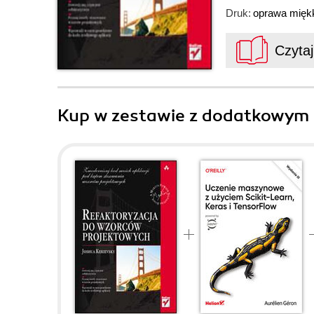
Druk:
oprawa mięk
Czyta
Kup w zestawie z dodatkowym 