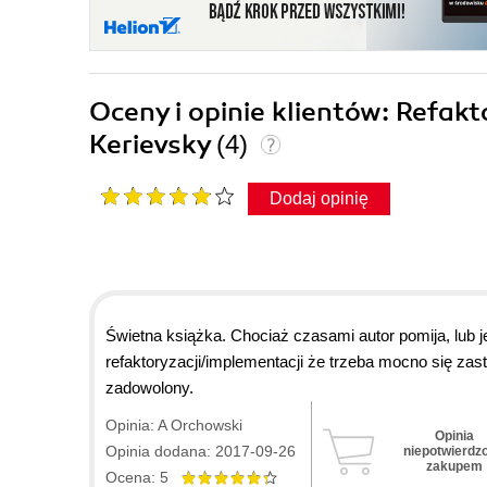
Oceny i opinie klientów: Refa
Kerievsky
(4)
Dodaj opinię
Świetna książka. Chociaż czasami autor pomija, lub 
refaktoryzacji/implementacji że trzeba mocno się zas
zadowolony.
Opinia: A Orchowski
Opinia
Opinia dodana: 2017-09-26
niepotwierdz
zakupem
Ocena: 5