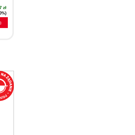
7 zł
40%)
a