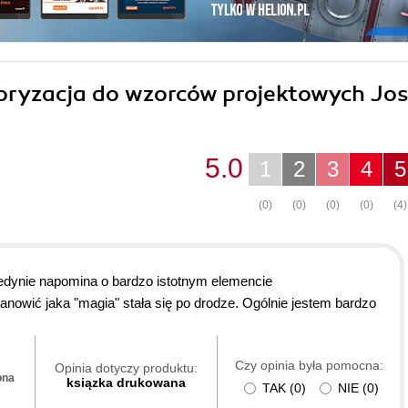
ktoryzacja do wzorców projektowych Jo
5.0
1
2
3
4
5
(0)
(0)
(0)
(0)
(4)
jedynie napomina o bardzo istotnym elemencie
tanowić jaka "magia" stała się po drodze. Ogólnie jestem bardzo
Czy opinia była pomocna:
Opinia dotyczy produktu:
ona
ksiązka drukowana
TAK
(
0
)
NIE
(
0
)