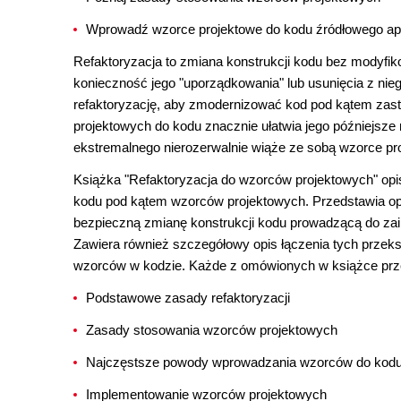
Wprowadź wzorce projektowe do kodu źródłowego apl
Refaktoryzacja to zmiana konstrukcji kodu bez modyfi
konieczność jego "uporządkowania" lub usunięcia z nieg
refaktoryzację, aby zmodernizować kod pod kątem za
projektowych do kodu znacznie ułatwia jego późniejsz
ekstremalnego nierozerwalnie wiąże ze sobą wzorce pro
Książka "Refaktoryzacja do wzorców projektowych" opi
kodu pod kątem wzorców projektowych. Przedstawia opi
bezpieczną zmianę konstrukcji kodu prowadzącą do za
Zawiera również szczegółowy opis łączenia tych przek
wzorców w kodzie. Każde z omówionych w książce prze
Podstawowe zasady refaktoryzacji
Zasady stosowania wzorców projektowych
Najczęstsze powody wprowadzania wzorców do kod
Implementowanie wzorców projektowych