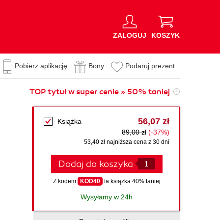
ZALOGUJ
KOSZYK
Pobierz aplikację
Bony
Podaruj prezent
TOP tytuł w super cenie » 50% taniej
56,07 zł
Książka
89,00 zł
(-37%)
53,40 zł najniższa cena z 30 dni
Dodaj do koszyka
Z kodem
KOD40
ta książka 40% taniej
Wysyłamy w 24h