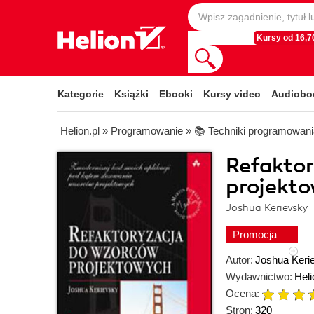
Kursy od 16,70
Kategorie
Książki
Ebooki
Kursy video
Audiobo
Helion.pl
»
Programowanie
»
📚 Techniki programowani
Refakto
projekt
Joshua Kerievsky
Promocja
Autor:
Joshua Keri
Wydawnictwo:
Heli
Ocena:
Stron:
320