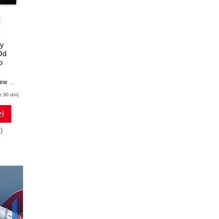
k
książka
ebook
książka
ebook
ks
y
Czysta architektura.
Domain-Driven
C
Od
Struktura i design
Design. Zapanuj nad
Podrę
o
oprogramowania.
złożonym systemem
p
e II
Przewodnik dla
informatycznym
profesjonalistów
 Hunt
Robert C. Martin
Eric Evans
Ro
z 30 dni)
(53,40 zł najniższa cena z 30 dni)
(77,40 zł najniższa cena z 30 dni)
(47,40 zł 
zł
56.07 zł
81.27 zł
)
89.00zł
(-37%)
129.00zł
(-37%)
79