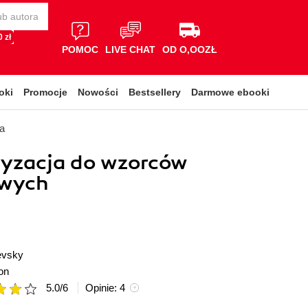
 zł
POMOC
LIVE CHAT
OD O,OOZŁ
oki
Promocje
Nowości
Bestsellery
Darmowe ebooki
a
ryzacja do wzorców
owych
evsky
on
5.0
/
6
Opinie:
4