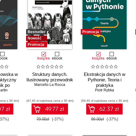
Bestseller
Promocja
Nowość
Promocja
book
książka
ebook
książka
ebook
sowska w
Struktury danych.
Ekstrakcja danych w
aktyczny
Ilustrowany przewodnik
Pythonie. Teoria i
ik po
Marcello La Rocca
praktyka
aniu
artin
Piotr Rybka
ycznym.
cena z 30 dni)
 III
(47,40 zł najniższa cena z 30 dni)
(59,40 zł najniższa cena z 30 dni)
7 zł
49.77 zł
62.37 zł
-37%)
79.00zł
(-37%)
99.00zł
(-37%)