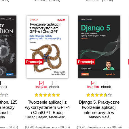
Promocja
Promocja
book
książka
ebook
książka
ebook
thon. 125
Tworzenie aplikacji z
Django 5. Praktyczne
 lepszy
wykorzystaniem GPT-4
tworzenie aplikacji
ie III
i ChatGPT. Buduj
internetowych w
tkin
Olivier Caelen
inteligentne chatboty,
,
Marie-Alice Blete
Pythonie. Wydanie V
Antonio Melé
generatory treści i
cena z 30 dni)
(47,40 zł najniższa cena z 30 dni)
realizuj fascynujące
(89,40 zł najniższa cena z 30 dni)