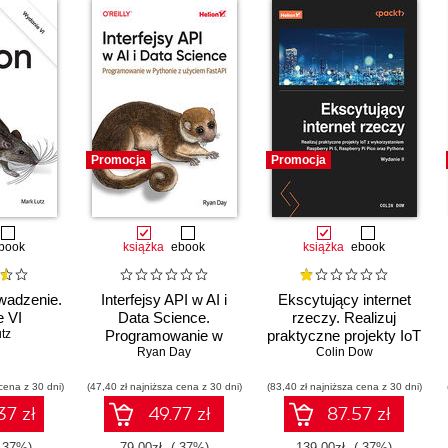
Promocja
Promocja
book
książka
ebook
książka
ebook
wadzenie.
Interfejsy API w AI i
Ekscytujący internet
 VI
Data Science.
rzeczy. Realizuj
tz
Programowanie w
praktyczne projekty IoT
Pythonie z użyciem
Ryan Day
z wykorzystaniem
Colin Dow
FastAPI
Raspberry Pi 5,
cena z 30 dni)
(47,40 zł najniższa cena z 30 dni)
(83,40 zł najniższa cena z 30 dni)
Raspberry Pi Pico oraz
Pythona. Wydanie II
37 zł
49.77 zł
87.57 zł
-37%)
79.00zł
(-37%)
139.00zł
(-37%)