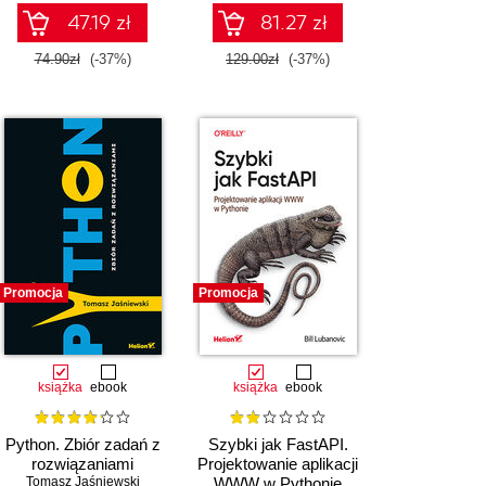
47.19 zł
81.27 zł
74.90zł
(-37%)
129.00zł
(-37%)
Promocja
Promocja
książka
ebook
książka
ebook
Python. Zbiór zadań z
Szybki jak FastAPI.
rozwiązaniami
Projektowanie aplikacji
Tomasz Jaśniewski
WWW w Pythonie