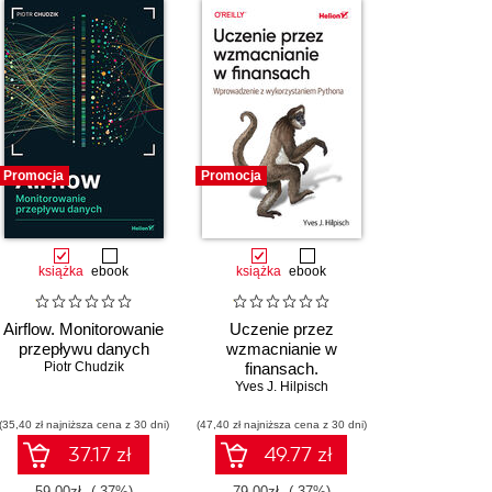
Promocja
Promocja
książka
ebook
książka
ebook
Airflow. Monitorowanie
Uczenie przez
przepływu danych
wzmacnianie w
Piotr Chudzik
finansach.
Wprowadzenie z
Yves J. Hilpisch
wykorzystaniem
(35,40 zł najniższa cena z 30 dni)
(47,40 zł najniższa cena z 30 dni)
Pythona
37.17 zł
49.77 zł
59.00zł
(-37%)
79.00zł
(-37%)