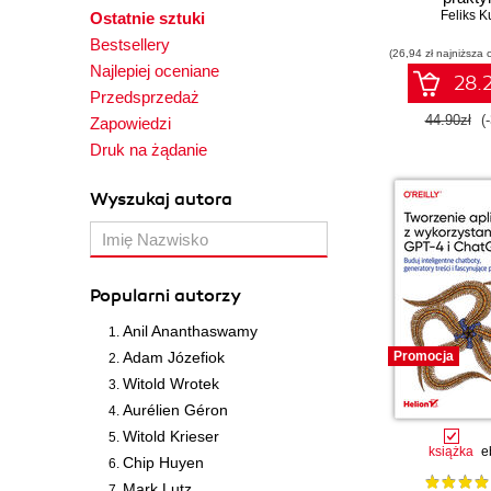
Feliks K
Ostatnie sztuki
Bestsellery
(26,94 zł najniższa 
Najlepiej oceniane
28.2
Przedsprzedaż
44.90zł
(
Zapowiedzi
Druk na żądanie
Wyszukaj autora
Popularni autorzy
Anil Ananthaswamy
Adam Józefiok
Promocja
Witold Wrotek
Aurélien Géron
Witold Krieser
książka
e
Chip Huyen
Mark Lutz