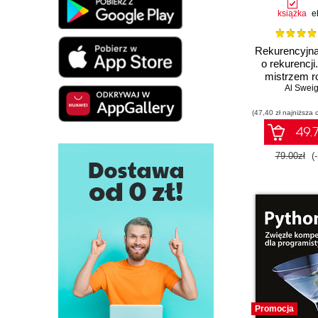
książka
e
Rekurencyjna
o rekurencji
mistrzem 
kwalifikac
Al Sweig
poświęconych
(47,40 zł najniższa 
Python i Ja
49.7
79.00zł
(
Promocja