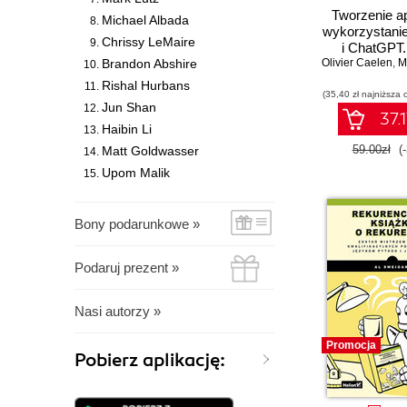
Tworzenie ap
Michael Albada
wykorzystani
Chrissy LeMaire
i ChatGPT.
Brandon Abshire
Olivier Caelen
inteligentne 
,
Mar
generatory t
Rishal Hurbans
(35,40 zł najniższa 
fascynujące 
Jun Shan
37.1
Haibin Li
59.00zł
(
Matt Goldwasser
Upom Malik
Bony podarunkowe »
Podaruj prezent »
Nasi autorzy »
Promocja
Pobierz aplikację: