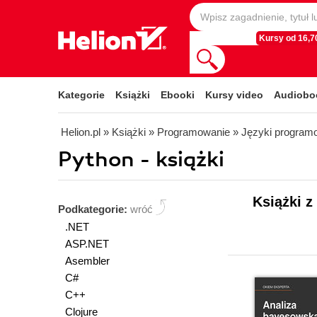
Kursy od 16,70
Kategorie
Książki
Ebooki
Kursy video
Audiobo
Helion.pl
» Książki
» Programowanie
» Języki program
Python - książki
Książki z
Podkategorie:
wróć
.NET
ASP.NET
Asembler
C#
C++
Clojure