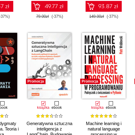
projekty. Wydanie II
7 zł
49.77 zł
93.87 zł
-37%)
79.00zł
(-37%)
149.00zł
(-37%)
Promocja
Promocja
book
książka
ebook
książka
ebook
adygmaty
Generatywna sztuczna
Machine learning i
. Teoria i
inteligencja z
natural language
ka
LangChain. Budowanie
processing w