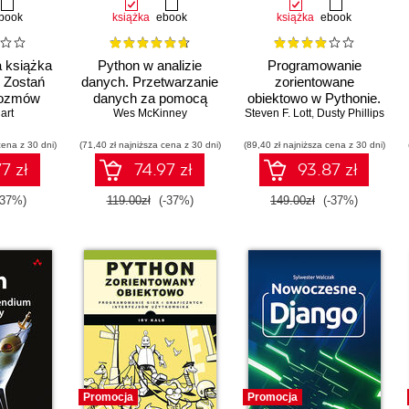
book
książka
ebook
książka
ebook
 książka
Python w analizie
Programowanie
. Zostań
danych. Przetwarzanie
zorientowane
rozmów
danych za pomocą
obiektowo w Pythonie.
yjnych
art
pakietów pandas i
Wes McKinney
Steven F. Lott
Tworzenie solidnych i
,
Dusty Phillips
 językom
NumPy oraz
łatwych w utrzymaniu
cena z 30 dni)
vaScript
(71,40 zł najniższa cena z 30 dni)
środowiska Jupyter.
(89,40 zł najniższa cena z 30 dni)
aplikacji i bibliotek.
Wydanie III
Wydanie IV
7 zł
74.97 zł
93.87 zł
-37%)
119.00zł
(-37%)
149.00zł
(-37%)
Promocja
Promocja