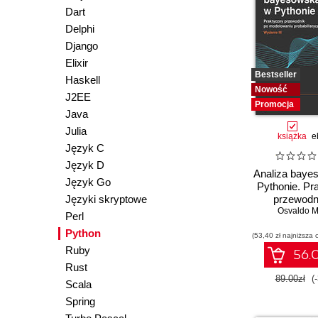
Dart
Delphi
Django
Elixir
Bestseller
Haskell
Nowość
J2EE
Promocja
Java
Julia
książka
e
Język C
Język D
Analiza baye
Język Go
Pythonie. Pr
Języki skryptowe
przewodn
modelow
Osvaldo M
Perl
probabilist
Python
(53,40 zł najniższa 
Wydanie
Ruby
56.0
Rust
89.00zł
(
Scala
Spring