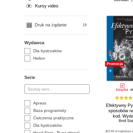
Kursy video
Druk na żądanie
19
Wydawca
Dla bystrzaków
Helion
Promocja
Serie
książka
e
Apress
Efektywny Py
Baza programisty
sposobów na
kod. Wydan
Ćwiczenia praktyczne
Brett Sla
Dla bystrzaków
(83,40 zł najniższa 
Head First - Rusz głową!