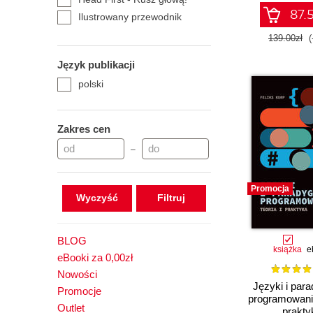
87.5
Ilustrowany przewodnik
Instrukcje dla programisty
139.00zł
(
Leksykon kieszonkowy
Język publikacji
Owoce programowania
polski
Receptury
Rozmówki
Tablice informatyczne
Zakres cen
Technologia i rozwiązania
–
Wrox
Zacznij od Pythona
Promocja
Zadania z programowania
Wyczyść
BLOG
książka
e
eBooki za 0,00zł
Nowości
Języki i par
Promocje
programowania
Outlet
prakty