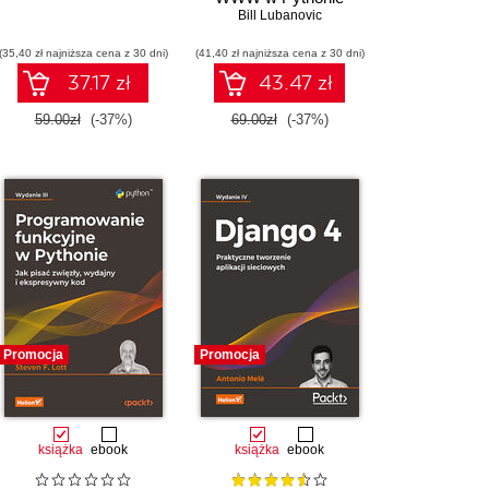
Bill Lubanovic
(35,40 zł najniższa cena z 30 dni)
(41,40 zł najniższa cena z 30 dni)
37.17 zł
43.47 zł
59.00zł
(-37%)
69.00zł
(-37%)
Promocja
Promocja
książka
ebook
książka
ebook