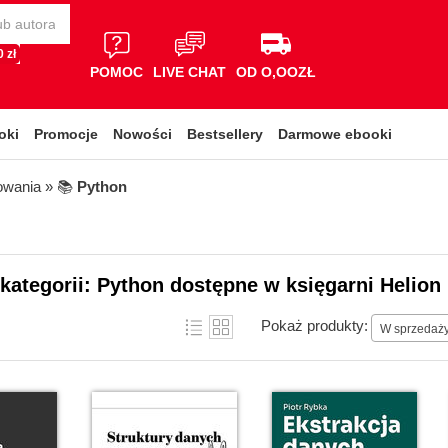
 zł
POMOC
LIVE CHAT
OD O,OOZŁ
oki
Promocje
Nowości
Bestsellery
Darmowe ebooki
owania
» 📚
Python
 kategorii: Python dostępne w księgarni Helion
Pokaż produkty:
W sprzedaż