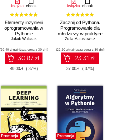
książka
ebook
książka
ebook
Elementy inżynierii
Zacznij od Pythona.
oprogramowania w
Programowanie dla
Pythonie
młodzieży w praktyce
Jakub Walczak
Zofia Matusiewicz
(29,40 zł najniższa cena z 30 dni)
(22,20 zł najniższa cena z 30 dni)
30.87 zł
23.31 zł
49.00zł
(-37%)
37.00zł
(-37%)
Promocja
Promocja