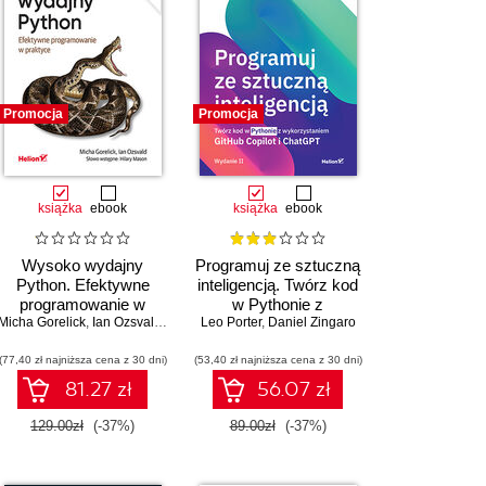
Promocja
Promocja
książka
ebook
książka
ebook
Wysoko wydajny
Programuj ze sztuczną
Python. Efektywne
inteligencją. Twórz kod
programowanie w
w Pythonie z
Micha Gorelick
praktyce. Wydanie III
,
Ian Ozsvald
,
Hilary Mason
Leo Porter
wykorzystaniem
,
Daniel Zingaro
GitHub Copilot i
(77,40 zł najniższa cena z 30 dni)
(53,40 zł najniższa cena z 30 dni)
ChatGPT. Wydanie II
81.27 zł
56.07 zł
129.00zł
(-37%)
89.00zł
(-37%)