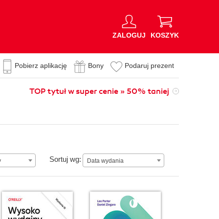
ZALOGUJ
KOSZYK
Pobierz aplikację
Bony
Podaruj prezent
TOP tytuł w super cenie » 50% taniej
Data wydania
Sortuj wg:
y
Data wydania