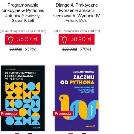
Programowanie
Django 4. Praktyczne
funkcyjne w Pythonie.
tworzenie aplikacji
Jak pisać zwięzły,
sieciowych. Wydanie IV
wydajny i ekspresywny
Steven F. Lott
Antonio Melé
kod. Wydanie III
(53,40 zł najniższa cena z 30 dni)
(38,90 zł najniższa cena z 30 dni)
56.07 zł
38.90 zł
89.00zł
(-37%)
129.00zł
(-70%)
Promocja
Promocja