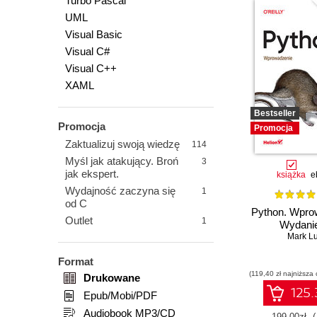
Turbo Pascal
UML
Visual Basic
Visual C#
Visual C++
XAML
Bestseller
Promocja
Promocja
Zaktualizuj swoją wiedzę
114
Myśl jak atakujący. Broń
3
jak ekspert.
książka
e
Wydajność zaczyna się
1
od C
Python. Wpro
Outlet
1
Wydanie
Mark Lu
Format
(119,40 zł najniższa 
Drukowane
125.
Epub/Mobi/PDF
Audiobook MP3/CD
199.00zł
(