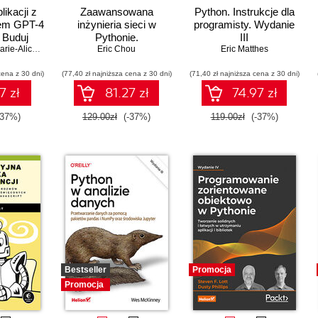
likacji z
Zaawansowana
Python. Instrukcje dla
em GPT-4
inżynieria sieci w
programisty. Wydanie
 Buduj
Pythonie.
III
chatboty,
ie-Alice Blete
Automatyzacja,
Eric Chou
Eric Matthes
reści i
monitorowanie i
cena z 30 dni)
projekty
(77,40 zł najniższa cena z 30 dni)
zarządzanie chmurą.
(71,40 zł najniższa cena z 30 dni)
Wydanie IV
7 zł
81.27 zł
74.97 zł
-37%)
129.00zł
(-37%)
119.00zł
(-37%)
Bestseller
Promocja
Promocja