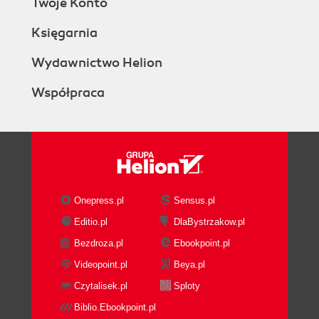
Twoje Konto
Księgarnia
Wydawnictwo Helion
Współpraca
Onepress.pl
Sensus.pl
Editio.pl
DlaBystrzakow.pl
Bezdroza.pl
Ebookpoint.pl
Videopoint.pl
Beya.pl
Czytalisek.pl
Sploty
Biblio.Ebookpoint.pl