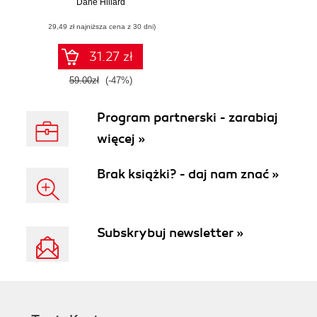
Dane Hillard
(29,49 zł najniższa cena z 30 dni)
31.27 zł
59.00zł
(-47%)
Program partnerski - zarabiaj
więcej »
Brak książki? - daj nam znać »
Subskrybuj newsletter »