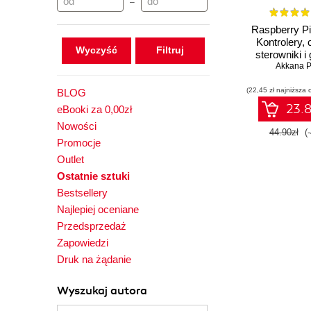
–
Raspberry Pi
Kontrolery, c
Wyczyść
sterowniki i
Akkana 
(22,45 zł najniższa 
BLOG
23.8
eBooki za 0,00zł
Nowości
44.90zł
(
Promocje
Outlet
Ostatnie sztuki
Bestsellery
Najlepiej oceniane
Przedsprzedaż
Zapowiedzi
Druk na żądanie
Wyszukaj autora