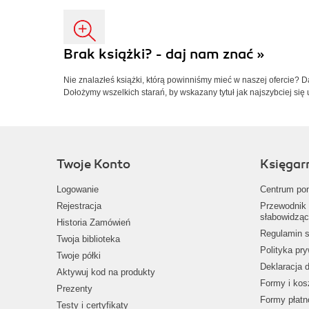
Brak książki? - daj nam znać »
Nie znalazłeś książki, którą powinniśmy mieć w naszej ofercie? 
Dołożymy wszelkich starań, by wskazany tytuł jak najszybciej się 
Twoje Konto
Księgar
Logowanie
Centrum po
Rejestracja
Przewodnik 
słabowidząc
Historia Zamówień
Regulamin s
Twoja biblioteka
Polityka pr
Twoje półki
Deklaracja 
Aktywuj kod na produkty
Formy i kos
Prezenty
Formy płatn
Testy i certyfikaty