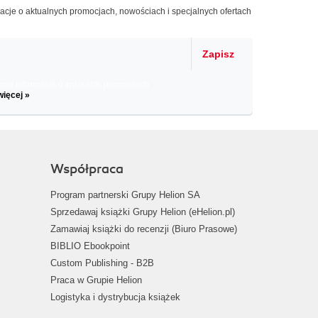
macje o aktualnych promocjach, nowościach i specjalnych ofertach
Zapisz
il informacje o zniżkach, promocjach
więcej »
Współpraca
Program partnerski Grupy Helion SA
Sprzedawaj książki Grupy Helion (eHelion.pl)
Zamawiaj książki do recenzji (Biuro Prasowe)
BIBLIO Ebookpoint
Custom Publishing - B2B
Praca w Grupie Helion
Logistyka i dystrybucja książek