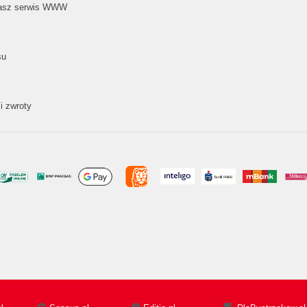
nasz serwis WWW
su
i zwroty