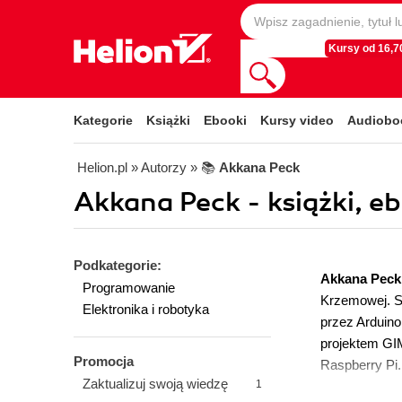
Kursy od 16,70
Kategorie
Książki
Ebooki
Kursy video
Audiobo
Helion.pl
» Autorzy
» 📚
Akkana Peck
Akkana Peck - książki, e
Podkategorie:
Akkana Peck
Programowanie
Krzemowej. Sp
Elektronika i robotyka
przez Arduino
projektem GIM
Promocja
Raspberry Pi
Zaktualizuj swoją wiedzę
1