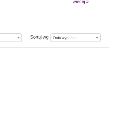
więcej »
Data wydania
Sortuj wg:
Data wydania