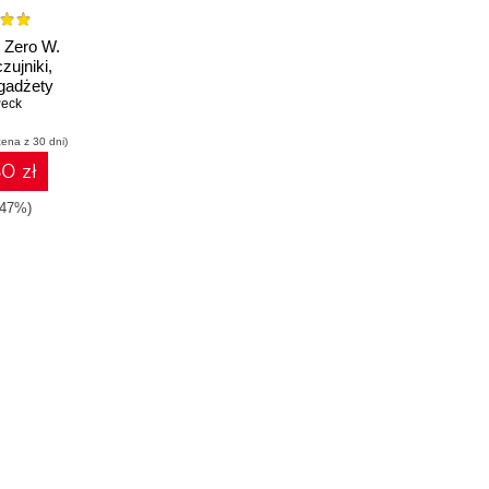
 Zero W.
zujniki,
 gadżety
Peck
cena z 30 dni)
0 zł
-47%)