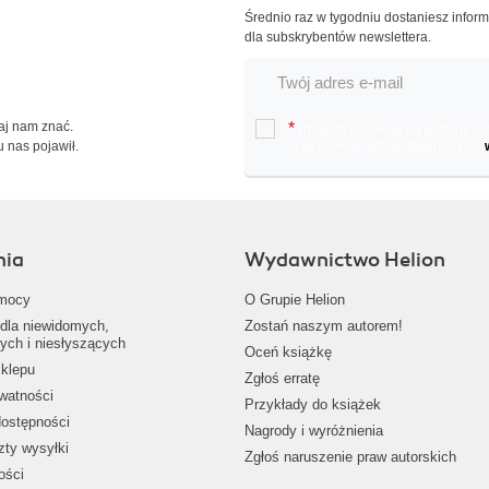
Średnio raz w tygodniu dostaniesz infor
dla subskrybentów newslettera.
Daj nam znać.
*
Chcę otrzymywać na podany e-ma
u nas pojawił.
oraz nowościach wydawniczych.
nia
Wydawnictwo Helion
mocy
O Grupie Helion
dla niewidomych,
Zostań naszym autorem!
ych i niesłyszących
Oceń książkę
klepu
Zgłoś erratę
ywatności
Przykłady do książek
dostępności
Nagrody i wyróżnienia
zty wysyłki
Zgłoś naruszenie praw autorskich
ości