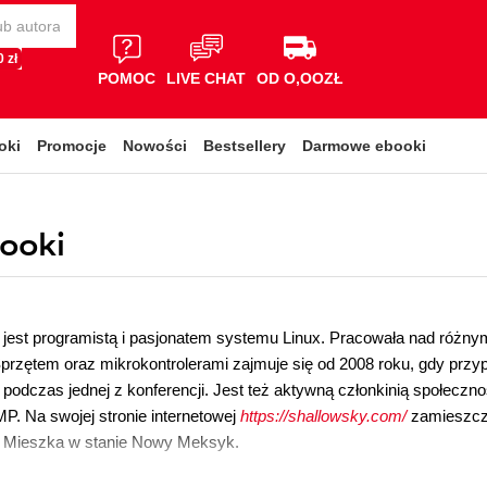
 zł
POMOC
LIVE CHAT
OD O,OOZŁ
oki
Promocje
Nowości
Bestsellery
Darmowe ebooki
booki
jest programistą i pasjonatem systemu Linux. Pracowała nad różnymi
rzętem oraz mikrokontrolerami zajmuje się od 2008 roku, gdy przy
 podczas jednej z konferencji. Jest też aktywną członkinią społecz
P. Na swojej stronie internetowej
https://shallowsky.com/
zamieszcza
. Mieszka w stanie Nowy Meksyk.