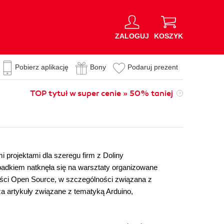
ZALOGUJ
KOSZYK
Pobierz aplikację
Bony
Podaruj prezent
TOP tytuł w super cenie » 50% taniej
 projektami dla szeregu firm z Doliny
padkiem natknęła się na warsztaty organizowane
ności Open Source, w szczególności związana z
 artykuły związane z tematyką Arduino,