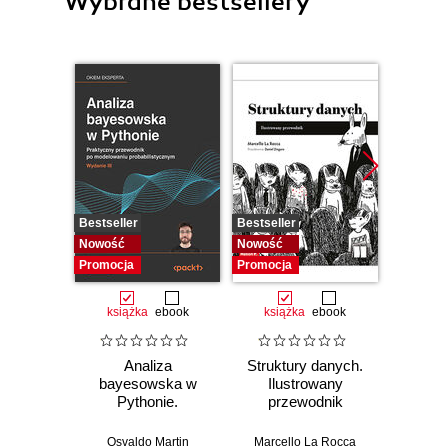
Wybrane bestsellery
Bestseller
Bestseller
Bestselle
Nowość
Nowość
Promocj
Promocja
Promocja
książka
ebook
książka
ebook
ksią
Analiza
Struktury danych.
Pytho
bayesowska w
Ilustrowany
mas
Pythonie.
przewodnik
prz
Praktyczny
Najlep
przewodnik po
w 
Osvaldo Martin
Marcello La Rocca
Yuxi 