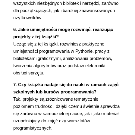
algorytmu Karplusa-Stronga
wszystkich niezbędnych bibliotek i narzędzi, zarówno
Jak to działa?
dla początkujących, jak i bardziej zaawansowanych
Symulacja
użytkowników.
Tworzenie plików WAV
6. Jakie umiejętności mogę rozwinąć, realizując
Pentatonika molowa
projekty z tej książki?
Wymagania
Ucząc się z tej książki, rozwiniesz praktyczne
Kod
umiejętności programowania w Pythonie, pracy z
Implementacja bufora pierścieniowego za
bibliotekami graficznymi, analizowania problemów,
pomocą klasy deque
tworzenia algorytmów oraz podstaw elektroniki i
Implementacja algorytmu Karplusa-
obsługi sprzętu.
Stronga
Zapisywanie pliku WAV
7. Czy książka nadaje się do nauki w ramach zajęć
Odtwarzanie plików WAV za pomocą
szkolnych lub kursów programowania?
modułu pygame
Tak, projekty są zróżnicowane tematycznie i
Metoda main()
poziomem trudności, dzięki czemu świetnie sprawdzą
Kompletny kod
się zarówno w samodzielnej nauce, jak i jako materiał
Uruchamianie symulacji szarpanej struny
uzupełniający do zajęć czy warsztatów
Podsumowanie
programistycznych.
Eksperymenty!