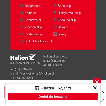
Dzielenie obrazu docelowego
Onepress.pl
Sensus.pl
Uśrednianie wartości kolorów
Editio.pl
DlaBystrzakow.pl
Dopasowywanie obrazów
Wymagania
Bezdroza.pl
Ebookpoint.pl
Kod
Videopoint.pl
Beya.pl
Wczytywanie obrazów kafelków
Czytalisek.pl
Sploty
Obliczanie średniej wartości koloru
Biblio.Ebookpoint.pl
obrazów wejściowych
Dzielenie obrazu docelowego na siatkę
Wyszukiwanie najlepszego dopasowania
Helion.pl sp. z o.o.
dla kafelka
ul. Kościuszki 1c
© Helion.pl 1991-2026
Tworzenie siatki obrazu
44-100 Gliwice
tel. (32) 230-98-63
Tworzenie fotomozaiki
e-mail:
[wyświetl email]@helion.pl
Dodawanie opcji wiersza poleceń
NIP: 6312636254
Kontrolowanie rozmiaru fotomozaiki
Regon: 241989027
Kompletny kod
Książka
62,37 zł
Designed with ♥ by
Tonik.pl
Uruchamianie generatora fotomozaiki
Dodaj do koszyka
Podsumowanie
Pełna wersja strony »
Eksperymenty!