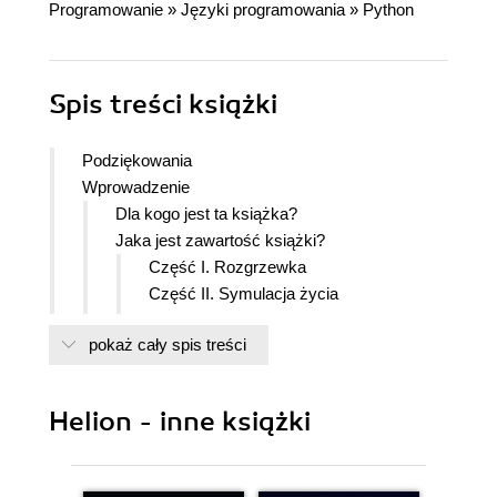
Programowanie
»
Języki programowania
»
Python
Spis treści
książki
Podziękowania
Wprowadzenie
Dla kogo jest ta książka?
Jaka jest zawartość książki?
Część I. Rozgrzewka
Część II. Symulacja życia
Część III. Zabawy z obrazami
pokaż cały spis treści
Część IV. Grafika 3D
Część V. Projekty z wykorzystaniem
sprzętu
Helion - inne książki
Dlaczego Python?
Wersje Pythona
Kod zamieszczony w książce