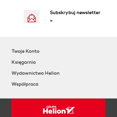
CZĘŚĆ III Zabawy z obrazami
6. Sztuka ASCII
Subskrybuj newsletter
Jak to działa?
Wymagania
»
Kod
Definiowanie poziomów skali szarości
oraz siatki
Obliczanie średniej jasności
Generowanie zawartości ASCII na
Twoje Konto
podstawie obrazu
Księgarnia
Opcje wiersza poleceń
Zapisywanie łańcuchów znaków obrazu
Wydawnictwo Helion
ASCII w pliku tekstowym
Kompletny kod
Współpraca
Uruchamianie generatora sztuki ASCII
Podsumowanie
Eksperymenty!
7. Fotomozaiki
Jak to działa?