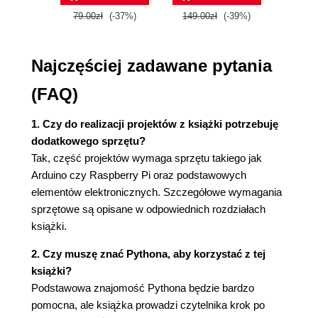
Żółwia grafika
79.00zł
(-37%)
149.00zł
(-39%)
59.9
Wymagania
Kod
Najczęściej zadawane pytania
Konstruktor Spiro
Funkcje konfiguracyjne
(FAQ)
Metoda restart()
Metoda draw()
1. Czy do realizacji projektów z książki potrzebuję
Tworzenie animacji
dodatkowego sprzętu?
Klasa SpiroAnimator
Tak, część projektów wymaga sprzętu takiego jak
Metoda genRandomParams()
Arduino czy Raspberry Pi oraz podstawowych
Ponowne uruchamianie programu
elementów elektronicznych. Szczegółowe wymagania
Metoda update()
sprzętowe są opisane w odpowiednich rozdziałach
Wyświetlanie lub ukrywanie kursora
książki.
Zapisywanie krzywych
Parsowanie argumentów wiersza
2. Czy muszę znać Pythona, aby korzystać z tej
poleceń i inicjowanie
książki?
Kompletny kod
Podstawowa znajomość Pythona będzie bardzo
Uruchomienie animacji spirografu
pomocna, ale książka prowadzi czytelnika krok po