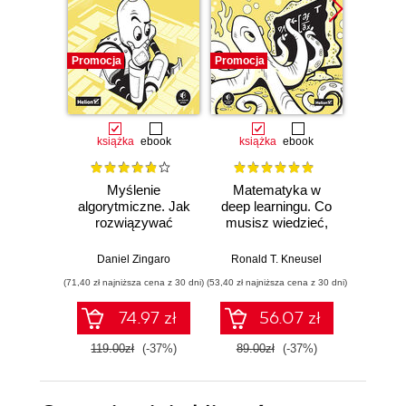
Promocja
Promocja
Promocj
książka
ebook
książka
ebook
ksią
Myślenie
Matematyka w
SQL w
algorytmiczne. Jak
deep learningu. Co
Jak d
rozwiązywać
musisz wiedzieć,
uzysk
problemy za
aby zrozumieć
inf
pomocą
sieci neuronowe
Wy
Daniel Zingaro
Ronald T. Kneusel
Antho
algorytmów.
(71,40 zł najniższa cena z 30 dni)
(53,40 zł najniższa cena z 30 dni)
(59,40 zł naj
Wydanie II
74.97 zł
56.07 zł
119.00zł
(-37%)
89.00zł
(-37%)
99.0