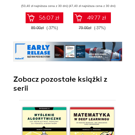
modelowaniu
zasto
(53,40 zł najniższa cena z 30 dni)
(47,40 zł najniższa cena z 30 dni)
(77,40 zł naj
probabilistycznym.
Wyd
Wydanie III
56.07 zł
49.77 zł
89.00zł
(-37%)
79.00zł
(-37%)
129.0
Zobacz pozostałe książki z
serii