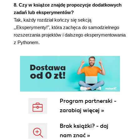
8. Czy w książce znajdę propozycje dodatkowych
5. Boidy: symulacja stada
zadań lub eksperymentów?
Jak to działa?
Tak, każdy rozdział kończy się sekcją
Wymagania
,,Eksperymenty!", która zachęca do samodzielnego
Kod
rozszerzania projektów i dalszego eksperymentowania
Obliczanie pozycji i prędkości boidów
z Pythonem.
Ustawianie warunków brzegowych
Rysowanie boida
Rysowanie ciała i głowy boida
Aktualizowanie pozycji boida
Zastosowanie reguł algorytmu stada
Dodawanie boida
Rozpraszanie boidów
Argumenty wiersza poleceń
Program partnerski -
Klasa Boids
zarabiaj więcej »
Kompletny kod
Uruchamianie symulacji algorytmu stada
Brak książki? - daj
Podsumowanie
Eksperymenty!
nam znać »