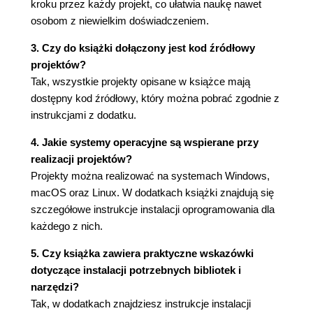
Podsumowanie
kroku przez każdy projekt, co ułatwia naukę nawet
Eksperymenty!
osobom z niewielkim doświadczeniem.
CZĘŚĆ II Symulacja życia
3. Czy do książki dołączony jest kod źródłowy
3. Gra w życie
projektów?
Jak to działa?
Tak, wszystkie projekty opisane w książce mają
Wymagania
dostępny kod źródłowy, który można pobrać zgodnie z
Kod
instrukcjami z dodatku.
Reprezentacja planszy
Warunki początkowe
4. Jakie systemy operacyjne są wspierane przy
Warunki brzegowe
realizacji projektów?
Implementacja reguł
Projekty można realizować na systemach Windows,
Wysyłanie do programu argumentów
macOS oraz Linux. W dodatkach książki znajdują się
wiersza poleceń
szczegółowe instrukcje instalacji oprogramowania dla
Inicjowanie symulacji
każdego z nich.
Kompletny kod
Uruchamianie symulacji Gry w życie
5. Czy książka zawiera praktyczne wskazówki
Podsumowanie
dotyczące instalacji potrzebnych bibliotek i
Eksperymenty!
narzędzi?
4. Generowanie tonów harmonicznych za pomocą
Tak, w dodatkach znajdziesz instrukcje instalacji