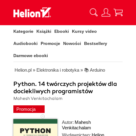
Kategorie
Książki
Ebooki
Kursy video
Audiobooki
Promocje
Nowości
Bestsellery
Darmowe ebooki
Helion.pl
»
Elektronika i robotyka
»
📚 Arduino
Python. 14 twórczych projektów dla
dociekliwych programistów
Mahesh Venkitachalam
Promocja
Autor:
Mahesh
Venkitachalam
Wydawnictwo:
Helion