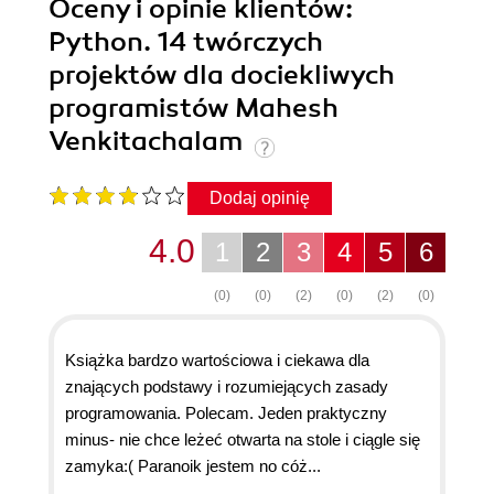
Oceny i opinie klientów:
Python. 14 twórczych
projektów dla dociekliwych
programistów Mahesh
Venkitachalam
Dodaj opinię
4.0
1
2
3
4
5
6
(0)
(0)
(2)
(0)
(2)
(0)
Książka bardzo wartościowa i ciekawa dla
znających podstawy i rozumiejących zasady
programowania. Polecam. Jeden praktyczny
minus- nie chce leżeć otwarta na stole i ciągle się
zamyka:( Paranoik jestem no cóż...