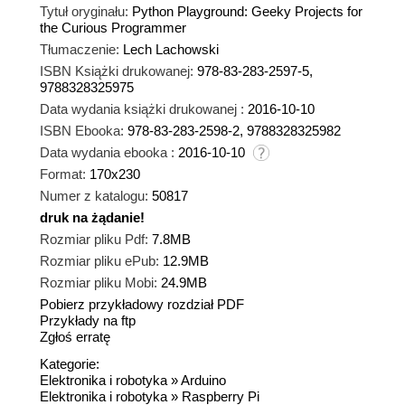
Tytuł oryginału:
Python Playground: Geeky Projects for
the Curious Programmer
Tłumaczenie:
Lech Lachowski
ISBN Książki drukowanej:
978-83-283-2597-5,
9788328325975
Data wydania książki drukowanej :
2016-10-10
ISBN Ebooka:
978-83-283-2598-2, 9788328325982
Data wydania ebooka :
2016-10-10
Format:
170x230
Numer z katalogu:
50817
druk na żądanie!
dnż
Rozmiar pliku Pdf:
7.8MB
Rozmiar pliku ePub:
12.9MB
Rozmiar pliku Mobi:
24.9MB
Pobierz przykładowy rozdział PDF
Przykłady na ftp
Zgłoś erratę
Kategorie:
Elektronika i robotyka
»
Arduino
Elektronika i robotyka
»
Raspberry Pi