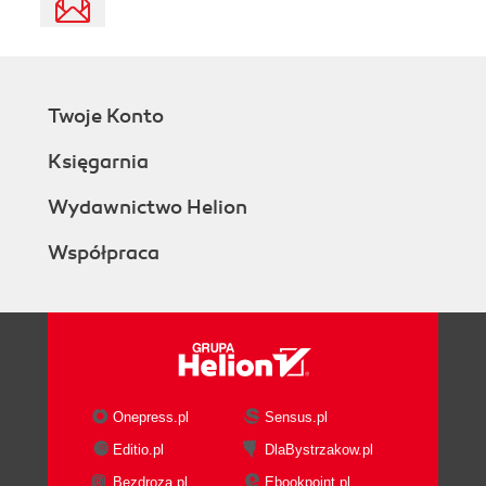
Twoje Konto
Księgarnia
Wydawnictwo Helion
Współpraca
Onepress.pl
Sensus.pl
Editio.pl
DlaBystrzakow.pl
Bezdroza.pl
Ebookpoint.pl