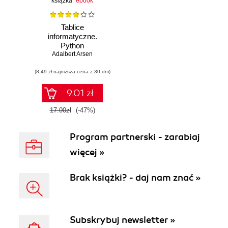
książka
ebook
Tablice
informatyczne.
Python
Adalbert Arsen
(8,49 zł najniższa cena z 30 dni)
9.01 zł
17.00zł
(-47%)
Program partnerski - zarabiaj
więcej »
Brak książki? - daj nam znać »
Subskrybuj newsletter »