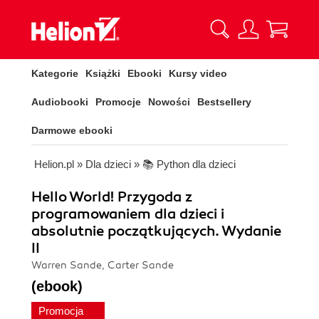
Kategorie
Książki
Ebooki
Kursy video
Audiobooki
Promocje
Nowości
Bestsellery
Darmowe ebooki
Helion.pl
»
Dla dzieci
»
📚 Python dla dzieci
Hello World! Przygoda z
programowaniem dla dzieci i
absolutnie początkujących. Wydanie
II
Warren Sande, Carter Sande
(ebook)
Promocja