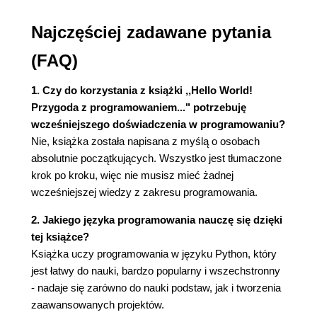
Funkcja raw_input() (47)
Instrukcja print i przecinek (48)
Najczęściej zadawane pytania
Wprowadzanie liczb (50)
Pobieranie danych z sieci (52)
(FAQ)
6. GUI - graficzny interfejs użytkownika (55)
1. Czy do korzystania z książki ,,Hello World!
Czym jest GUI? (55)
Przygoda z programowaniem..." potrzebuję
Nasz pierwszy GUI (56)
wcześniejszego doświadczenia w programowaniu?
Dane wejściowe w przypadku GUI (57)
Nie, książka została napisana z myślą o osobach
Wybierz swój smak (58)
absolutnie początkujących. Wszystko jest tłumaczone
Gra w odgadywanie liczb... powraca (61)
krok po kroku, więc nie musisz mieć żadnej
Inne elementy GUI (62)
wcześniejszej wiedzy z zakresu programowania.
7. Decyzje, decyzje (65)
2. Jakiego języka programowania nauczę się dzięki
Sprawdzanie warunków (65)
tej książce?
Wcięcia (67)
Książka uczy programowania w języku Python, który
Czy ja widzę podwójnie? (68)
jest łatwy do nauki, bardzo popularny i wszechstronny
Inne rodzaje porównań (69)
- nadaje się zarówno do nauki podstaw, jak i tworzenia
Co się stanie, gdy warunek nie zostanie
zaawansowanych projektów.
spełniony? (70)