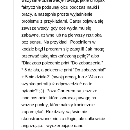
wszystkie obserwacje i uwagi, jakie chłopak
faktycznie podsunął ojcu podczas nauki i
pracy, a następnie proste wyjaśnienie
problemu z przykładami. Carter pojawia się
zawsze wtedy, gdy coś wyda mu się
zabawne, dziwne lub na pierwszy rzut oka
bez sensu. Na przykład: “Popełniłem w
kodzie błąd i program się zapętlił! Jak mogę
przerwać taką nieskończoną pętlę?” albo
“Dlaczego polecenie print “Do zobaczenia!”
* 5 działa, a polecenie print “Do zobaczenia!”
+ 5 nie działa?” (swoją drogą, kto z Was na
szybko potrafi już odpowiedzieć na to
pytanie? ;-)). Poza Carterem są jeszcze
inne postacie, które zwracają uwagę na
ważne punkty, które należy koniecznie
zapamiętać. Rozdziały są świetnie
skonstruowane, nie za długie, ale całkowicie
angażujące i wyczerpujące dane