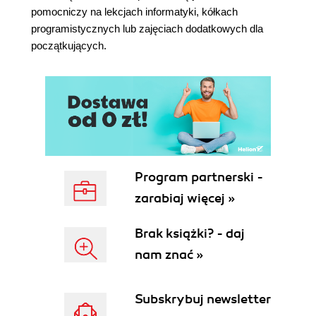
pomocniczy na lekcjach informatyki, kółkach
Tworzenie listy (118)
programistycznych lub zajęciach dodatkowych dla
Dodawanie elementów do listy (118)
początkujących.
Co oznacza kropka? (119)
Lista może zawierać cokolwiek (120)
Pobieranie elementów z listy (120)
Wycinanie listy (121)
Modyfikowanie elementów (124)
Inny sposób na dodawanie elementów do listy
(124)
Usuwanie elementów z listy (126)
Program partnerski -
Przeszukiwanie listy (127)
zarabiaj więcej »
Listy i pętla (129)
Sortowanie list (129)
Brak książki? - daj
Typy mutowalne i niemutowalne (133)
Lista zawierająca inne listy: tabele danych (133)
nam znać »
Słowniki (136)
13. Funkcje (143)
Subskrybuj newsletter
Funkcje jak klocki (143)