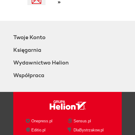
»
Wywołanie funkcji (145)
Przekazywanie argumentów do funkcji (147)
Funkcje z większą liczbą argumentów (149)
Funkcje zwracające wartość (151)
Zasięg zmiennej (153)
Twoje Konto
Wymuszanie zmiennej globalnej (156)
Rada dotycząca nazywania zmiennych (157)
Księgarnia
14. Obiekty (159)
Wydawnictwo Helion
Obiekty w świecie rzeczywistym (160)
Obiekty w Pythonie (160)
Współpraca
Obiekt = atrybuty + metody (162)
Co oznacza kropka? (162)
Tworzenie obiektów (162)
Przykładowa klasa - HotDog (168)
Ukrywanie danych (172)
Polimorfizm i dziedziczenie (173)
Onepress.pl
Sensus.pl
Planowanie (175)
Editio.pl
DlaBystrzakow.pl
15. Moduły (178)