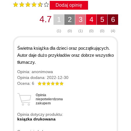
Dodaj opinię
4.7
1
2
3
4
5
6
(1)
(0)
(1)
(0)
(0)
(4)
Świetna książka dla dzieci oraz początkujących.
Autor daje dużo przykładów oraz dobrze wszystko
tłumaczy.
Opinia: anonimowa
Opinia dodana: 2022-12-30
Ocena: 6
Opinia
niepotwierdzona
zakupem
Opinia dotyczy produktu:
ksiązka drukowana