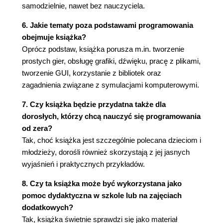
samodzielnie, nawet bez nauczyciela.
Łańcuchy znakowe z potrójnymi cudzysłowami
(96)
6. Jakie tematy poza podstawami programowania
Styl komentarzy (97)
obejmuje książka?
Komentarze zamieszczone w tej książce (97)
Oprócz podstaw, książka porusza m.in. tworzenie
Komentowanie instrukcji (98)
prostych gier, obsługę grafiki, dźwięku, pracę z plikami,
tworzenie GUI, korzystanie z bibliotek oraz
10. Zagrajmy (99)
zagadnienia związane z symulacjami komputerowymi.
Narciarz (Skier) (99)
11. Pętle zagnieżdżone i pętle zmienne (104)
7. Czy książka będzie przydatna także dla
dorosłych, którzy chcą nauczyć się programowania
Pętle zagnieżdżone (104)
od zera?
Pętle zmienne (106)
Tak, choć książka jest szczególnie polecana dzieciom i
Zmienne pętle zagnieżdżone (107)
młodzieży, dorośli również skorzystają z jej jasnych
Jeszcze więcej zmiennych pętli zagnieżdżonych
wyjaśnień i praktycznych przykładów.
(108)
Korzystanie z pętli zagnież- dżonych (110)
8. Czy ta książka może być wykorzystana jako
Obliczanie kalorii (113)
pomoc dydaktyczna w szkole lub na zajęciach
12. Gromadzenie danych - listy i słowniki (117)
dodatkowych?
Tak, książka świetnie sprawdzi się jako materiał
Czym jest lista? (117)