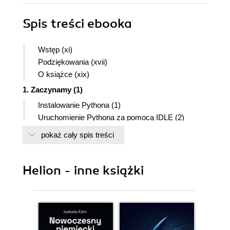
Spis treści
ebooka
Wstęp (xi)
Podziękowania (xvii)
O książce (xix)
1. Zaczynamy (1)
Instalowanie Pythona (1)
Uruchomienie Pythona za pomocą IDLE (2)
Poproszę o instrukcje (3)
pokaż cały spis treści
Interakcja z Pythonem (5)
Pora na programowanie (7)
Uruchomienie pierwszego programu (8)
Helion - inne książki
Jeśli coś się nie uda (9)
Drugi program (2)
2. Zapamiętaj: pamięć i zmienne (15)
Wejście, przetwarzanie, wyjście (15)