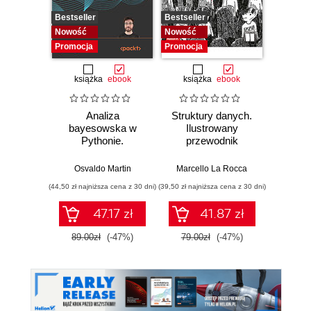
Bestseller
Bestseller
Bestselle
Nowość
Nowość
Promocj
Promocja
Promocja
książka
ebook
książka
ebook
ksią
Analiza
Struktury danych.
Pytho
bayesowska w
Ilustrowany
mas
Pythonie.
przewodnik
prz
Praktyczny
Najlep
przewodnik po
w 
Osvaldo Martin
Marcello La Rocca
Yuxi 
modelowaniu
zasto
(44,50 zł najniższa cena z 30 dni)
(39,50 zł najniższa cena z 30 dni)
(64,50 zł naj
probabilistycznym.
Wyd
Wydanie III
47.17 zł
41.87 zł
89.00zł
(-47%)
79.00zł
(-47%)
129.0