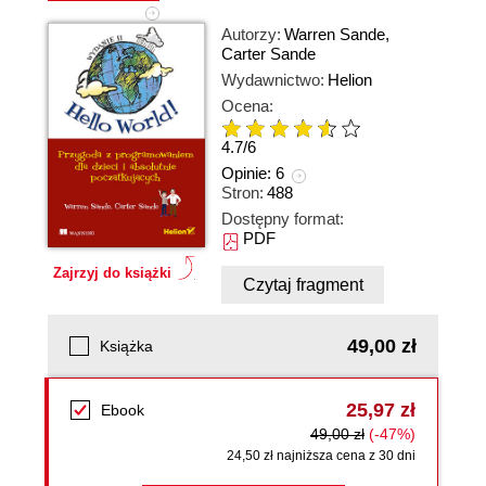
Autorzy:
Warren Sande
,
Carter Sande
Wydawnictwo:
Helion
Ocena:
4.7
/
6
Opinie:
6
Stron:
488
Dostępny format:
PDF
Zajrzyj do książki
Czytaj fragment
49,00 zł
Książka
25,97 zł
Ebook
49,00 zł
(-47%)
24,50 zł najniższa cena z 30 dni