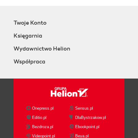
Twoje Konto
Księgarnia
Wydawnictwo Helion
Współpraca
Onepress.pl
Sensus.pl
Editio.pl
DlaBystrzakow.pl
Bezdroza.pl
Ebookpoint.pl
Videopoint.pl
Beya.pl