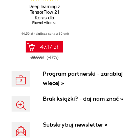
Deep learning z
TensorFlow 2 i
Keras dla
zaawansowanych.
Rowel Atienza
Sieci GAN i VAE,
(44,50 zł najniższa cena z 30 dni)
deep RL, uczenie
nienadzorowane,
wykrywanie i
47.17 zł
segmentacja
obiektów i nie
89.00zł
(-47%)
tylko. Wydanie II
Program partnerski - zarabiaj
więcej »
Brak książki? - daj nam znać »
Subskrybuj newsletter »