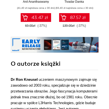
współczesnej
liniową, rachunek
Anil Ananthaswamy
Tivadar Danka
Fil
sztucznej
różniczkowy i
(41,40 zł najniższa cena z 30 dni)
(83,40 zł najniższa cena z 30 dni)
(47,40 zł naj
inteligencji
całkowy oraz
rachunek
43.47 zł
87.57 zł
prawdopodobieństwa
69.00zł
(-37%)
139.00zł
(-37%)
79.0
O autorze
książki
Dr Ron Kneusel
uczeniem maszynowym zajmuje się
zawodowo od 2003 roku, specjalizuje się w dziedzinie
przetwarzania obrazów. Jego fascynacja komputerami
jednak trwa znacznie dłużej, bo od 1981 roku. Obecnie
pracuje w spółce L3Harris Technologies, gdzie buduje
systemy uczenia głębokiego. Jest autorem