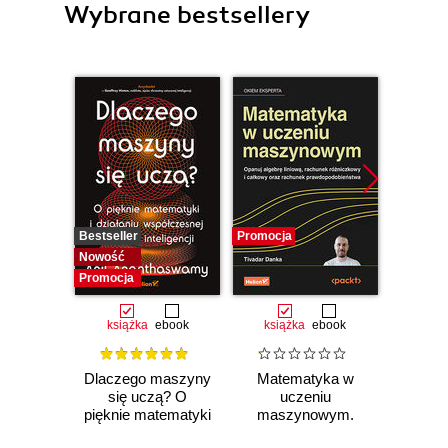
Wybrane bestsellery
Bestseller
Promocja
Promocj
Nowość
Promocja
książka
ebook
książka
ebook
ksią
Dlaczego maszyny
Matematyka w
Graf
się uczą? O
uczeniu
neurono
pięknie matematyki
maszynowym.
p
i działaniu
Opanuj algebrę