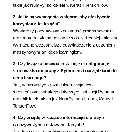
takie jak NumPy, scikit-learn, Keras i TensorFlow.
Dlaczego NumPy?
Tablice a listy
2. Jakie są wymagania wstępne, aby efektywnie
Testowanie szybkości tablic i list
korzystać z tej książki?
Podstawowe tablice
Wystarczy podstawowa znajomość programowania
Definiowanie tablicy za pomocą funkcji, np.
oraz matematyki na poziomie szkoły średniej - nie jest
array
wymagane wcześniejsze doświadczenie z uczeniem
Definiowanie tablic wypełnionych zerami i
maszynowym ani deep learningiem.
jedynkami
3. Czy książka omawia instalację i konfigurację
Dostęp do elementów tablicy
środowiska do pracy z Pythonem i narzędziami do
Indeksowanie tablicowe
deep learningu?
Uzyskiwanie wycinków tablicy
Tak, w pierwszych rozdziałach znajdziesz
Wielokropek
szczegółowe instrukcje dotyczące instalacji Pythona
Operatory i rozgłaszanie
oraz bibliotek takich jak NumPy, scikit-learn, Keras i
Dane wejściowe i wyjściowe tablic
TensorFlow.
Liczby losowe
Biblioteka NumPy i obrazy
4. Czy znajdę w książce informacje o pracy z
Podsumowanie
rzeczywistymi zestawami danych?
4. Praca z danymi
Tak, książka szczegółowo opisuje przygotowanie,