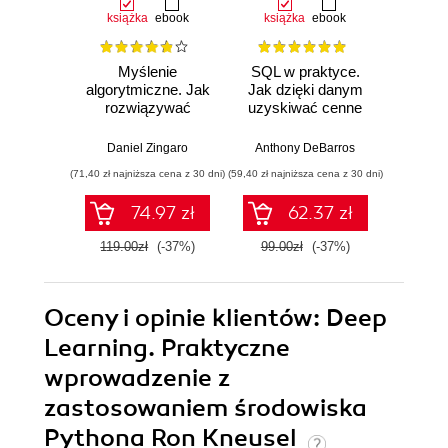
książka
ebook
książka
ebook
ksią
Myślenie
SQL w praktyce.
Strukt
algorytmiczne. Jak
Jak dzięki danym
przy
rozwiązywać
uzyskiwać cenne
oka.
problemy za
informacje.
pr
pomocą
Wydanie II
prz
Daniel Zingaro
Anthony DeBarros
Jere
algorytmów.
pachn
(71,40 zł najniższa cena z 30 dni)
(59,40 zł najniższa cena z 30 dni)
(41,40 zł naj
Wydanie II
74.97 zł
62.37 zł
119.00zł
(-37%)
99.00zł
(-37%)
69.0
Oceny i opinie klientów: Deep
Learning. Praktyczne
wprowadzenie z
zastosowaniem środowiska
Pythona Ron Kneusel