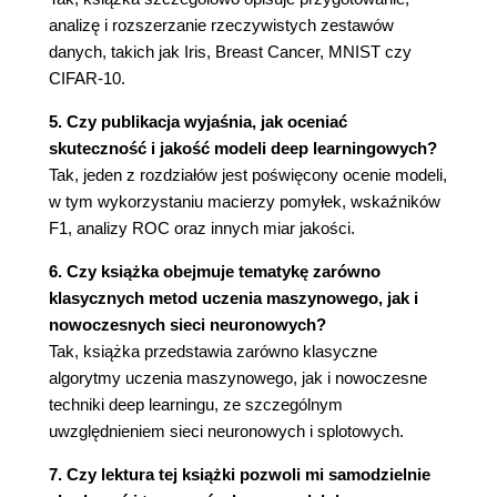
analizę i rozszerzanie rzeczywistych zestawów
Klasy i etykiety
danych, takich jak Iris, Breast Cancer, MNIST czy
Cechy i wektory cech
CIFAR-10.
Rodzaje cech
Dobór cech i klątwa wymiarowości
5. Czy publikacja wyjaśnia, jak oceniać
Własności dobrego zestawu danych
skuteczność i jakość modeli deep learningowych?
Interpolacja i ekstrapolacja
Tak, jeden z rozdziałów jest poświęcony ocenie modeli,
Główny rozkład prawdopodobieństwa
w tym wykorzystaniu macierzy pomyłek, wskaźników
Rozkład a priori
F1, analizy ROC oraz innych miar jakości.
Przykłady mylące
Rozmiar zestawu danych
6. Czy książka obejmuje tematykę zarówno
Przygotowanie danych
klasycznych metod uczenia maszynowego, jak i
Skalowanie cech
nowoczesnych sieci neuronowych?
Brakujące cechy
Tak, książka przedstawia zarówno klasyczne
Dane uczące, walidacyjne i testowe
algorytmy uczenia maszynowego, jak i nowoczesne
Trzy podzbiory
techniki deep learningu, ze szczególnym
Dzielenie zestawu danych
uwzględnieniem sieci neuronowych i splotowych.
k-krotny sprawdzian krzyżowy
7. Czy lektura tej książki pozwoli mi samodzielnie
Analiza danych