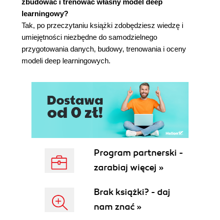
zbudować i trenować własny model deep
Wyszukiwanie problemów z danymi
learningowy?
Opowieści ku przestrodze
Tak, po przeczytaniu książki zdobędziesz wiedzę i
Podsumowanie
umiejętności niezbędne do samodzielnego
5. Budowanie zestawów danych
przygotowania danych, budowy, trenowania i oceny
Kosaćce (zestaw danych Iris)
modeli deep learningowych.
Nowotwory piersi (zestaw danych Breast Cancer)
Cyfry zapisane pismem odręcznym (zestaw
danych MNIST)
Różne obrazy (zestaw danych CIFAR-10)
Rozszerzanie danych
Dlaczego należy rozszerzać dane uczące?
Sposoby rozszerzania danych
Rozszerzanie zestawu danych Iris
Program partnerski -
Rozszerzanie zestawu danych CIFAR-10
zarabiaj więcej »
Podsumowanie
6. Klasyczne uczenie maszynowe
Brak książki? - daj
Algorytm najbliższego centroidu
nam znać »
Algorytm k najbliższych sąsiadów