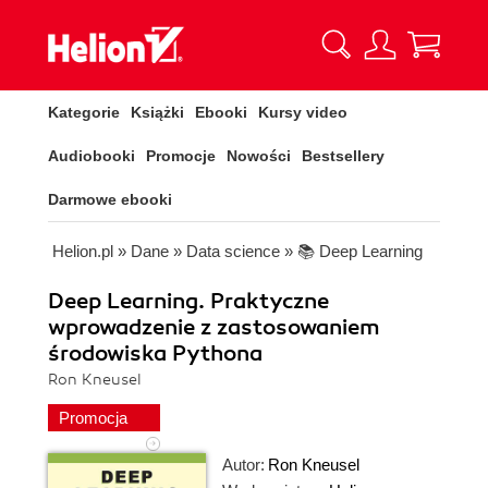
Kategorie
Książki
Ebooki
Kursy video
Audiobooki
Promocje
Nowości
Bestsellery
Darmowe ebooki
Helion.pl
»
Dane
»
Data science
»
📚 Deep Learning
Deep Learning. Praktyczne
wprowadzenie z zastosowaniem
środowiska Pythona
Ron Kneusel
Promocja
Autor:
Ron Kneusel