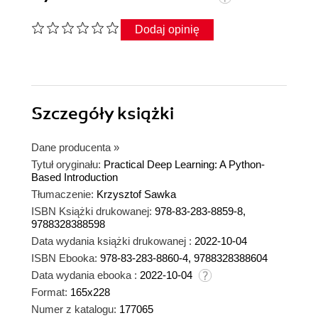
Dodaj opinię
Szczegóły
książki
Dane producenta
»
Tytuł oryginału:
Practical Deep Learning: A Python-
Based Introduction
Tłumaczenie:
Krzysztof Sawka
ISBN Książki drukowanej:
978-83-283-8859-8,
9788328388598
Data wydania książki drukowanej :
2022-10-04
ISBN Ebooka:
978-83-283-8860-4, 9788328388604
Data wydania ebooka :
2022-10-04
Format:
165x228
Numer z katalogu:
177065