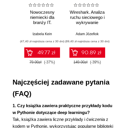
Instrukcje i białe znaki
Zmienne i podstawowe struktury danych
Nowoczesny
Wireshark. Analiza
Aut
Przedstawianie liczb
niemiecki dla
ruchu sieciowego i
prze
branży IT.
wykrywanie
s
Zmienne
Praktyczne
włamań
ste
Łańcuchy znaków
przykłady i
p
Izabela Kein
Adam Józefiok
Wito
Listy
ćwiczenia
(47,40 zł najniższa cena z 30 dni)
(89,40 zł najniższa cena z 30 dni)
(35,94 zł naj
Słowniki
Struktury sterowania
49.77 zł
90.89 zł
Instrukcje if-elif-else
79.00zł
(-37%)
149.00zł
(-39%)
59.9
Pętle for
Pętle while
Instrukcje break i continue
Najczęściej zadawane pytania
Instrukcja with
Obsługa błędów za pomocą bloków try-
(FAQ)
except
Funkcje
1. Czy książka zawiera praktyczne przykłady kodu
Moduły
w Pythonie dotyczące deep learningu?
Podsumowanie
Tak, książka zawiera liczne przykłady i ćwiczenia z
kodem w Pythonie, wykorzystując popularne biblioteki
3. Biblioteka NumPy