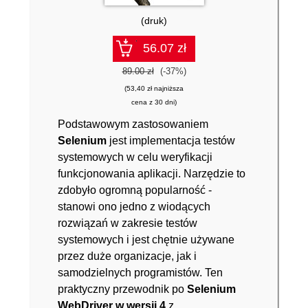
(druk)
56.07 zł
89.00 zł
(-37%)
(53,40 zł najniższa
cena z 30 dni)
Podstawowym zastosowaniem
Selenium
jest implementacja testów
systemowych w celu weryfikacji
funkcjonowania aplikacji. Narzędzie to
zdobyło ogromną popularność -
stanowi ono jedno z wiodących
rozwiązań w zakresie testów
systemowych i jest chętnie używane
przez duże organizacje, jak i
samodzielnych programistów. Ten
praktyczny przewodnik po
Selenium
WebDriver w wersji 4
z