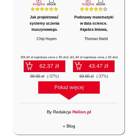
książka
ebook
książka
ebook
Jak projektować
Podstawy matematyki
systemy uczenia
w data science.
maszynowego.
Algebra liniowa,
Iteracyjne tworzenie
rachunek
Chip Huyen
Thomas Nield
aplikacji gotowych do
prawdopodobieństwa i
pracy
statystyka
(59,40 zł najniższa cena z 30 dni)
(41,40 zł najniższa cena z 30 dni)
62.37 zł
43.47 zł
99.00 zł
(-37%)
69.00 zł
(-37%)
Pokaż więcej
By Redakcja
Helion.pl
« Blog