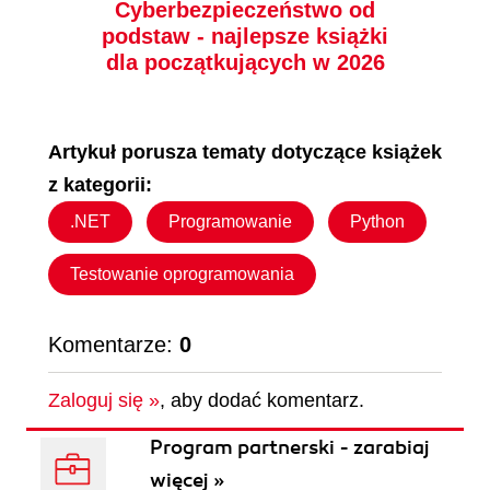
Cyberbezpieczeństwo od
podstaw - najlepsze książki
dla początkujących w 2026
Artykuł porusza tematy dotyczące książek
z kategorii:
.NET
Programowanie
Python
Testowanie oprogramowania
książka
ebook
książka
ebook
Testowanie full stack.
Linux i obsługa sieci dla
Komentarze:
0
Praktyczny przewodnik
profesjonalistów.
dostarczania
Konfiguracja i
oprogramowania
stosowanie
Zaloguj się »
, aby dodać komentarz.
Gayathri Mohan
Rob VandenBrink
wysokiej jakości
bezpiecznych usług
sieciowych
Program partnerski - zarabiaj
(53,40 zł najniższa cena z 30 dni)
(71,40 zł najniższa cena z 30 dni)
więcej »