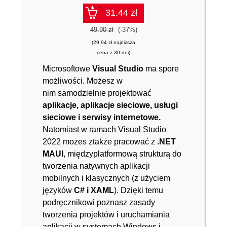
31.44 zł
49.90 zł
(-37%)
(29,94 zł najniższa
cena z 30 dni)
Microsoftowe
Visual Studio
ma spore
możliwości. Możesz w
nim samodzielnie projektować
aplikacje, aplikacje sieciowe, usługi
sieciowe i serwisy internetowe.
Natomiast w ramach Visual Studio
2022 możes ztakże pracować z
.NET
MAUI
, międzyplatformową strukturą do
tworzenia natywnych aplikacji
mobilnych i klasycznych (z użyciem
języków
C# i XAML
). Dzięki temu
podręcznikowi poznasz zasady
tworzenia projektów i uruchamiania
aplikacji w systemach Windows i