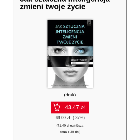
zmieni twoje życie
(druk)
43.47 zł
69.00 zł
(-37%)
(41,40 zł najniższa
cena z 30 dni)