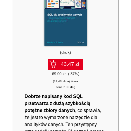
(druk)
43.47 zł
69.00 zł
(-37%)
(41,40 zł najniższa
cena z 30 dni)
Dobrze napisany kod SQL
przetwarza z dużą szybkością
potężne zbiory danych
, co sprawia,
że jest to wymarzone narzędzie dla
analityków danych. Ten przystępny