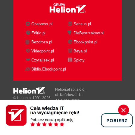
Wydanie II
(47,40 zł najniższa cena z 30 dni)
(71,40 zł najniższa cena z 30 dni)
Onepress.pl
Sensus.pl
49.77 zł
73.78 zł
Editio.pl
DlaBystrzakow.pl
79.00 zł
(-37%)
119.00 zł
(-38%)
Bezdroza.pl
Ebookpoint.pl
Videopoint.pl
Beya.pl
Czytalisek.pl
Sploty
Biblio.Ebookpoint.pl
Helion.pl sp. z o.o.
ul. Kościuszki 1c
© Helion.pl 1991-2026
44-100 Gliwice
tel. (32) 230-98-63
e-mail:
[wyświetl email]@helion.pl
NIP: 6312636254
Regon: 241989027
książka
ebook
książka
ebook