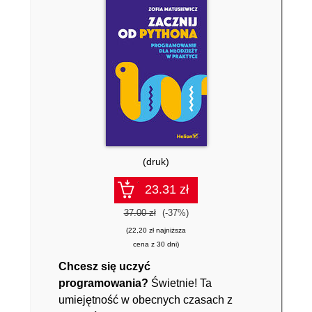
(druk)
23.31 zł
37.00 zł
(-37%)
(22,20 zł najniższa
cena z 30 dni)
Chcesz się uczyć
programowania?
Świetnie! Ta
umiejętność w obecnych czasach z