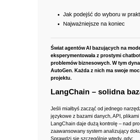
Jak podejść do wyboru w prak
Najważniejsze na koniec
Świat agentów AI bazujących na mode
eksperymentowała z prostymi chatbo
problemów biznesowych. W tym dynamic
AutoGen
. Każda z nich ma swoje mo
projektu.
LangChain – solidna ba
Jeśli miałbyś zacząć od jednego narzędz
językowe z bazami danych, API, plikam
LangChain daje dużą kontrolę – nad pr
zaawansowany system analizujący dokume
Sprawdzi się szczególnie wtedy, gdy: