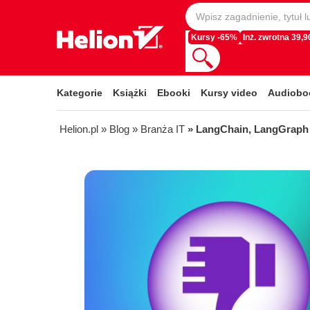
Kursy -65%
Inż. zwrotna 39,90
Kategorie
Książki
Ebooki
Kursy video
Audiobo
Helion.pl
» Blog
» Branża IT
» LangChain, LangGraph 