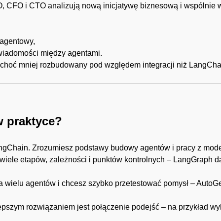
 CFO i CTO analizują nową inicjatywę biznesową i wspólnie 
oagentowy,
 wiadomości między agentami.
y, choć mniej rozbudowany pod względem integracji niż LangCha
w praktyce?
angChain. Zrozumiesz podstawy budowy agentów i pracy z mode
 wiele etapów, zależności i punktów kontrolnych – LangGraph d
ca wielu agentów i chcesz szybko przetestować pomysł – AutoG
lepszym rozwiązaniem jest połączenie podejść – na przykład w