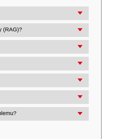
- łatwiej na nim zrozumieć, jak
ty (RAG)?
źródła danych, przepływ informacji,
i i potrzebą zarządzania stanem
t) i wymaga przekazywania wyników
eveloper-reviewer-manager) i szybkie
gGraph do orkiestracji złożonego
oblemu?
czy się proces i stan, a AutoGen gdy