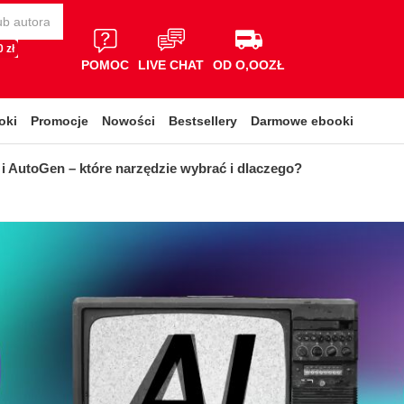
 zł
POMOC
LIVE CHAT
OD O,OOZŁ
oki
Promocje
Nowości
Bestsellery
Darmowe ebooki
i AutoGen – które narzędzie wybrać i dlaczego?