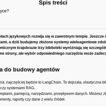
Spis treści
tyce?
lach językowych rozwija się w zawrotnym tempie. Jeszcze 
tami, a dziś budujemy złożone systemy wieloagentowe zdo
znym krajobrazie trzy biblioteki wyróżniają się szczegól
cne strony, ale wybór odpowiedniego narzędzia może zadec
za do budowy agentów
ia, najczęściej będzie to LangChain. To dojrzała, elastyczna bi
i czy systemami RAG.
omptami, pamięcią, narzędziami, przepływem danych. Możesz zb
nty, raporty czy dane z wielu źródeł.