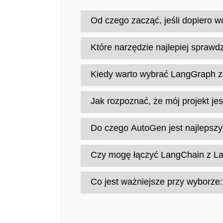
Od czego zacząć, jeśli dopiero
Najprościej zacząć od LangChain, bo 
Które narzędzie najlepiej sprawd
buduje się agentów w praktyce.
LangChain jest najbardziej ,,uniwers
Kiedy warto wybrać LangGraph 
dopracowanie zachowania agenta).
Gdy Twoje rozwiązanie ma być wielo
Jak rozpoznać, że mój projekt je
(np. cofanie się do wcześniejszych k
Jeśli zadanie naturalnie dzieli się 
Do czego AutoGen jest najlepszy
między etapami oraz weryfikacji po 
Do scenariuszy, w których kluczowa 
Czy mogę łączyć LangChain z La
prototypowanie zespołu agentów bez c
Tak, częste podejście produkcyjne t
Co jest ważniejsze przy wyborze
workflow. AutoGen bywa dobry do sym
Dopasowanie do problemu, LangChain w
najważniejsza jest konwersacja i ws