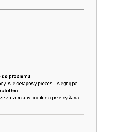
e do problemu
.
żony, wieloetapowy proces – sięgnij po
AutoGen
.
rze zrozumiany problem i przemyślana