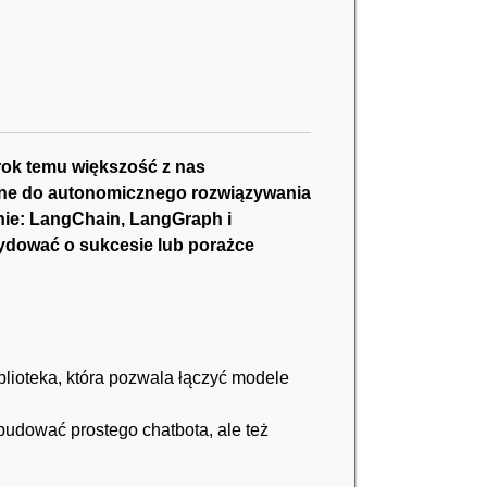
rok temu większość z nas
lne do autonomicznego rozwiązywania
nie:
LangChain
,
LangGraph
i
ydować o sukcesie lub porażce
blioteka, która pozwala łączyć modele
udować prostego chatbota, ale też