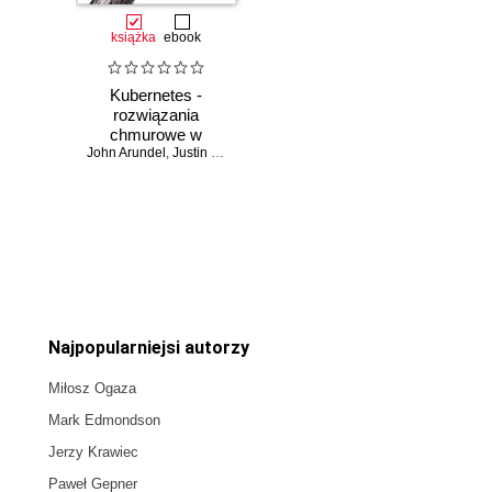
książka
ebook
Kubernetes -
rozwiązania
chmurowe w
John Arundel
świecie DevOps.
,
Justin Domingus
Tworzenie,
wdrażanie i
skalowanie
nowoczesnych
Czasowo niedostępna
aplikacji
chmurowych
Najpopularniejsi autorzy
Miłosz Ogaza
Mark Edmondson
Jerzy Krawiec
Paweł Gepner