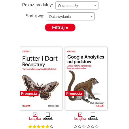
Pokaż produkty:
W sprzedaży
Sortuj wg:
Data wydania
Filtruj »
Promocja
Promocja
książka
ebook
książka
ebook