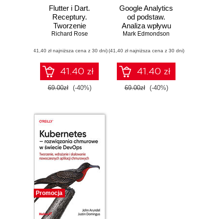
Flutter i Dart.
Google Analytics
Receptury.
od podstaw.
Tworzenie
Analiza wpływu
chmurowych
Richard Rose
Mark Edmondson
biznesowego i
aplikacji full stack
wyznaczanie
(41,40 zł najniższa cena z 30 dni)
(41,40 zł najniższa cena z 30 dni)
trendów
41.40 zł
41.40 zł
69.00zł
(-40%)
69.00zł
(-40%)
Promocja