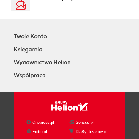
Twoje Konto
Księgarnia
Wydawnictwo Helion
Współpraca
Onepress.pl
Sensus.pl
Editio.pl
DlaBystrzakow.pl