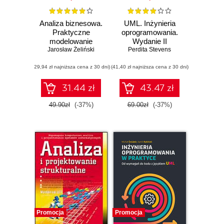
Analiza biznesowa.
UML. Inżynieria
Praktyczne
oprogramowania.
modelowanie
Wydanie II
Jarosław Żeliński
organizacji
Perdita Stevens
(29,94 zł najniższa cena z 30 dni)
(41,40 zł najniższa cena z 30 dni)
31.44 zł
43.47 zł
49.90zł
(-37%)
69.00zł
(-37%)
Promocja
Promocja