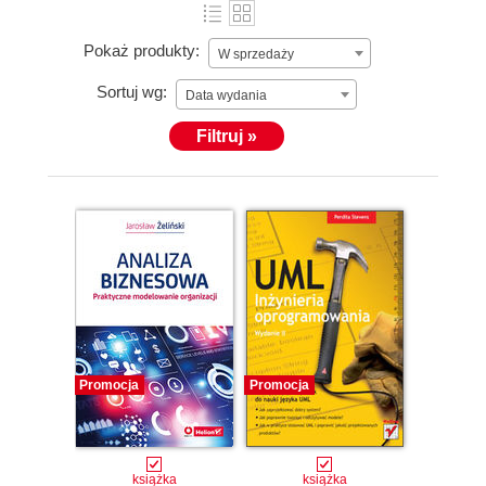
Pokaż produkty:
W sprzedaży
Sortuj wg:
Data wydania
Filtruj »
Promocja
Promocja
książka
książka