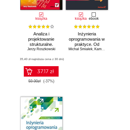
książka
książka
ebook
Analiza i
Inżynieria
projektowanie
oprogramowania w
strukturalne.
praktyce. Od
Jerzy Roszkowski
Wydanie III
Michał Śmiałek
wymagań do kodu
,
Kamil Rybiński
z językiem UML
(35,40 zł najniższa cena z 30 dni)
37.17 zł
Czasowo niedostępna
59.00zł
(-37%)