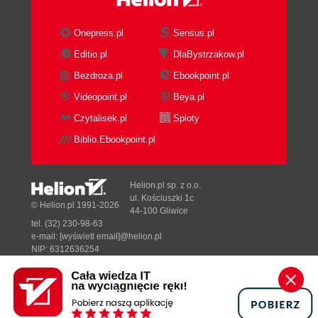
Onepress.pl
Sensus.pl
Editio.pl
DlaBystrzakow.pl
Bezdroza.pl
Ebookpoint.pl
Videopoint.pl
Beya.pl
Czytalisek.pl
Sploty
Biblio.Ebookpoint.pl
Helion.pl sp. z o.o.
ul. Kościuszki 1c
© Helion.pl 1991-2026
44-100 Gliwice
tel. (32) 230-98-63
e-mail:
[wyświetl email]@helion.pl
NIP: 6312636254
Regon: 241989027
Designed with ♥ by
Tonik.pl