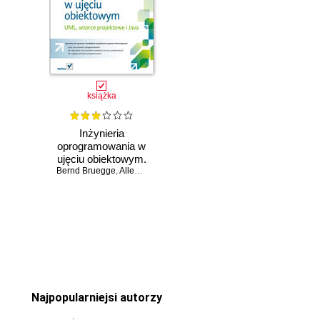
książka
Inżynieria
oprogramowania w
ujęciu obiektowym.
Bernd Bruegge
UML, wzorce
,
Allen H. Dutoit
projektowe i Java
Czasowo niedostępna
Najpopularniejsi autorzy