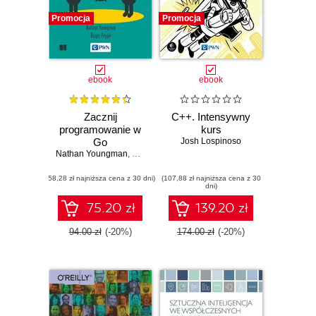
Promocja
Promocja
ebook
ebook
Zacznij
C++. Intensywny
programowanie w
kurs
Go
Josh Lospinoso
Nathan Youngman
,
Roger Peppé
(58,28 zł najniższa cena z 30 dni)
(107,88 zł najniższa cena z 30
dni)
75.20 zł
139.20 zł
94.00 zł
(-20%)
174.00 zł
(-20%)