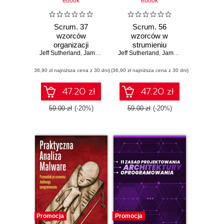
ebook
ebook
Scrum. 37
Scrum. 56
wzorców
wzorców w
organizacji
strumieniu
Jeff Sutherland
produktowej
,
James O. Coplien
Jeff Sutherland
wartości (ebook)
,
James O. Coplien
(ebook)
(36,90 zł najniższa cena z 30 dni)
(36,90 zł najniższa cena z 30 dni)
47.20 zł
47.20 zł
59.00 zł
(-20%)
59.00 zł
(-20%)
Promocja
Promocja