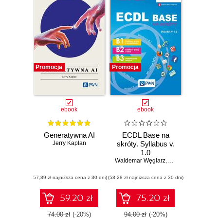
rocznie i to
zarówno
publikacje
książkowe, jak
również e-booki
oraz produkty
Promocja
Promocja
multimedialne.
Wydawnictwa
specjalizują się w
dostarczaniu
ebook
ebook
wiedzy z wielu
różnych dziedzin,
Generatywna AI
ECDL Base na
w szczególności
Jerry Kaplan
skróty. Syllabus v.
1.0
nauk ścisłych,
Waldemar Węglarz
,
Alicja Żarowska-M
ekonomii,
zarządzania,
(57,89 zł najniższa cena z 30 dni)
(58,28 zł najniższa cena z 30 dni)
informatyki,
59.20 zł
75.20 zł
psychologii i
medycyny.
74.00 zł
(-20%)
94.00 zł
(-20%)