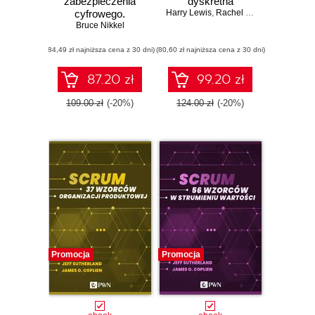
zabezpieczenia
dyskretna
cyfrowego.
Harry Lewis
,
Rachel Zax
Pozyskiwanie
Bruce Nikkel
dowodów
(84,49 zł najniższa cena z 30 dni)
narzędziami
(80,60 zł najniższa cena z 30 dni)
linuksowymi
87.20 zł
99.20 zł
109.00 zł
(-20%)
124.00 zł
(-20%)
Promocja
Promocja