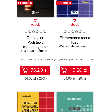
Promocja
Promocja
ebook
ebook
Teoria gier.
Elementarna teoria
Podstawy
liczb
matematyczne
Wacław Marzantowicz
,
Piotr Zarzycki
Rida Laraki
,
Jérôme Renault
,
Sylvain Sorin
(61,10 zł najniższa cena z 30 dni)
(35,10 zł najniższa cena z 30 dni)
75.20 zł
43.20 zł
94.00 zł
(-20%)
54.00 zł
(-20%)