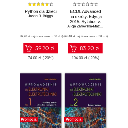
Python dla dzieci
ECDL Advanced
Jason R. Briggs
na skróty. Edycja
2015. Sylabus v.
2.0
Alicja Żarowska-Mazur
,
Waldemar Węg
(56,98 zł najniższa cena z 30 dni)
(64,48 zł najniższa cena z 30 dni)
59.20 zł
83.20 zł
74.00 zł
(-20%)
104.00 zł
(-20%)
Promocja
Promocja