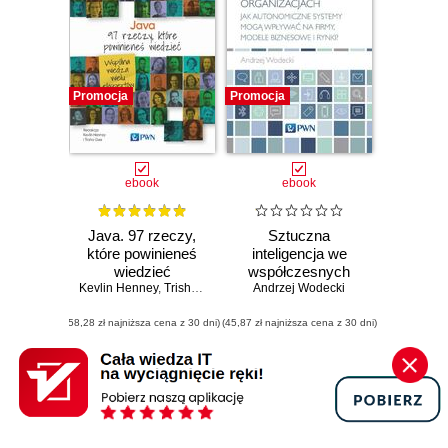
Promocja
Promocja
ebook
ebook
Java. 97 rzeczy,
Sztuczna
które powinieneś
inteligencja we
wiedzieć
współczesnych
Kevlin Henney
,
Trisha Gee
Andrzej Wodecki
organizacjach
(58,28 zł najniższa cena z 30 dni)
(45,87 zł najniższa cena z 30 dni)
75.20 zł
59.20 zł
94.00 zł
(-20%)
74.00 zł
(-20%)