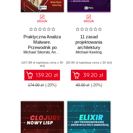
ebook
ebook
Praktyczna Analiza
11 zasad
Malware.
projektowania
Przewodnik po
architektury
Michael Sikorski
usuwaniu
,
Andrew Honig
oprogramowania
Michael Keeling
złośliwego
(ebook)
(107,88 zł najniższa cena z 30
oprogramowania
(30,90 zł najniższa cena z 30 dni)
dni)
139.20 zł
39.20 zł
174.00 zł
(-20%)
49.00 zł
(-20%)