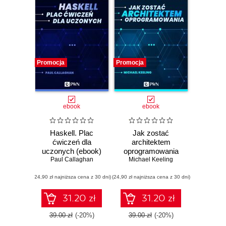
Promocja
Promocja
ebook
ebook
Haskell. Plac
Jak zostać
ćwiczeń dla
architektem
uczonych (ebook)
oprogramowania
Paul Callaghan
Michael Keeling
(ebook)
(24,90 zł najniższa cena z 30 dni)
(24,90 zł najniższa cena z 30 dni)
31.20 zł
31.20 zł
39.00 zł
(-20%)
39.00 zł
(-20%)