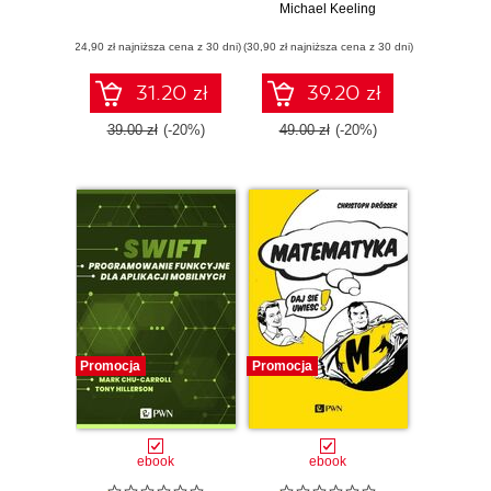
oprogramowania
Michael Keeling
(ebook)
(24,90 zł najniższa cena z 30 dni)
(30,90 zł najniższa cena z 30 dni)
31.20 zł
39.20 zł
39.00 zł
(-20%)
49.00 zł
(-20%)
Promocja
Promocja
ebook
ebook