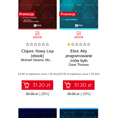
Promocja
Promocja
ebook
ebook
Clojure. Nowy Lisp
Elixir. Aby
(ebook)
programowanie
Michael Swaine
,
Michael Bevilacqua-Linn
znów było
przyjemnością
Dave Thomas
(ebook)
(24,90 zł najniższa cena z 30 dni)
(24,90 zł najniższa cena z 30 dni)
31.20 zł
31.20 zł
39.00 zł
(-20%)
39.00 zł
(-20%)