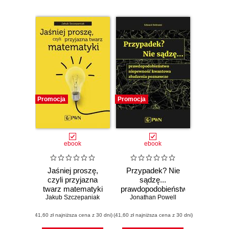
Promocja
Promocja
ebook
ebook
Jaśniej proszę,
Przypadek? Nie
czyli przyjazna
sądzę...
twarz matematyki
prawdopodobieństwo,
Jakub Szczepaniak
Jonathan Powell
niepewność
kwantowa,
(41,60 zł najniższa cena z 30 dni)
(41,60 zł najniższa cena z 30 dni)
złudzenia
poznawcze