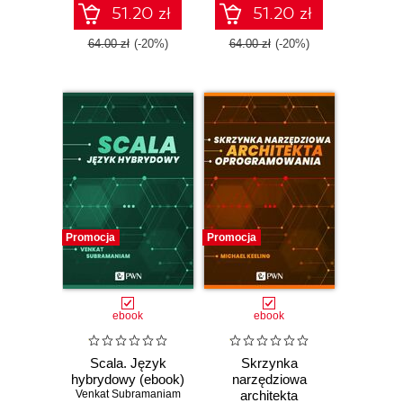
51.20 zł
51.20 zł
64.00 zł
(-20%)
64.00 zł
(-20%)
Promocja
Promocja
ebook
ebook
Scala. Język
Skrzynka
hybrydowy (ebook)
narzędziowa
Venkat Subramaniam
architekta