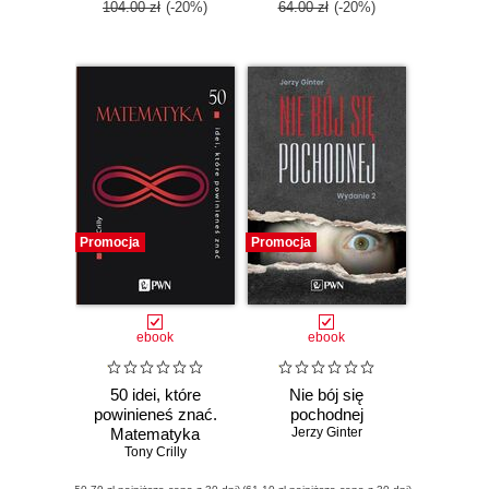
104.00 zł
(-20%)
64.00 zł
(-20%)
Promocja
Promocja
ebook
ebook
50 idei, które
Nie bój się
powinieneś znać.
pochodnej
Matematyka
Jerzy Ginter
Tony Crilly