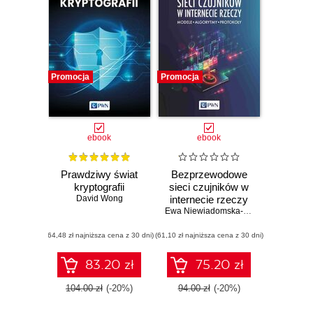
Promocja
Promocja
ebook
ebook
Prawdziwy świat
Bezprzewodowe
kryptografii
sieci czujników w
David Wong
internecie rzeczy
Ewa Niewiadomska-Szynkiewicz
,
Mich
(64,48 zł najniższa cena z 30 dni)
(61,10 zł najniższa cena z 30 dni)
83.20 zł
75.20 zł
104.00 zł
(-20%)
94.00 zł
(-20%)