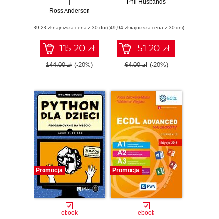
I
Phil Husbands
Ross Anderson
(89,28 zł najniższa cena z 30 dni)
(49,94 zł najniższa cena z 30 dni)
115.20 zł
51.20 zł
144.00 zł
(-20%)
64.00 zł
(-20%)
Promocja
Promocja
ebook
ebook