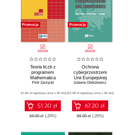
Promocja
Promocja
ebook
ebook
Teoria liczb z
Ochrona
programem
cyberprzestrzeni
Mathematica
Unii Europejskiej
Piotr Zarzycki
Izabela Oleksiewicz
(41,60 zł najniższa cena z 30 dni)
(52,08 zł najniższa cena z 30 dni)
51.20 zł
67.20 zł
64.00 zł
(-20%)
84.00 zł
(-20%)