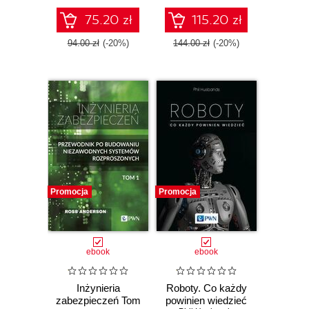
75.20 zł
115.20 zł
94.00 zł
(-20%)
144.00 zł
(-20%)
Promocja
Promocja
ebook
ebook
Inżynieria
Roboty. Co każdy
zabezpieczeń Tom
powinien wiedzieć