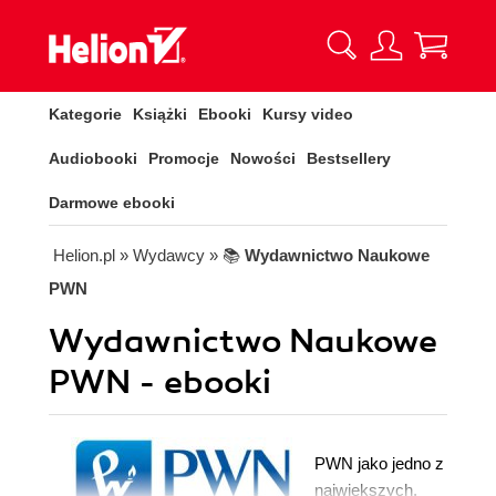
Kategorie
Książki
Ebooki
Kursy video
Audiobooki
Promocje
Nowości
Bestsellery
Darmowe ebooki
Helion.pl
» Wydawcy
» 📚
Wydawnictwo Naukowe
PWN
Wydawnictwo Naukowe
PWN - ebooki
PWN jako jedno z
największych,