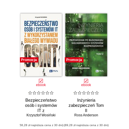
Czytelnikom
oferują zarówno
pozycje bardzo
specjalistyczne,
jak i publikacje o
charakterze
przekrojowym.
Promocja
Promocja
ebook
ebook
Bezpieczeństwo
Inżynieria
osób i systemów
zabezpieczeń Tom
IT z
II
wykorzystaniem
Krzysztof Wosiński
Ross Anderson
białego wywiadu
(58,28 zł najniższa cena z 30 dni)
(89,28 zł najniższa cena z 30 dni)