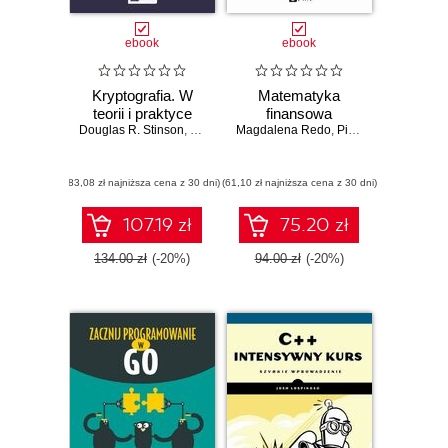
ebook
ebook
Kryptografia. W
Matematyka
teorii i praktyce
finansowa
Douglas R. Stinson
,
Maura B. Paterson
Magdalena Redo
,
Piotr Prewysz-Kwinto
(83,08 zł najniższa cena z 30 dni)
(61,10 zł najniższa cena z 30 dni)
107.19 zł
75.20 zł
134.00 zł
(-20%)
94.00 zł
(-20%)