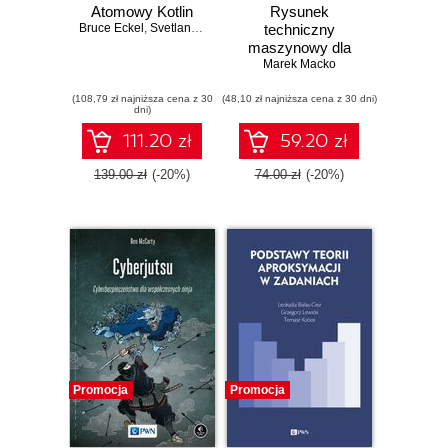
Atomowy Kotlin
Rysunek
Bruce Eckel
,
Svetlana Isakova
techniczny
maszynowy dla
automatyków i
Marek Macko
mechatroników
(108,79 zł najniższa cena z 30
(48,10 zł najniższa cena z 30 dni)
dni)
111.20 zł
59.20 zł
139.00 zł
(-20%)
74.00 zł
(-20%)
Promocja
Promocja