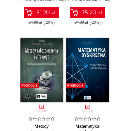
(50,79 zł najniższa cena z 30 dni)
(61,10 zł najniższa cena z 30 dni)
51.20 zł
75.20 zł
64.00 zł
(-20%)
94.00 zł
(-20%)
Promocja
Promocja
ebook
ebook
Metody
Matematyka