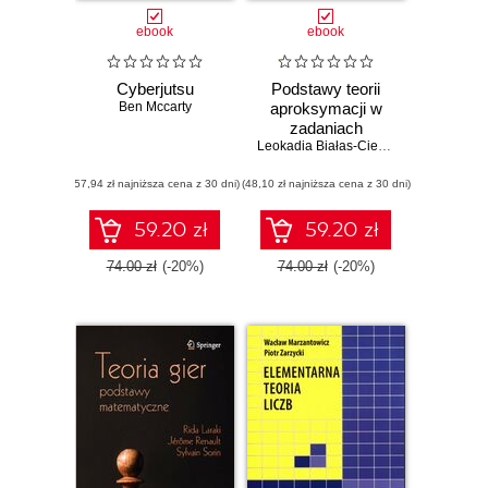
ebook
ebook
Cyberjutsu
Podstawy teorii
Ben Mccarty
aproksymacji w
zadaniach
Leokadia Białas-Cież
,
Tomasz Kobos
,
(57,94 zł najniższa cena z 30 dni)
(48,10 zł najniższa cena z 30 dni)
59.20 zł
59.20 zł
74.00 zł
(-20%)
74.00 zł
(-20%)