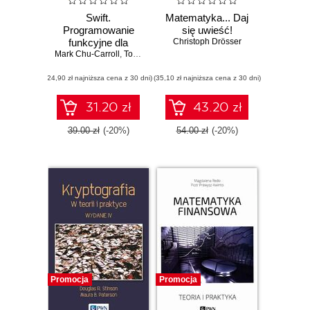
Swift.
Matematyka... Daj
Programowanie
się uwieść!
funkcyjne dla
Christoph Drösser
Mark Chu-Carroll
aplikacji mobilnych
,
Tony Hillerson
(ebook)
(24,90 zł najniższa cena z 30 dni)
(35,10 zł najniższa cena z 30 dni)
31.20 zł
43.20 zł
39.00 zł
(-20%)
54.00 zł
(-20%)
Promocja
Promocja