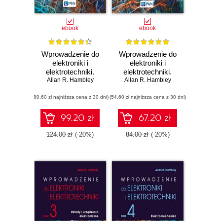
ebook
ebook
Wprowadzenie do
Wprowadzenie do
elektroniki i
elektroniki i
elektrotechniki.
elektrotechniki.
Tom 1. Podstawy
Allan R. Hambley
Tom 2. Systemy
Allan R. Hambley
analizy obwodów
cyfrowe
(80,60 zł najniższa cena z 30 dni)
elektrycznych
(54,60 zł najniższa cena z 30 dni)
99.20 zł
67.20 zł
124.00 zł
(-20%)
84.00 zł
(-20%)