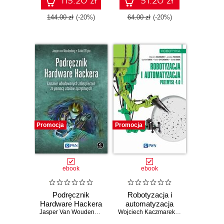
115.20 zł
51.20 zł
144.00 zł
(-20%)
64.00 zł
(-20%)
Promocja
Promocja
ebook
ebook
Podręcznik
Robotyzacja i
Hardware Hackera
automatyzacja
Jasper Van Woudenberg
,
Colin O'Flynn
Wojciech Kaczmarek
,
Jarosław Panasi