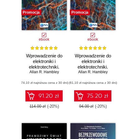
Promocja
Promocja
ebook
ebook
Wprowadzenie do
Wprowadzenie do
elektroniki i
elektroniki i
elektrotechniki.
elektrotechniki.
Tom 3. Układy i
Allan R. Hambley
Allan R. Hambley
Tom 4.
urządzenia
Elektromechanika
(74,10 zł najniższa cena z 30 dni)
elektryczne
(61,10 zł najniższa cena z 30 dni)
91.20 zł
75.20 zł
114.00 zł
(-20%)
94.00 zł
(-20%)