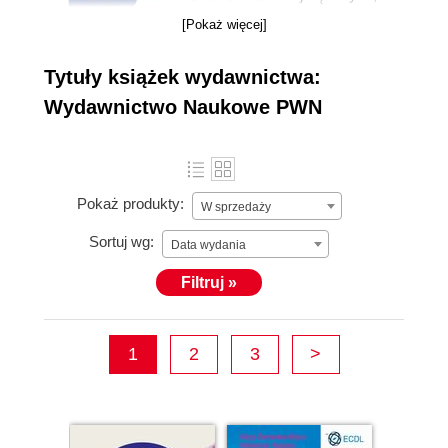
najbardziej
[Pokaż więcej]
znanych i
najstarszych
więcej »
Tytuły książek wydawnictwa:
polskich
Wydawnictwo Naukowe PWN
wydawnictw
konsekwentnie
realizuje misję
nowoczesnego,
Pokaż produkty:
W sprzedaży
rzetelnego i
spełniającego
Sortuj wg:
Data wydania
wszelkie
Filtruj »
oczekiwania
swych odbiorców
źródła informacji
1
2
3
>
Nakładem
wydawnictw PWN
ukazuje się ponad
500 tytułów