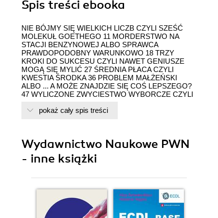
Spis treści
ebooka
NIE BÓJMY SIĘ WIELKICH LICZB CZYLI SZEŚĆ
MOLEKUŁ GOETHEGO 11 MORDERSTWO NA
STACJI BENZYNOWEJ ALBO SPRAWCA
PRAWDOPODOBNY WARUNKOWO 18 TRZY
KROKI DO SUKCESU CZYLI NAWET GENIUSZE
MOGĄ SIĘ MYLIĆ 27 ŚREDNIA PŁACA CZYLI
KWESTIA ŚRODKA 36 PROBLEM MAŁŻEŃSKI
ALBO ... A MOŻE ZNAJDZIE SIĘ COŚ LEPSZEGO?
47 WYLICZONE ZWYCIĘSTWO WYBORCZE CZYLI
DLACZEGO MNIEJ TO CZASEM WIĘCEJ 59
pokaż cały spis treści
SFAŁSZOWANA PRACA ZALICZENIOWA ALBO
ZADZIWIAJĄCE PRAWO BENFORDA 71 FAIR PLAY
ALBO SYSTEM DOSKONAŁY 83 MORDERCZY
SPISEK ALBO ,,ZŁOTY PODZIAŁ" 97 SPRAWY
Wydawnictwo Naukowe PWN
KOBIET CZYLI WIĘCEJ TO CZASEM MNIEJ 112
MĘSKIE FANTAZJE ALBO PIWO, NOGI I INNE
- inne książki
EKSTREMA 123 CZAS TO PIENIĄDZ ALBO
ATRAKCYJNA PROPOZYCJA 139 PLANOWANIE
TRASY CZYLI PAN MINISTER W PODRÓŻY 153 NA
ULICACH MANHATTANU ALBO PITAGORAS
PRZED SĄDEM 166 DŹWIĘCZĄCA MATEMATYKA
ALBO KOD JANA SEBASTIANA 176 WSZYSTKO
PŁYNIE? CZYLI KASIARZE W KORKU 188