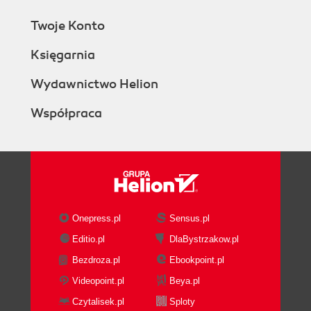
Twoje Konto
Księgarnia
Wydawnictwo Helion
Współpraca
Onepress.pl
Sensus.pl
Editio.pl
DlaBystrzakow.pl
Bezdroza.pl
Ebookpoint.pl
Videopoint.pl
Beya.pl
Czytalisek.pl
Sploty