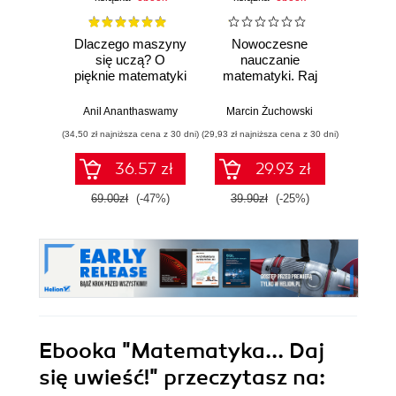
Dlaczego maszyny
Nowoczesne
Domo
się uczą? O
nauczanie
matema
pięknie matematyki
matematyki. Raj
4-6. 
i działaniu
Cantora bez
współczesnej
kalkulatora?
Anil Ananthaswamy
Marcin Żuchowski
Danu
sztucznej
(34,50 zł najniższa cena z 30 dni)
(29,93 zł najniższa cena z 30 dni)
(23,45 zł naj
inteligencji
36.57 zł
29.93 zł
69.00zł
(-47%)
39.90zł
(-25%)
46.9
Ebooka
"Matematyka... Daj
się uwieść!"
przeczytasz na: