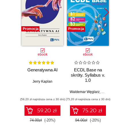
KWADRATURA KOŁA CZYLI O DEKRETOWANIU
PRAWDY 208 ZAŁĄCZNIK 221 OBLICZANKI -
ROZWIĄZANIA 234 ŹRÓDŁA 237 SKOROWIDZ
Promocja
Promocja
Promocj
ebook
ebook
Generatywna AI
ECDL Base na
Bezpi
skróty. Syllabus v.
osób 
1.0
Jerry Kaplan
wykor
białe
Waldemar Węglarz
,
Alicja Żarowska-
Krzysz
(59,20 zł najniższa cena z 30 dni)
(75,20 zł najniższa cena z 30 dni)
(75,20 zł naj
59.20 zł
75.20 zł
74.00zł
(-20%)
94.00zł
(-20%)
94.0