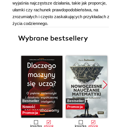
wyjaśnia najczęstsze działania, takie jak proporcje,
ułamki czy rachunek prawdopodobieństwa, na
zrozumiałych i często zaskakujących przykładach z
życia codziennego.
Wybrane bestsellery
Bestseller
Bestseller
Promocj
Nowość
Promocja
Promocja
książka
ebook
książka
ebook
ksią