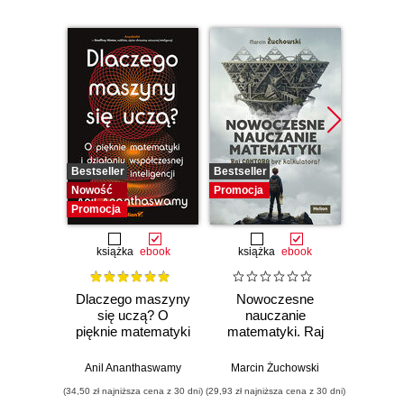
Bestseller
Bestseller
Promocj
Nowość
Promocja
Promocja
książka
ebook
książka
ebook
ksią
Dlaczego maszyny
Nowoczesne
Domo
się uczą? O
nauczanie
matema
pięknie matematyki
matematyki. Raj
7 i 8.
i działaniu
Cantora bez
współczesnej
kalkulatora?
Anil Ananthaswamy
Marcin Żuchowski
Danu
sztucznej
(34,50 zł najniższa cena z 30 dni)
(29,93 zł najniższa cena z 30 dni)
(23,45 zł naj
inteligencji