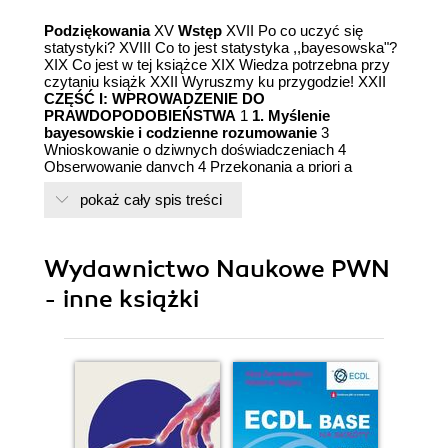
Podziękowania
XV
Wstęp
XVII Po co uczyć się
statystyki? XVIII Co to jest statystyka ,,bayesowska"?
XIX Co jest w tej książce XIX Wiedza potrzebna przy
czytaniu książk XXII Wyruszmy ku przygodzie! XXII
CZĘŚĆ I: WPROWADZENIE DO
PRAWDOPODOBIEŃSTWA
1
1. Myślenie
bayesowskie i codzienne rozumowanie
3
Wnioskowanie o dziwnych doświadczeniach 4
Obserwowanie danych 4 Przekonania a priori a
prawdopodobieństwa warunkowe 5 Formułowanie
pokaż cały spis treści
hipotezy 6 Napotykanie hipotez w codziennej mowie 8
Zdobywanie większej liczby przesłanek i aktualizacja
przekonań 8 Porównywanie hipotez 9 Dane są
podstawą przekonań; przekonania nie powinny być
Wydawnictwo Naukowe PWN
podstawą danych 10 Podsumowanie 11 Ćwiczenia 11
2. Mierzenie niepewności
13 Czym jest
- inne książki
prawdopodobieństwo? 14 Obliczanie
prawdopodobieństw poprzez zliczanie wyników
zdarzeń 15 Obliczanie prawdopodobieństw jako
stosunków przekonań 16 Obliczanie
prawdopodobieństwa przy użyciu pojęcia szansy 17
Obliczanie prawdopodobieństw 17 Mierzenie
przekonań w rzucie monetą 18 Podsumowanie 19
Ćwiczenia 20
3. Logika niepewności
21 Łączenie
prawdopodobieństw operatorem I 22 Rozwiązywanie