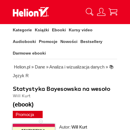
Kategorie
Książki
Ebooki
Kursy video
Audiobooki
Promocje
Nowości
Bestsellery
Darmowe ebooki
Helion.pl
»
Dane
»
Analiza i wizualizacja danych
»
📚
Język R
Statystyka Bayesowska na wesoło
Will Kurt
(ebook)
Promocja
Autor:
Will Kurt