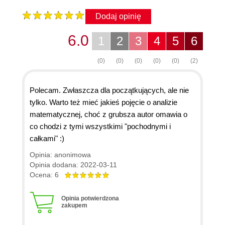
Dodaj opinię
6.0
1
2
3
4
5
6
(0)
(0)
(0)
(0)
(0)
(2)
Polecam. Zwłaszcza dla początkujących, ale nie
tylko. Warto też mieć jakieś pojęcie o analizie
matematycznej, choć z grubsza autor omawia o
co chodzi z tymi wszystkimi "pochodnymi i
całkami" :)
Opinia: anonimowa
Opinia dodana: 2022-03-11
Ocena: 6
Opinia potwierdzona
zakupem