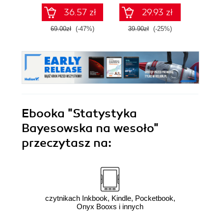
36.57 zł
29.93 zł
69.00zł
(-47%)
39.90zł
(-25%)
46.9
Ebooka
"Statystyka
Bayesowska na wesoło"
przeczytasz na:
czytnikach Inkbook, Kindle, Pocketbook,
Onyx Booxs i innych