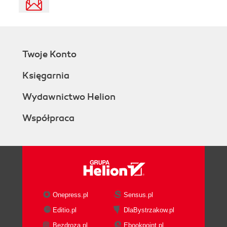
Twoje Konto
Księgarnia
Wydawnictwo Helion
Współpraca
Onepress.pl
Sensus.pl
Editio.pl
DlaBystrzakow.pl
Bezdroza.pl
Ebookpoint.pl