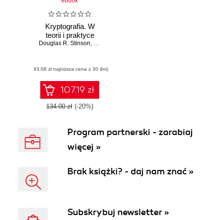
ebook
Kryptografia. W
teorii i praktyce
Douglas R. Stinson
,
Maura B. Paterson
(83,08 zł najniższa cena z 30 dni)
107.19 zł
134.00 zł
(-20%)
Program partnerski - zarabiaj
więcej »
Brak książki? - daj nam znać »
Subskrybuj newsletter »