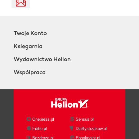
Twoje Konto
Księgarnia
Wydawnictwo Helion
Współpraca
Onepress.pl
Sensus.pl
Editio.pl
DlaBystrzakow.pl
Bezdroza.pl
Ebookpoint.pl