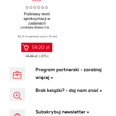
ebook
Podstawy teorii
aproksymacji w
zadaniach
Leokadia Białas-Cież
,
Tomasz Kobos
,
Grzegorz Lewicki
(48,10 zł najniższa cena z 30 dni)
59.20 zł
74.00 zł
(-20%)
Program partnerski - zarabiaj
więcej »
Brak książki? - daj nam znać »
Subskrybuj newsletter »