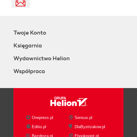
Twoje Konto
Księgarnia
Wydawnictwo Helion
Współpraca
Onepress.pl
Sensus.pl
Editio.pl
DlaBystrzakow.pl
Bezdroza.pl
Ebookpoint.pl