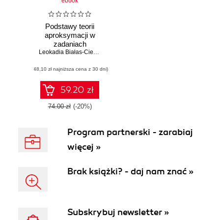
ebook
Podstawy teorii
aproksymacji w
zadaniach
Leokadia Białas-Cież
,
Tomasz Kobos
,
Grzegorz Lewicki
(48,10 zł najniższa cena z 30 dni)
59.20 zł
74.00 zł
(-20%)
Program partnerski - zarabiaj
więcej »
Brak książki? - daj nam znać »
Subskrybuj newsletter »