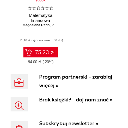
ebook
Matematyka
finansowa
Magdalena Redo
,
Piotr Prewysz-Kwinto
(61,10 zł najniższa cena z 30 dni)
75.20 zł
94.00 zł
(-20%)
Program partnerski - zarabiaj
więcej »
Brak książki? - daj nam znać »
Subskrybuj newsletter »