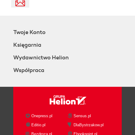
Twoje Konto
Księgarnia
Wydawnictwo Helion
Współpraca
Onepress.pl
Sensus.pl
Editio.pl
DlaBystrzakow.pl
Bezdroza.pl
Ebookpoint.pl