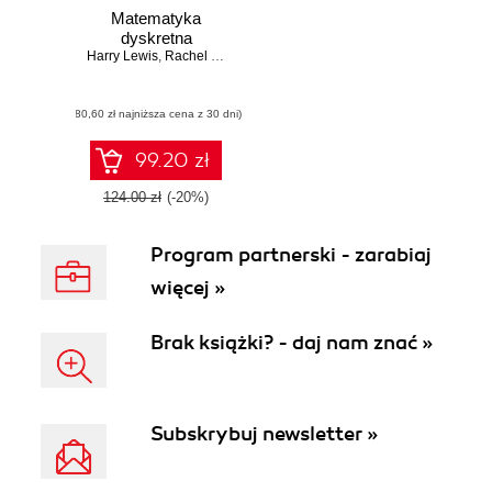
Matematyka
dyskretna
Harry Lewis
,
Rachel Zax
(80,60 zł najniższa cena z 30 dni)
99.20 zł
124.00 zł
(-20%)
Program partnerski - zarabiaj
więcej »
Brak książki? - daj nam znać »
Subskrybuj newsletter »