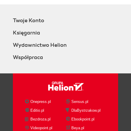
Twoje Konto
Księgarnia
Wydawnictwo Helion
Współpraca
Onepress.pl
Sensus.pl
Editio.pl
DlaBystrzakow.pl
Bezdroza.pl
Ebookpoint.pl
Videopoint.pl
Beya.pl