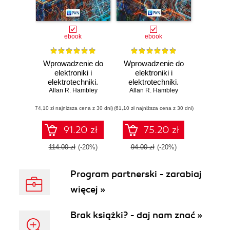
ebook
ebook
Wprowadzenie do
Wprowadzenie do
elektroniki i
elektroniki i
elektrotechniki.
elektrotechniki.
Tom 3. Układy i
Allan R. Hambley
Allan R. Hambley
Tom 4.
urządzenia
Elektromechanika
(74,10 zł najniższa cena z 30 dni)
elektryczne
(61,10 zł najniższa cena z 30 dni)
91.20 zł
75.20 zł
114.00 zł
(-20%)
94.00 zł
(-20%)
Program partnerski - zarabiaj
więcej »
Brak książki? - daj nam znać »