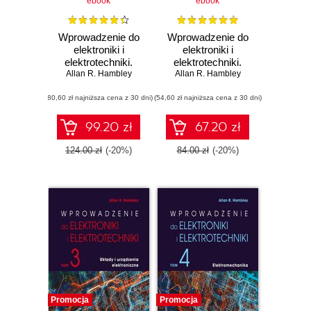
ebook
ebook
Wprowadzenie do
Wprowadzenie do
elektroniki i
elektroniki i
elektrotechniki.
elektrotechniki.
Tom 1. Podstawy
Allan R. Hambley
Tom 2. Systemy
Allan R. Hambley
analizy obwodów
cyfrowe
(80,60 zł najniższa cena z 30 dni)
elektrycznych
(54,60 zł najniższa cena z 30 dni)
99.20 zł
67.20 zł
124.00 zł
(-20%)
84.00 zł
(-20%)
Promocja
Promocja