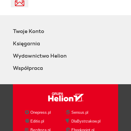
Twoje Konto
Księgarnia
Wydawnictwo Helion
Współpraca
Onepress.pl
Sensus.pl
Editio.pl
DlaBystrzakow.pl
Bezdroza.pl
Ebookpoint.pl