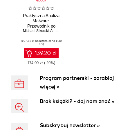
ebook
Praktyczna Analiza
Malware.
Przewodnik po
Michael Sikorski
usuwaniu
,
Andrew Honig
złośliwego
(107,88 zł najniższa cena z 30
oprogramowania
dni)
139.20 zł
174.00 zł
(-20%)
Program partnerski - zarabiaj
więcej »
Brak książki? - daj nam znać »
Subskrybuj newsletter »