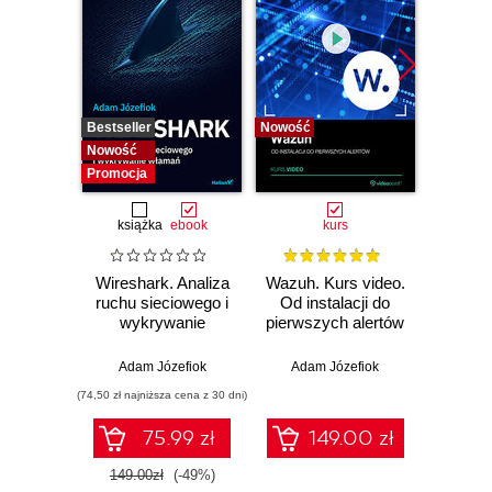
Bestseller
Nowość
Bestselle
Nowość
Nowość
Promocja
książka
ebook
kurs
Wireshark. Analiza
Wazuh. Kurs video.
Dark
ruchu sieciowego i
Od instalacji do
wykrywanie
pierwszych alertów
Podró
włamań
ciemn
Adam Józefiok
Adam Józefiok
Ja
(74,50 zł najniższa cena z 30 dni)
75.99 zł
149.00 zł
1
149.00zł
(-49%)