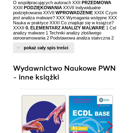
O współpracujących autorach XXII
PRZEDMOWA
XXIII
PODZIĘKOWANIA
XXVII Indywidualne
podziękowania XXVII
WPROWADZENIE
XXIX Czym
jest analiza malware? XXX Wymagania wstępne XXX
Nauka w praktyce XXXI Co znajduje się w książce?
XXXII
0. ELEMENTARZ ANALIZY MALWARE
1 Cel
analizy malware 1 Techniki analizy złośliwego
oprogramowania 2 Podstawowa analiza statyczna 2
Podstawowa analiza dynamiczna 2 Zaawansowana
pokaż cały spis treści
analiza statyczna 3 Zaawansowana analiza
dynamiczna 3 Rodzaje złośliwego oprogramowania 3
Ogólne zasady analizy malware 5
CZĘŚĆ 1 ANALIZA
PODSTAWOWA
7
1. PODSTAWOWE TECHNIKI
Wydawnictwo Naukowe PWN
STATYCZNE
9 Skanowanie antywirusowe - przydatny
pierwszy krok 10 Haszowanie - odcisk palca malware
- inne książki
10 Znajdowanie łańcuchów 11 Pakowanie i obfuskacja
przez malware 13 Spakowane pliki 13 Wykrywanie
spakowanych programów za pomocą PEiD 14 Format
plików Portable Executable 15 Dołączane biblioteki i
funkcje 15 Dołączanie statyczne, w czasie
wykonywania i dynamiczne 15 Eksplorowanie funkcji
dołączanych dynamicznie za pomocą Dependency
Walker 16 Importowane funkcje 18 Eksportowane
funkcje 18 Analiza statyczna w praktyce 18
PotentialKeylogger.exe - rozpakowany plik
wykonywalny 19 PackedProgram.exe - ślepy zaułek