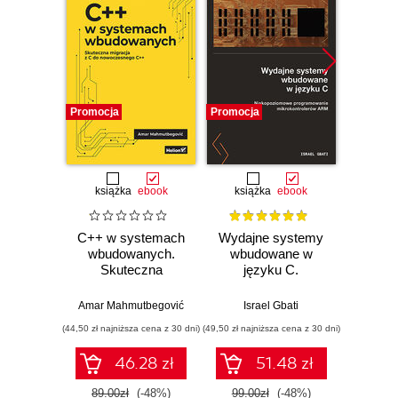
Promocja
Promocja
Promocj
książka
ebook
książka
ebook
ksią
C++ w systemach
Wydajne systemy
Progr
wbudowanych.
wbudowane w
Teoria 
Skuteczna
języku C.
C++. 
migracja z C do
Niskopoziomowe
nowoczesnego
programowanie
Amar Mahmutbegović
Israel Gbati
Bjarn
C++
mikrokontrolerów
(44,50 zł najniższa cena z 30 dni)
(49,50 zł najniższa cena z 30 dni)
(74,50 zł naj
ARM
46.28 zł
51.48 zł
89.00zł
(-48%)
99.00zł
(-48%)
149.0