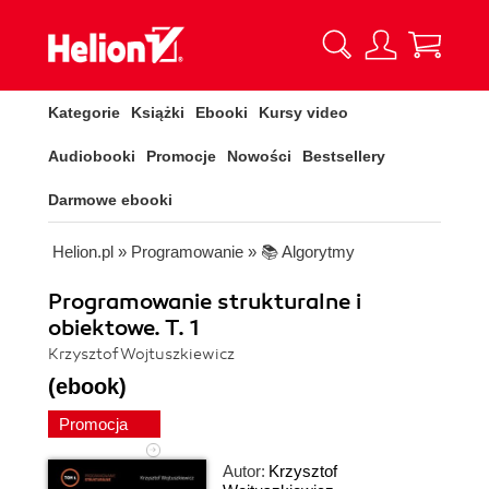
Kategorie
Książki
Ebooki
Kursy video
Audiobooki
Promocje
Nowości
Bestsellery
Darmowe ebooki
Helion.pl
»
Programowanie
»
📚 Algorytmy
Programowanie strukturalne i
obiektowe. T. 1
Krzysztof Wojtuszkiewicz
(ebook)
Promocja
Autor:
Krzysztof