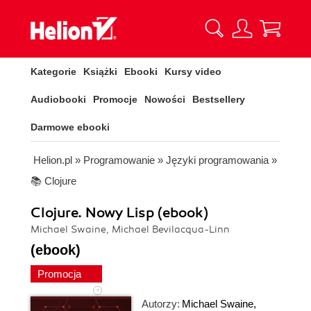
Kategorie
Książki
Ebooki
Kursy video
Audiobooki
Promocje
Nowości
Bestsellery
Darmowe ebooki
Helion.pl
»
Programowanie
»
Języki programowania
»
📚 Clojure
Clojure. Nowy Lisp (ebook)
Michael Swaine, Michael Bevilacqua-Linn
(ebook)
Promocja
Autorzy:
Michael Swaine
,