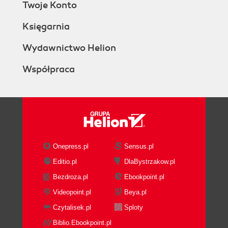
Twoje Konto
Księgarnia
Wydawnictwo Helion
Współpraca
Onepress.pl
Sensus.pl
Editio.pl
DlaBystrzakow.pl
Bezdroza.pl
Ebookpoint.pl
Videopoint.pl
Beya.pl
Czytalisek.pl
Sploty
Biblio.Ebookpoint.pl