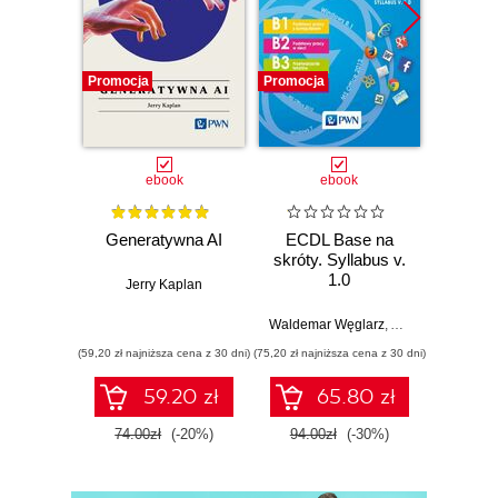
Promocja
Promocja
Promocj
ebook
ebook
Generatywna AI
ECDL Base na
Bezpi
skróty. Syllabus v.
osób 
1.0
Jerry Kaplan
wykor
białe
Waldemar Węglarz
,
Alicja Żarowska-
Krzysz
(59,20 zł najniższa cena z 30 dni)
(75,20 zł najniższa cena z 30 dni)
(75,20 zł naj
59.20 zł
65.80 zł
74.00zł
(-20%)
94.00zł
(-30%)
94.0