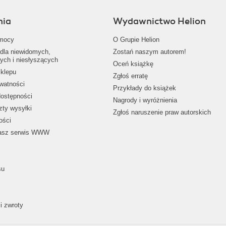
nia
Wydawnictwo Helion
mocy
O Grupie Helion
dla niewidomych,
Zostań naszym autorem!
ych i niesłyszących
Oceń książkę
klepu
Zgłoś erratę
ywatności
Przykłady do książek
dostępności
Nagrody i wyróżnienia
zty wysyłki
Zgłoś naruszenie praw autorskich
ości
nasz serwis WWW
su
i zwroty