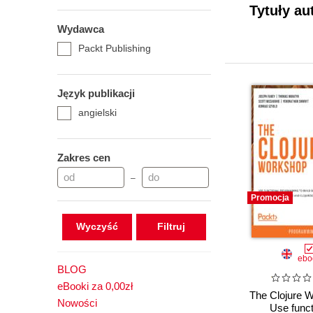
Tytuły au
Wydawca
Packt Publishing
Język publikacji
angielski
Zakres cen
–
Promocja
Wyczyść
ebo
BLOG
eBooki za 0,00zł
The Clojure 
Nowości
Use funct