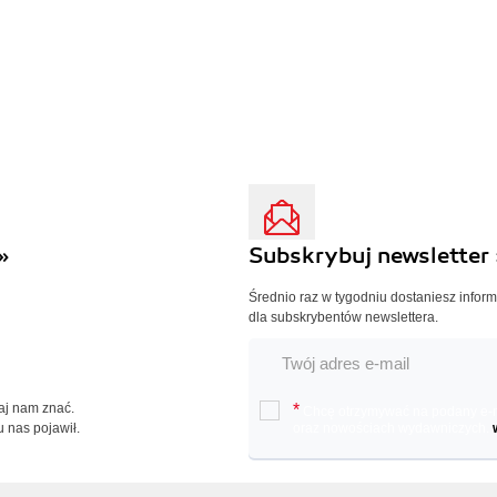
»
Subskrybuj newsletter 
Średnio raz w tygodniu dostaniesz infor
dla subskrybentów newslettera.
Daj nam znać.
*
Chcę otrzymywać na podany e-ma
u nas pojawił.
oraz nowościach wydawniczych.