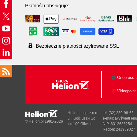
Płatności obsługuje:
Bezpieczne płatności szyfrowane SSL
Onepress.p
Videopoint.
Helion.pl sp. z o.o.
tel. (32) 230-98-63
ul. Kościuszki 1c
e-mail:
[wyświetl ema
© Helion.pl 1991-2026
44-100 Gliwice
NIP: 6312636254
Regon: 241989027