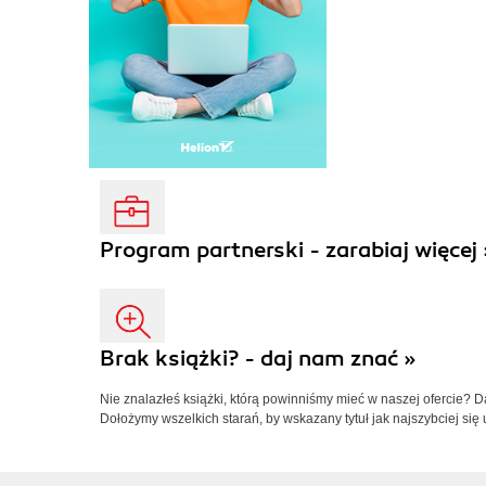
Program partnerski - zarabiaj więcej 
Brak książki? - daj nam znać »
Nie znalazłeś książki, którą powinniśmy mieć w naszej ofercie? 
Dołożymy wszelkich starań, by wskazany tytuł jak najszybciej się 