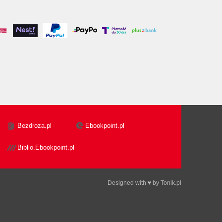
Bezdroza.pl
Ebookpoint.pl
Biblio.Ebookpoint.pl
Designed with ♥ by
Tonik.pl