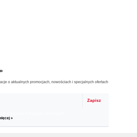
»
macje o aktualnych promocjach, nowościach i specjalnych ofertach
Zapisz
il informacje o zniżkach, promocjach
więcej »