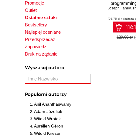
Promocje
programming 
Joseph Fahey
data-cen
,
Tho
Outlet
application
Ostatnie sztuki
(96,75 zł najniższa 
Clojure
Bestsellery
ClojureS
116.
Najlepiej oceniane
129.00 zł
Przedsprzedaż
Zapowiedzi
Druk na żądanie
Wyszukaj autora
Popularni autorzy
Anil Ananthaswamy
Adam Józefiok
Witold Wrotek
Aurélien Géron
Witold Krieser