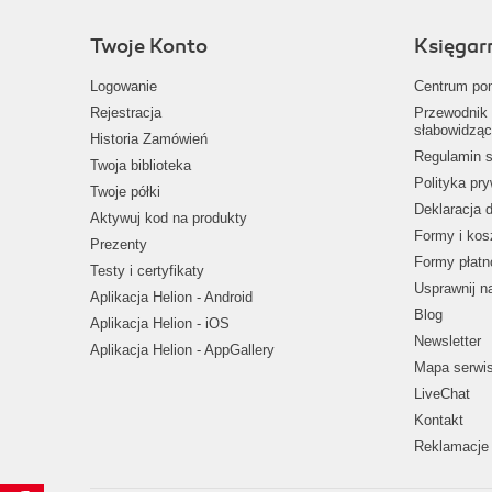
Twoje Konto
Księgar
Logowanie
Centrum po
Rejestracja
Przewodnik 
słabowidząc
Historia Zamówień
Regulamin s
Twoja biblioteka
Polityka pr
Twoje półki
Deklaracja 
Aktywuj kod na produkty
Formy i kos
Prezenty
Formy płatn
Testy i certyfikaty
Usprawnij 
Aplikacja Helion - Android
Blog
Aplikacja Helion - iOS
Newsletter
Aplikacja Helion - AppGallery
Mapa serwi
LiveChat
Kontakt
Reklamacje 