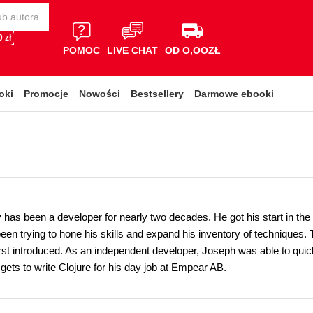
 zł
POMOC
LIVE CHAT
OD O,OOZŁ
oki
Promocje
Nowości
Bestsellery
Darmowe ebooki
has been a developer for nearly two decades. He got his start in the 
been trying to hone his skills and expand his inventory of techniques
rst introduced. As an independent developer, Joseph was able to quick
ets to write Clojure for his day job at Empear AB.