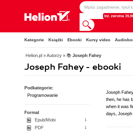
Inż. zwrotna 39,90
Kategorie
Książki
Ebooki
Kursy video
Audiobo
Helion.pl
» Autorzy
» 📚
Joseph Fahey
Joseph Fahey - ebooki
Podkategorie:
Joseph Fahey 
Programowanie
then, he has 
when it was fi
Format
days, Joseph g
Epub/Mobi
1
PDF
1