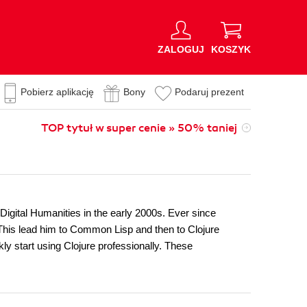
ZALOGUJ
KOSZYK
Pobierz aplikację
Bony
Podaruj prezent
TOP tytuł w super cenie » 50% taniej
Digital Humanities in the early 2000s. Ever since
. This lead him to Common Lisp and then to Clojure
ly start using Clojure professionally. These