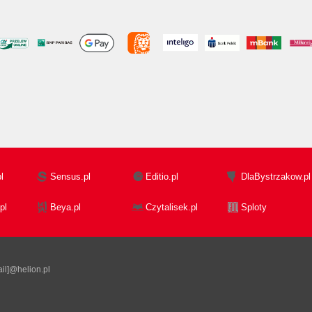
l
Sensus.pl
Editio.pl
DlaBystrzakow.pl
pl
Beya.pl
Czytalisek.pl
Sploty
il]@helion.pl