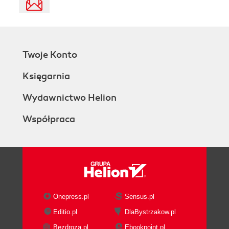
Twoje Konto
Księgarnia
Wydawnictwo Helion
Współpraca
Onepress.pl
Sensus.pl
Editio.pl
DlaBystrzakow.pl
Bezdroza.pl
Ebookpoint.pl