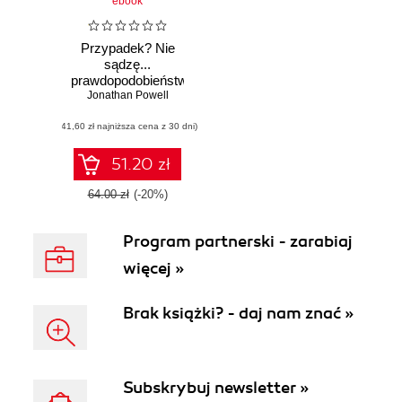
ebook
Przypadek? Nie
sądzę...
prawdopodobieństwo,
Jonathan Powell
niepewność
kwantowa,
(41,60 zł najniższa cena z 30 dni)
złudzenia
poznawcze
51.20 zł
64.00 zł
(-20%)
Program partnerski - zarabiaj
więcej »
Brak książki? - daj nam znać »
Subskrybuj newsletter »