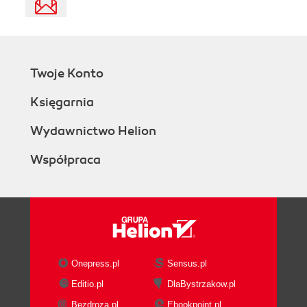
Twoje Konto
Księgarnia
Wydawnictwo Helion
Współpraca
Onepress.pl
Sensus.pl
Editio.pl
DlaBystrzakow.pl
Bezdroza.pl
Ebookpoint.pl