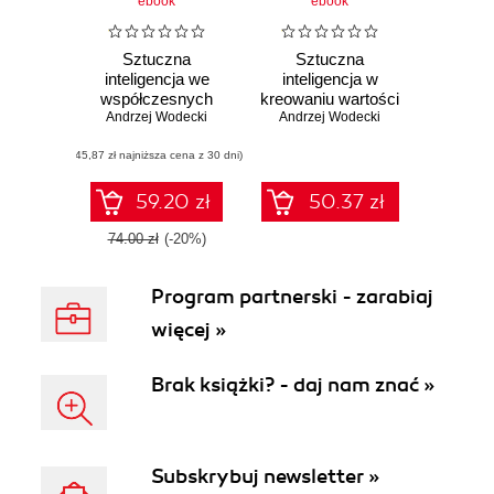
ebook
ebook
Sztuczna
Sztuczna
inteligencja we
inteligencja w
współczesnych
kreowaniu wartości
Andrzej Wodecki
organizacjach
Andrzej Wodecki
organizacji
(45,87 zł najniższa cena z 30 dni)
59.20 zł
50.37 zł
74.00 zł
(-20%)
Program partnerski - zarabiaj
więcej »
Brak książki? - daj nam znać »
Subskrybuj newsletter »