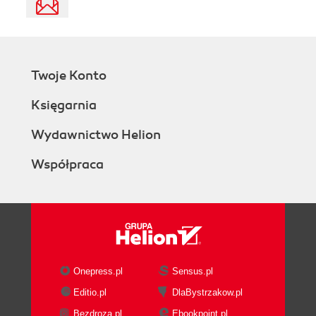
Twoje Konto
Księgarnia
Wydawnictwo Helion
Współpraca
Onepress.pl
Sensus.pl
Editio.pl
DlaBystrzakow.pl
Bezdroza.pl
Ebookpoint.pl