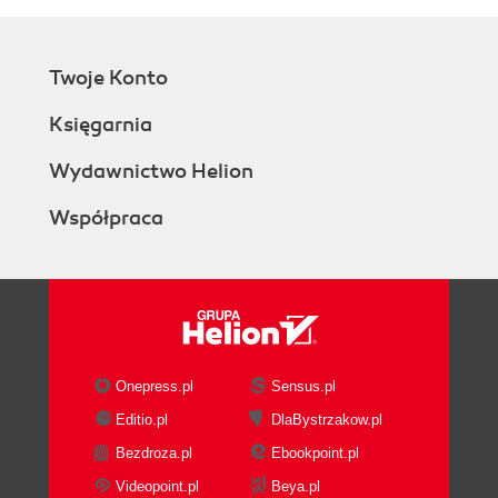
Twoje Konto
Księgarnia
Wydawnictwo Helion
Współpraca
Onepress.pl
Sensus.pl
Editio.pl
DlaBystrzakow.pl
Bezdroza.pl
Ebookpoint.pl
Videopoint.pl
Beya.pl