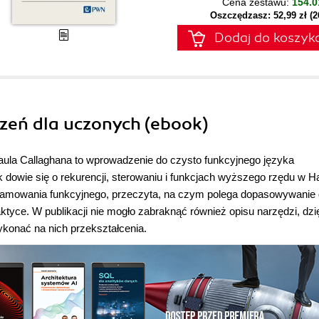
Cena zestawu:
154.0
Oszczędzasz: 52,99 zł (
Dodaj do koszyk
iczeń dla uczonych (ebook)
aula Callaghana to wprowadzenie do czysto funkcyjnego języka
ik dowie się o rekurencji, sterowaniu i funkcjach wyższego rzędu w H
ramowania funkcyjnego, przeczyta, na czym polega dopasowywanie
tyce. W publikacji nie mogło zabraknąć również opisu narzędzi, dzi
konać na nich przekształcenia.