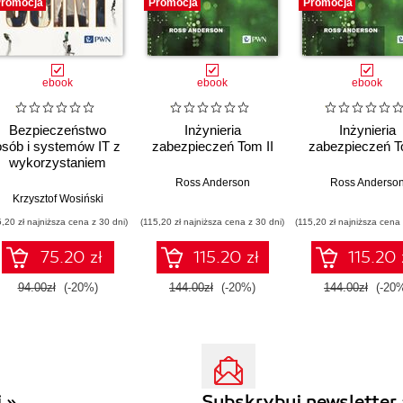
romocja
Promocja
Promocja
ebook
ebook
ebook
Bezpieczeństwo
Inżynieria
Inżynieria
osób i systemów IT z
zabezpieczeń Tom II
zabezpieczeń T
wykorzystaniem
białego wywiadu
Ross Anderson
Ross Anderso
Krzysztof Wosiński
5,20 zł najniższa cena z 30 dni)
(115,20 zł najniższa cena z 30 dni)
(115,20 zł najniższa cena 
75.20 zł
115.20 zł
115.20 
94.00zł
(-20%)
144.00zł
(-20%)
144.00zł
(-20
 »
Subskrybuj newsletter 