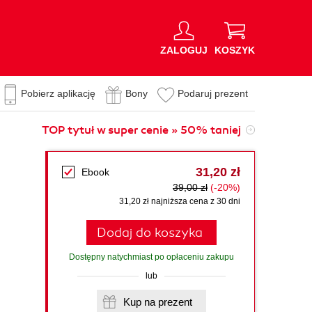
ZALOGUJ
KOSZYK
Pobierz aplikację
Bony
Podaruj prezent
TOP tytuł w super cenie » 50% taniej
31,20 zł
Ebook
39,00 zł
(-20%)
31,20 zł najniższa cena z 30 dni
Dodaj do koszyka
Dostępny natychmiast po opłaceniu zakupu
lub
Kup na prezent