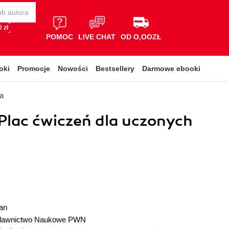
 zł
POMOC
LIVE CHAT
OD O,OOZŁ
oki
Promocje
Nowości
Bestsellery
Darmowe ebooki
a
 Plac ćwiczeń dla uczonych
an
awnictwo Naukowe PWN