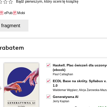
Bądź pierwszym, który oceni tę książkę
ePub
Mobi
j fragment
 rabatem
Haskell. Plac ćwiczeń dla uczon
(ebook)
Paul Callaghan
ECDL Base na skróty. Syllabus v.
1.0
Waldemar Węglarz
,
Alicja Żarowska-Maz
Generatywna AI
Jerry Kaplan