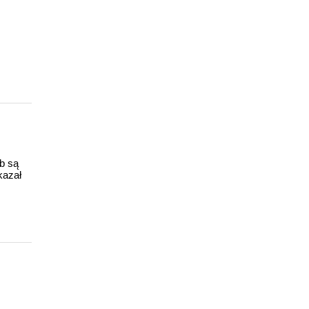
ub są
kazał