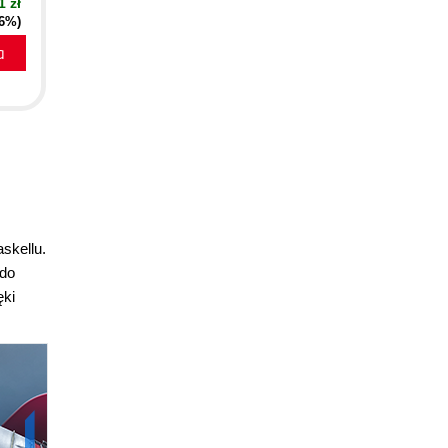
1 zł
26%)
a
askellu.
 do
ęki