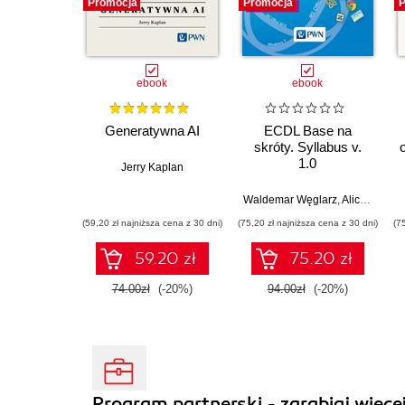
Promocja
Promocja
P
ebook
ebook
Generatywna AI
ECDL Base na
skróty. Syllabus v.
1.0
Jerry Kaplan
Waldemar Węglarz
,
Alicja Żarowska-Mazur
(59,20 zł najniższa cena z 30 dni)
(75,20 zł najniższa cena z 30 dni)
(7
59.20 zł
75.20 zł
74.00zł
(-20%)
94.00zł
(-20%)
Program partnerski - zarabiaj więcej