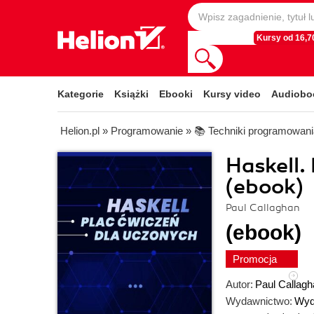
Kursy od 16,70
Kategorie
Książki
Ebooki
Kursy video
Audiobo
Helion.pl
»
Programowanie
»
📚 Techniki programowani
Haskell.
(ebook)
Paul Callaghan
(ebook)
Promocja
Autor:
Paul Callagh
Wydawnictwo:
Wyd