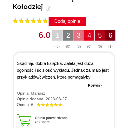
Kołodziej
Dodaj opinię
6.0
1
2
3
4
5
6
(0)
(0)
(0)
(0)
(0)
(1)
Skądinąd dobra książka. Zaletą jest duża
ogólność i ścisłość wykładu. Jednak za mało jest
przykładów/ćwiczeń, które pomagałyby
zrozumieć i utrwalić wprowadzane definicje i
Rozwiń »
twierdzenia (jest to bolączka wielu pozycji
Opinia: Mariusz
matematycznych). Autor nie ustrzegł się błędu. Na
Opinia dodana: 2023-03-27
str. 264 błędne jest stwierdzenie rozpoczynające
Ocena: 6
się od słów "Na to, aby funkcja dwuliniowa fi..." -
jest to błędne przytoczenie kryterium Sylvestra.
Opinia potwierdzona
zakupem