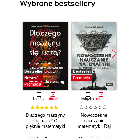
Wybrane bestsellery
Bestseller
Bestseller
Promocj
Nowość
Promocja
Promocja
książka
ebook
książka
ebook
ksią
Dlaczego maszyny
Nowoczesne
Domo
się uczą? O
nauczanie
matema
pięknie matematyki
matematyki. Raj
7 i 8.
i działaniu
Cantora bez
współczesnej
kalkulatora?