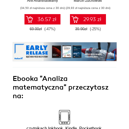
Anil Ananthaswamy
Marcin Żuchowski
Danu
sztucznej
(34,50 zł najniższa cena z 30 dni)
(29,93 zł najniższa cena z 30 dni)
(23,45 zł naj
inteligencji
36.57 zł
29.93 zł
69.00zł
(-47%)
39.90zł
(-25%)
46.9
Ebooka
"Analiza
matematyczna"
przeczytasz
na:
czytnikach Inkbook, Kindle, Pocketbook,