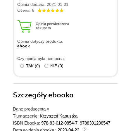
Opinia dodana: 2021-01-01
Ocena: 6
Opinia potwierdzona
zakupem
Opinia dotyczy produktu:
ebook
Czy opinia była pomocna:
TAK
(
0
)
NIE
(
0
)
Szczegóły
ebooka
Dane producenta
»
Tłumaczenie:
Krzysztof Kapustka
ISBN Ebooka:
978-83-012-0854-7, 9788301208547
Data wydania ebooka :
2020-04-22