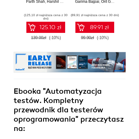
Parth Shah
,
Harshil Shah
Garima Bajpai
,
Orit Golowinski
Paulo 
(125,10 zł najniższa cena z 30
(89,91 zł najniższa cena z 30 dni)
(89,91 zł naj
dni)
125.10 zł
89.91 zł
139.00zł
(-10%)
99.90zł
(-10%)
99.9
Ebooka
"Automatyzacja
testów. Kompletny
przewodnik dla testerów
oprogramowania"
przeczytasz
na: