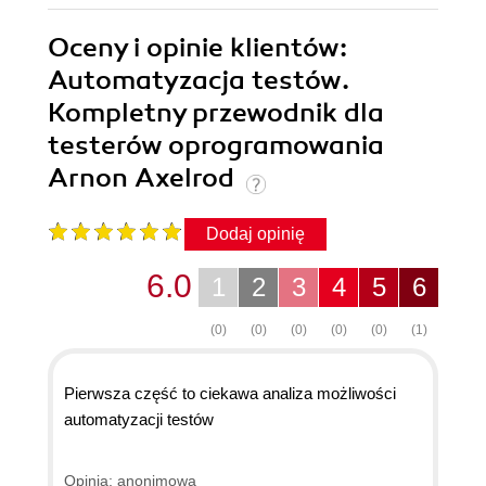
Oceny i opinie klientów:
Automatyzacja testów.
Kompletny przewodnik dla
testerów oprogramowania
Arnon Axelrod
Dodaj opinię
6.0
1
2
3
4
5
6
(0)
(0)
(0)
(0)
(0)
(1)
Pierwsza część to ciekawa analiza możliwości
automatyzacji testów
Opinia: anonimowa