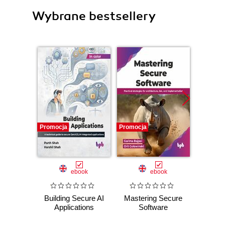
Wybrane bestsellery
Promocja
Promocja
Promocj
ebook
ebook
Building Secure AI
Mastering Secure
Mast
Applications
Software
with H