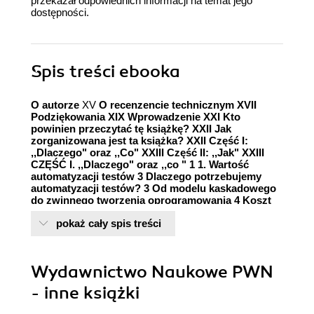
przekazał odpowiednich informacji na temat jego
dostępności.
Spis treści
ebooka
O autorze
XV
O recenzencie technicznym
XVII
Podziękowania
XIX
Wprowadzenie
XXI
Kto
powinien przeczytać tę książkę?
XXII
Jak
zorganizowana jest ta książka?
XXII
Część I:
,,Dlaczego" oraz ,,Co"
XXIII
Część II: ,,Jak"
XXIII
CZĘŚĆ I. ,,Dlaczego" oraz ,,co "
1
1. Wartość
automatyzacji testów
3 Dlaczego potrzebujemy
automatyzacji testów? 3 Od modelu kaskadowego
do zwinnego tworzenia oprogramowania 4 Koszt
złożoności oprogramowania 5 Utrzymywanie
pokaż cały spis treści
stałego kosztu 6 Refaktoryzacja 8 Ciągłe
doskonalenie 9
2. Od testowania ręcznego do
automatycznego
11 Podejście pierwsze:
nagrywanie i odtwarzanie 11 Uzyskiwanie
Wydawnictwo Naukowe PWN
maksimum korzyści z automatyzacji testów 13
Różnice pomiędzy testami manualnymi i
- inne książki
automatycznymi 16 Testowanie eksploracyjne 16
Rozważania dotyczące testowania automatycznego