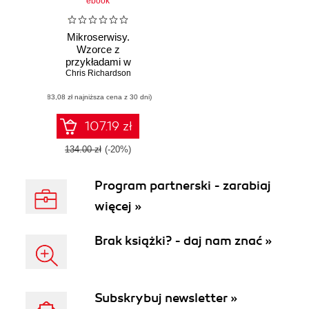
ebook
Mikroserwisy.
Wzorce z
przykładami w
Chris Richardson
języku Java
(83,08 zł najniższa cena z 30 dni)
107.19 zł
134.00 zł
(-20%)
Program partnerski - zarabiaj
więcej »
Brak książki? - daj nam znać »
Subskrybuj newsletter »