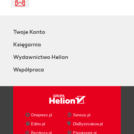
Twoje Konto
Księgarnia
Wydawnictwo Helion
Współpraca
Onepress.pl
Sensus.pl
Editio.pl
DlaBystrzakow.pl
Bezdroza.pl
Ebookpoint.pl