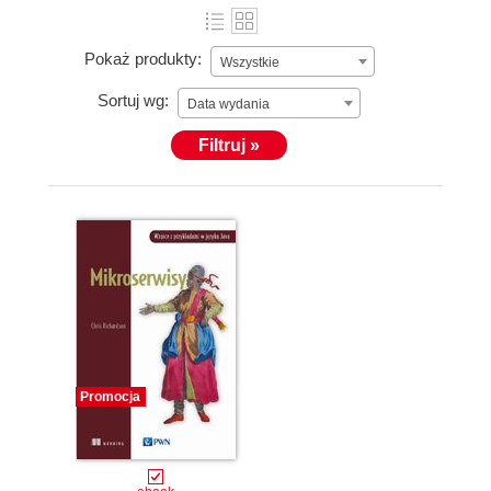
Pokaż produkty:
Wszystkie
Sortuj wg:
Data wydania
Filtruj »
Promocja