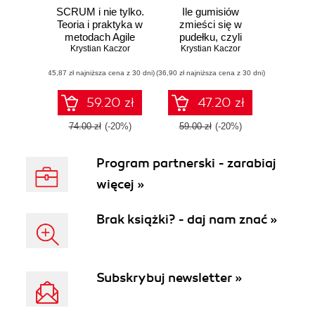
SCRUM i nie tylko.
Ile gumisiów
Teoria i praktyka w
zmieści się w
metodach Agile
pudełku, czyli
Krystian Kaczor
szacowanie i
Krystian Kaczor
planowanie w Agile
(45,87 zł najniższa cena z 30 dni)
(36,90 zł najniższa cena z 30 dni)
59.20 zł
47.20 zł
74.00 zł
(-20%)
59.00 zł
(-20%)
Program partnerski - zarabiaj
więcej »
Brak książki? - daj nam znać »
Subskrybuj newsletter »