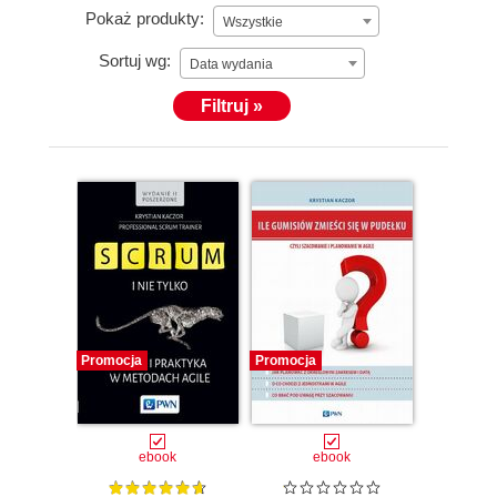
Pokaż produkty:
Wszystkie
Sortuj wg:
Data wydania
Filtruj »
Promocja
Promocja
ebook
ebook