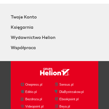
Twoje Konto
Księgarnia
Wydawnictwo Helion
Współpraca
Onepress.pl
Sensus.pl
Editio.pl
DlaBystrzakow.pl
Bezdroza.pl
Ebookpoint.pl
Videopoint.pl
Beya.pl