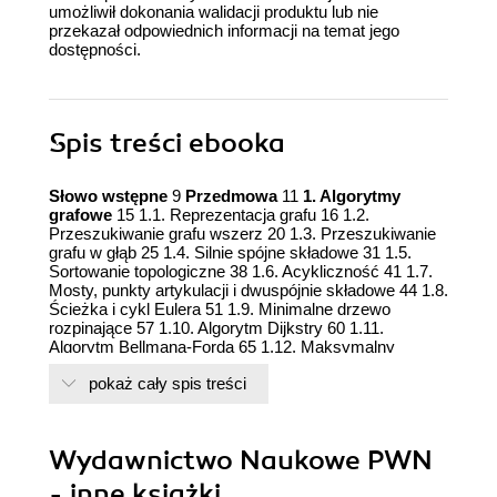
umożliwił dokonania walidacji produktu lub nie
przekazał odpowiednich informacji na temat jego
dostępności.
Spis treści
ebooka
Słowo wstępne
9
Przedmowa
11
1. Algorytmy
grafowe
15 1.1. Reprezentacja grafu 16 1.2.
Przeszukiwanie grafu wszerz 20 1.3. Przeszukiwanie
grafu w głąb 25 1.4. Silnie spójne składowe 31 1.5.
Sortowanie topologiczne 38 1.6. Acykliczność 41 1.7.
Mosty, punkty artykulacji i dwuspójnie składowe 44 1.8.
Ścieżka i cykl Eulera 51 1.9. Minimalne drzewo
rozpinające 57 1.10. Algorytm Dijkstry 60 1.11.
Algorytm Bellmana-Forda 65 1.12. Maksymalny
przepływ 67 1.12.1. Maksymalny przepły wyznaczany
pokaż cały spis treści
metodą Dinica 68 1.12.2. maksymalny przepływ dla
krawędzi jednostkowych 72 1.12.3. Najtańszy
maksymalny przepływ dla krawędzi jednostkowych 74
1.13. Maksymalne skojarzenie w grafie dwudzielnym
Wydawnictwo Naukowe PWN
77 1.13.1. Dwudzielność grafu 78 1.13.2. Maksymalne
skojarzenie w grafie dwudzielnym w czasie
O
(
n
(
n+m
))
- inne książki