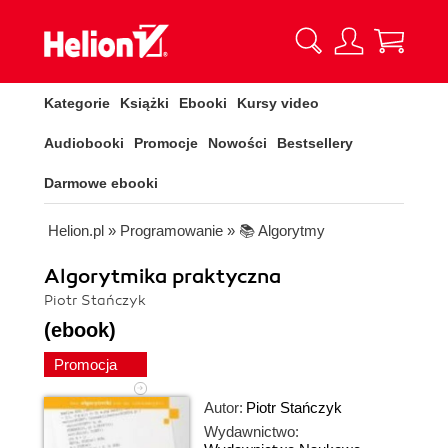
Kategorie
Książki
Ebooki
Kursy video
Audiobooki
Promocje
Nowości
Bestsellery
Darmowe ebooki
Helion.pl
»
Programowanie
»
📚 Algorytmy
Algorytmika praktyczna
Piotr Stańczyk
(ebook)
Promocja
Autor:
Piotr Stańczyk
Wydawnictwo: