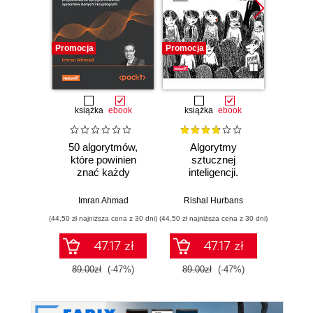
Promocja
Promocja
Promocj
książka
ebook
książka
ebook
ksią
50 algorytmów,
Algorytmy
Al
które powinien
sztucznej
Ilu
znać każdy
inteligencji.
prz
programista.
Ilustrowany
Klasyczne i
przewodnik
Imran Ahmad
Rishal Hurbans
Adity
nowoczesne
(44,50 zł najniższa cena z 30 dni)
(44,50 zł najniższa cena z 30 dni)
(33,50 zł naj
algorytmy z
dziedzin uczenia
47.17 zł
47.17 zł
maszynowego,
projektowania
89.00zł
(-47%)
89.00zł
(-47%)
67.0
oprogramowania,
systemów danych i
kryptografii.
Wydanie II