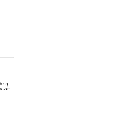
ub są
kazał