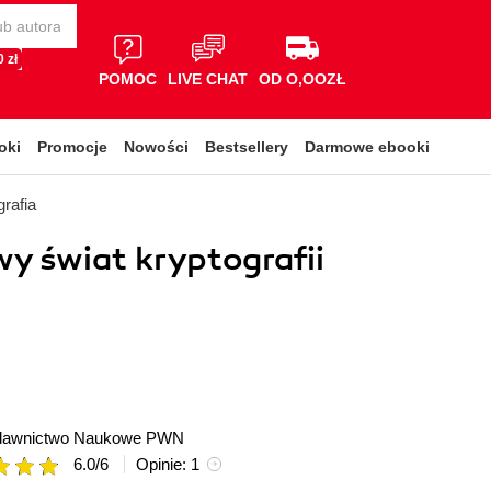
 zł
POMOC
LIVE CHAT
OD O,OOZŁ
oki
Promocje
Nowości
Bestsellery
Darmowe ebooki
rafia
y świat kryptografii
awnictwo Naukowe PWN
6.0
/
6
Opinie:
1