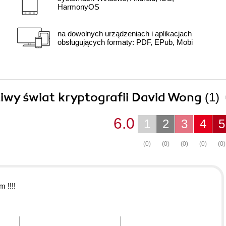
HarmonyOS
na dowolnych urządzeniach i aplikacjach
obsługujących formaty: PDF, EPub, Mobi
ziwy świat kryptografii David Wong
(1)
6.0
1
2
3
4
5
(0)
(0)
(0)
(0)
(0)
 !!!!