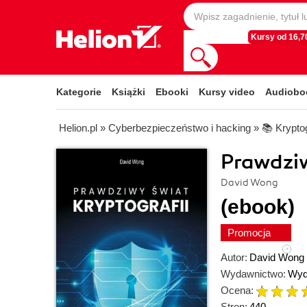
Kursy od 16,70
Kategorie
Książki
Ebooki
Kursy video
Audiobo
Helion.pl
»
Cyberbezpieczeństwo i hacking
»
📚 Kryptog
Prawdziw
David Wong
(ebook)
Promocja
Autor:
David Wong
Wydawnictwo:
Wyd
Ocena:
Stron:
440