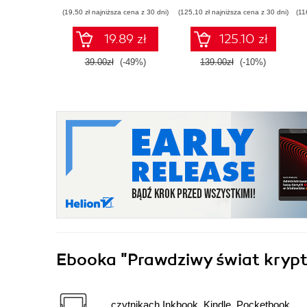
(19,50 zł najniższa cena z 30 dni)
(125,10 zł najniższa cena z 30 dni)
(11
19.89 zł
125.10 zł
39.00zł
(-49%)
139.00zł
(-10%)
Ebooka
"Prawdziwy świat krypt
czytnikach Inkbook, Kindle, Pocketbook,