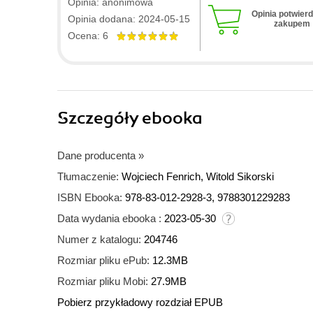
Opinia: anonimowa
Opinia potwier
Opinia dodana: 2024-05-15
zakupem
Ocena: 6
Szczegóły
ebooka
Dane producenta
»
Tłumaczenie:
Wojciech Fenrich, Witold Sikorski
ISBN Ebooka:
978-83-012-2928-3, 9788301229283
Data wydania ebooka :
2023-05-30
Numer z katalogu:
204746
Rozmiar pliku ePub:
12.3MB
Rozmiar pliku Mobi:
27.9MB
Pobierz przykładowy rozdział EPUB