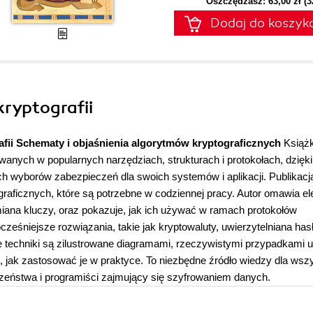
Oszczędzasz: 63,00 zł (
Dodaj do koszyk
kryptografii
fii
Schematy i objaśnienia algorytmów kryptograficznych
Książ
anych w popularnych narzędziach, strukturach i protokołach, dzięki
h wyborów zabezpieczeń dla swoich systemów i aplikacji. Publikacja
tograficznych, które są potrzebne w codziennej pracy. Autor omawia e
wymiana kluczy, oraz pokazuje, jak ich używać w ramach protokołów
cześniejsze rozwiązania, takie jak kryptowaluty, uwierzytelniana ha
 techniki są zilustrowane diagramami, rzeczywistymi przypadkami u
jak zastosować je w praktyce. To niezbędne źródło wiedzy dla wszy
czeństwa i programiści zajmujący się szyfrowaniem danych.