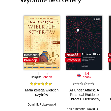
Wybrane bestsellery
Bestseller
Nowość
Promocja
Promocja
P
książka
ebook
ebook
Mała księga wielkich
AI Under Attack. A
szyfrów
Practical Guide to
Threats, Defenses,
and Governance for
Dominik Robakowski
AI Systems
Kris Kimmerle
,
David Okeyode