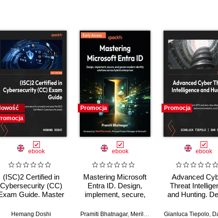
Nowość
Promocja
Promocja
romocja
ebook
ebook
ebook
(ISC)2 Certified in
Mastering Microsoft
Advanced Cyb
Cybersecurity (CC)
Entra ID. Design,
Threat Intellig
Exam Guide. Master
implement, secure,
and Hunting. De
core security
and govern modern
APTs and zero
concepts and pass
identity solutions
attacks using C
Hemang Doshi
Pramiti Bhatnagar
,
Merill Fernando
Gianluca Tiepolo
,
Dan S