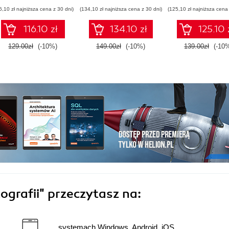
the ISC2 Certified in
across hybrid
behavioral analy
6,10 zł najniższa cena z 30 dni)
(134,10 zł najniższa cena z 30 dni)
(125,10 zł najniższa cena 
Cybersecurity exam
enterprises
and AI techniq
116.10 zł
134.10 zł
125.10 
129.00zł
(-10%)
149.00zł
(-10%)
139.00zł
(-10
ografii"
przeczytasz na:
systemach Windows, Android, iOS,