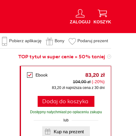
ZALOGUJ
KOSZYK
Pobierz aplikację
Bony
Podaruj prezent
TOP tytuł w super cenie » 50% taniej
83,20 zł
Ebook
104,00 zł
(-20%)
83,20 zł najniższa cena z 30 dni
Dodaj do koszyka
Dostępny natychmiast po opłaceniu zakupu
lub
Kup na prezent