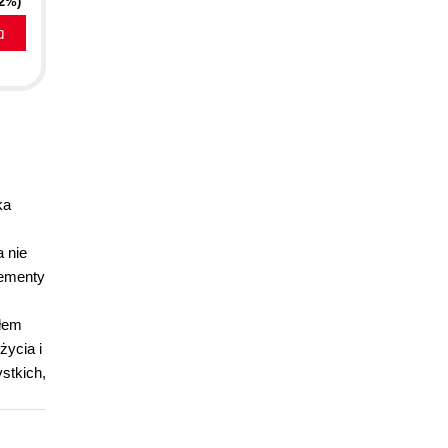
32%)
a
ka
 nie
lementy
słem
życia i
stkich,