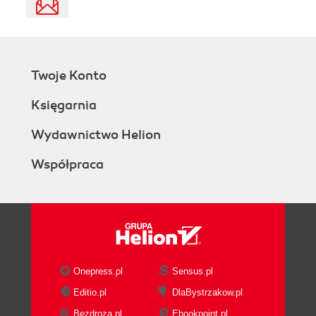
Twoje Konto
Księgarnia
Wydawnictwo Helion
Współpraca
Onepress.pl
Sensus.pl
Editio.pl
DlaBystrzakow.pl
Bezdroza.pl
Ebookpoint.pl