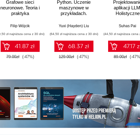
Grafowe sieci
Python. Uczenie
Projektowani
neuronowe. Teoria i
maszynowe w
aplikacji LLM
praktyka
przykładach.
Holistyczne
Najlepsze praktyki w
podejście do du
realnych
modeli języko
Filip Wójcik
Yuxi (Hayden) Liu
Suhas Pai
zastosowaniach.
9,50 zł najniższa cena z 30 dni)
(64,50 zł najniższa cena z 30 dni)
(44,50 zł najniższa cena 
Wydanie IV
41.87 zł
68.37 zł
47.17 z
79.00zł
(-47%)
129.00zł
(-47%)
89.00zł
(-47%