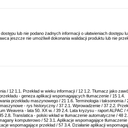
 dostępu lub nie podano żadnych informacji o ułatwieniach dostępu l
a jeszcze nie umożliwił dokonania walidacji produktu lub nie prze
a / 12 1.1. Przekład w wieku informacji / 12 1.2. Tłumacz jako zawó
przekładu - geneza aplikacji wspomagających tłumaczenie / 15 1.4.
ania przekładu maszynowego / 21 1.6. Terminologia i taksonomia / 2
aszynowe - rys historyczny / 37 2.1. Wprowadzenie / 37 2.2. Prze
Weavera - lata 50. XX w. / 39 2.4. Lata kryzysu - raport ALPAC / 4
45 2.8. Translatica - polski wkład w tłumaczenie automatyczne / 48 2.
agany komputerowo / 52 3.1. Aplikacje wspomagające tłumaczenie 
kacje wspomagające przekład / 57 3.4. Działanie aplikacji wspomaga