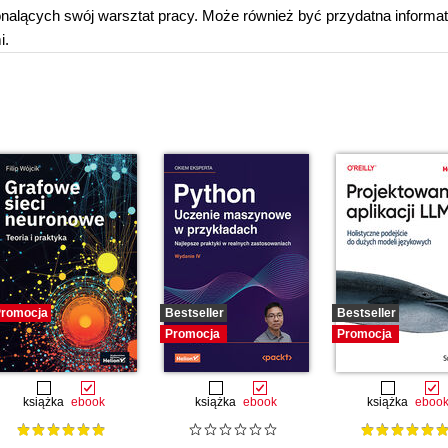
skonalących swój warsztat pracy. Może również być przydatna inform
i.
romocja
Bestseller
Bestseller
Promocja
Promocja
książka
ebook
książka
ebook
książka
eboo