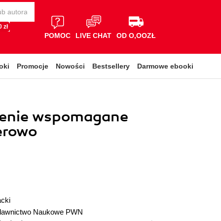
 zł
POMOC
LIVE CHAT
OD O,OOZŁ
oki
Promocje
Nowości
Bestsellery
Darmowe ebooki
enie wspomagane
erowo
cki
awnictwo Naukowe PWN