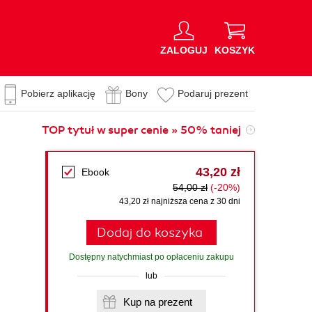
ZALOGUJ
KOSZYK
Pobierz aplikację
Bony
Podaruj prezent
TOP tytuł w super cenie » 50% taniej
43,20 zł
Ebook
54,00 zł
(-20%)
43,20 zł najniższa cena z 30 dni
Dodaj do koszyka
Dostępny natychmiast po opłaceniu zakupu
lub
Kup na prezent