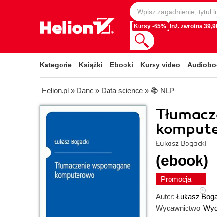
Kursy -65%
Inż. zwrotna 39,90
Kategorie
Książki
Ebooki
Kursy video
Audiobo
Helion.pl
»
Dane
»
Data science
»
📚 NLP
Tłumacz
komput
Łukasz Bogacki
(ebook)
Promocja
Autor:
Łukasz Boga
Wydawnictwo:
Wyd