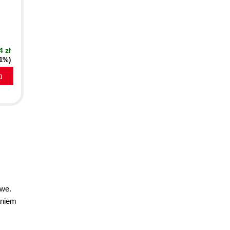
4 zł
41%)
a
owe.
aniem