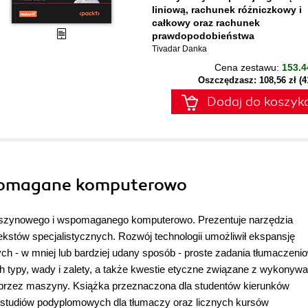
liniową, rachunek różniczkowy i
całkowy oraz rachunek
prawdopodobieństwa
Tivadar Danka
Cena zestawu:
153.4
Oszczędzasz: 108,56 zł (
Dodaj do koszyk
pomagane komputerowo
aszynowego i wspomaganego komputerowo. Prezentuje narzędzia
ekstów specjalistycznych. Rozwój technologii umożliwił ekspansję
h - w mniej lub bardziej udany sposób - proste zadania tłumaczeni
h typy, wady i zalety, a także kwestie etyczne związane z wykonyw
przez maszyny. Książka przeznaczona dla studentów kierunków
y studiów podyplomowych dla tłumaczy oraz licznych kursów