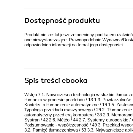
Dostępność produktu
Produkt nie został jeszcze oceniony pod kątem ułatwień
one niewystarczające. Prawdopodobnie Wydawca/Dostawc
odpowiednich informacji na temat jego dostępności.
Spis treści
ebooka
Wstęp 7 1. Nowoczesna technologia w służbie tłumaczeni
tłumacza w procesie przekładu / 13 1.3. Powtarzalność 
Kontekst a tłumaczenie automatyczne / 19 1.5. Zastosow
Typologia przekładu maszynowego / 29 2. Tłumaczenie m
automatyczny przed erą komputera / 38 2.3. Memorandum 
Systran / 42 2.6. Météo / 44 2.7. Systemy europejskie / 
Podsumowanie - współczesność / 49 3. Przekład wspom
3.2. Pamięć tłumaczeniowa / 53 3.3. Najważniejsze apli