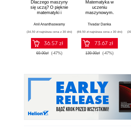
Dlaczego maszyny
Matematyka w
się uczą? O pięknie
uczeniu
matematyki i
maszynowym.
działaniu
Opanuj algebrę
współczesnej
liniową, rachunek
Anil Ananthaswamy
Tivadar Danka
sztucznej inteligencji
różniczkowy i
(34,50 zł najniższa cena z 30 dni)
(69,50 zł najniższa cena z 30 dni)
(3
całkowy oraz
rachunek
36.57 zł
73.67 zł
prawdopodobieństwa
69.00zł
(-47%)
139.00zł
(-47%)