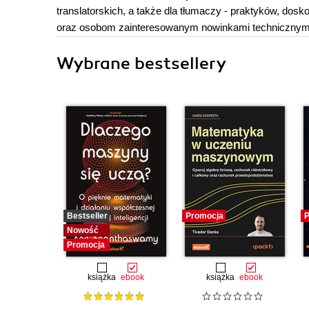
translatorskich, a także dla tłumaczy - praktyków, do
oraz osobom zainteresowanym nowinkami technicznym
Wybrane bestsellery
Bestseller
Promocja
P
Nowość
Promocja
książka
ebook
książka
ebook