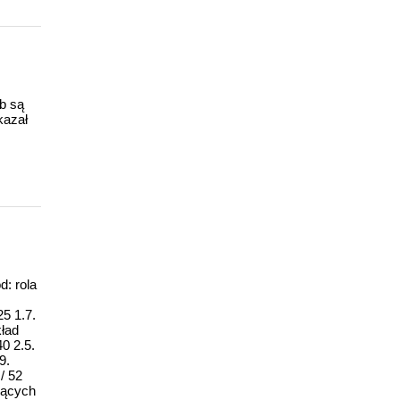
ub są
kazał
d: rola
5 1.7.
kład
0 2.5.
9.
/ 52
jących