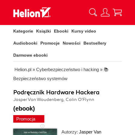
Kategorie
Książki
Ebooki
Kursy video
Audiobooki
Promocje
Nowości
Bestsellery
Darmowe ebooki
Helion.pl
»
Cyberbezpieczeństwo i hacking
»
📚
Bezpieczeństwo systemów
Podręcznik Hardware Hackera
Jasper Van Woudenberg, Colin O'Flynn
(ebook)
Promocja
Autorzy:
Jasper Van