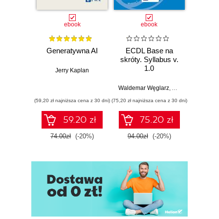
ebook
ebook
Generatywna AI
ECDL Base na
Bezpi
skróty. Syllabus v.
osób 
1.0
Jerry Kaplan
wykor
białe
Waldemar Węglarz
,
Alicja Żarowska-
Krzysz
(59,20 zł najniższa cena z 30 dni)
(75,20 zł najniższa cena z 30 dni)
(75,20 zł naj
59.20 zł
75.20 zł
74.00zł
(-20%)
94.00zł
(-20%)
94.0