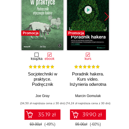
Promocja
Promocja
Promocj
książka
ebook
kurs
książka
e
Socjotechniki w
Poradnik hakera.
Sztuk
praktyce.
Kurs video.
Łamałe
Podręcznik
Inżynieria odwrotna
hasła.
etycznego hakera
i modyfikacja
programów
Joe Gray
Marcin Gomulak
Kevin Mi
komputerowych
(34,50 zł najniższa cena z 30 dni)
(74,24 zł najniższa cena z 30 dni)
(29,95 zł naj
35.19 zł
39.90 zł
69.00zł
(-49%)
99.00zł
(-60%)
59.9