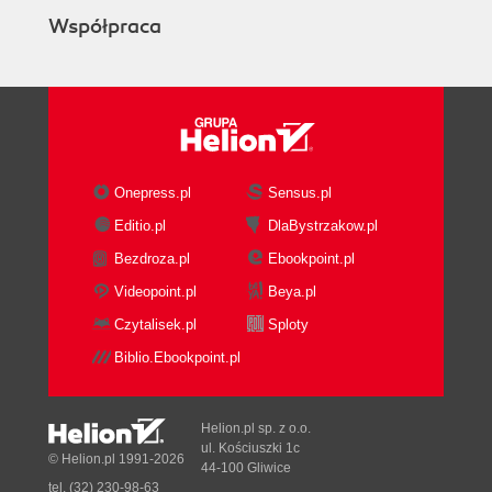
Współpraca
Onepress.pl
Sensus.pl
Editio.pl
DlaBystrzakow.pl
Bezdroza.pl
Ebookpoint.pl
Videopoint.pl
Beya.pl
Czytalisek.pl
Sploty
Biblio.Ebookpoint.pl
Helion.pl sp. z o.o.
ul. Kościuszki 1c
© Helion.pl 1991-2026
44-100 Gliwice
tel. (32) 230-98-63