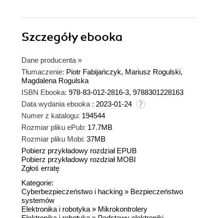
Szczegóły
ebooka
Dane producenta
»
Tłumaczenie:
Piotr Fabijańczyk, Mariusz Rogulski,
Magdalena Rogulska
ISBN Ebooka:
978-83-012-2816-3, 9788301228163
Data wydania ebooka :
2023-01-24
Numer z katalogu:
194544
Rozmiar pliku ePub:
17.7MB
Rozmiar pliku Mobi:
37MB
Pobierz przykładowy rozdział EPUB
Pobierz przykładowy rozdział MOBI
Zgłoś erratę
Kategorie:
Cyberbezpieczeństwo i hacking
»
Bezpieczeństwo
systemów
Elektronika i robotyka
»
Mikrokontrolery
Elektronika i robotyka
»
Podstawy elektroniki