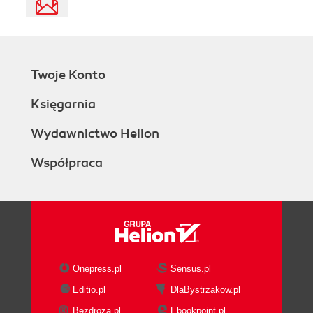
Twoje Konto
Księgarnia
Wydawnictwo Helion
Współpraca
Onepress.pl
Sensus.pl
Editio.pl
DlaBystrzakow.pl
Bezdroza.pl
Ebookpoint.pl