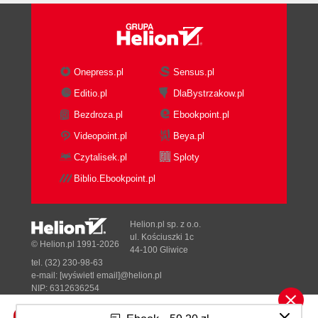
Onepress.pl
Sensus.pl
Editio.pl
DlaBystrzakow.pl
Bezdroza.pl
Ebookpoint.pl
Videopoint.pl
Beya.pl
Czytalisek.pl
Sploty
Biblio.Ebookpoint.pl
Helion.pl sp. z o.o.
ul. Kościuszki 1c
© Helion.pl 1991-2026
44-100 Gliwice
tel. (32) 230-98-63
e-mail:
[wyświetl email]@helion.pl
NIP: 6312636254
Regon: 241989027