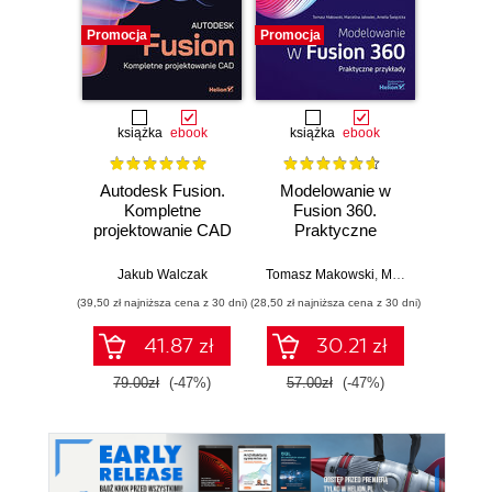
Promocja
Promocja
Promocj
książka
ebook
książka
ebook
ksią
Autodesk Fusion.
Modelowanie w
Autode
Kompletne
Fusion 360.
Profes
projektowanie CAD
Praktyczne
PL / 20
przykłady
360.
efe
Jakub Walczak
Tomasz Makowski
,
Marcelina Jałowiec
Andrz
proj
(39,50 zł najniższa cena z 30 dni)
(28,50 zł najniższa cena z 30 dni)
(99,50 zł naj
41.87 zł
30.21 zł
1
79.00zł
(-47%)
57.00zł
(-47%)
199.0