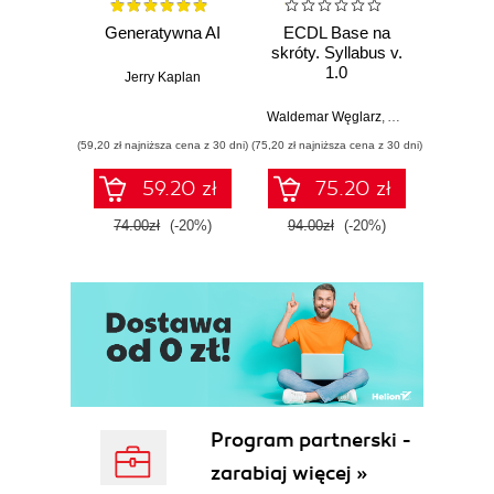
Generatywna AI
ECDL Base na
Bezpi
skróty. Syllabus v.
osób 
1.0
Jerry Kaplan
wykor
białe
Waldemar Węglarz
,
Alicja Żarowska-
Krzysz
(59,20 zł najniższa cena z 30 dni)
(75,20 zł najniższa cena z 30 dni)
(75,20 zł naj
59.20 zł
75.20 zł
74.00zł
(-20%)
94.00zł
(-20%)
94.0
Program partnerski -
zarabiaj więcej »