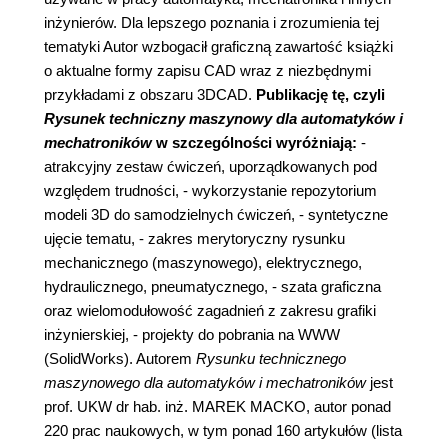
inżynierów. Dla lepszego poznania i zrozumienia tej
tematyki Autor wzbogacił graficzną zawartość książki
o aktualne formy zapisu CAD wraz z niezbędnymi
przykładami z obszaru 3DCAD.
Publikację tę, czyli
Rysunek techniczny maszynowy dla automatyków i
mechatroników
w szczególności wyróżniają:
-
atrakcyjny zestaw ćwiczeń, uporządkowanych pod
względem trudności, - wykorzystanie repozytorium
modeli 3D do samodzielnych ćwiczeń, - syntetyczne
ujęcie tematu, - zakres merytoryczny rysunku
mechanicznego (maszynowego), elektrycznego,
hydraulicznego, pneumatycznego, - szata graficzna
oraz wielomodułowość zagadnień z zakresu grafiki
inżynierskiej, - projekty do pobrania na WWW
(SolidWorks). Autorem
Rysunku technicznego
maszynowego dla automatyków i mechatroników
jest
prof. UKW dr hab. inż. MAREK MACKO, autor ponad
220 prac naukowych, w tym ponad 160 artykułów (lista