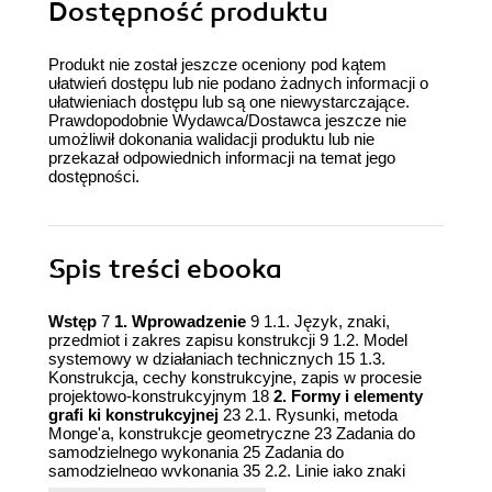
Dostępność produktu
Produkt nie został jeszcze oceniony pod kątem
ułatwień dostępu lub nie podano żadnych informacji o
ułatwieniach dostępu lub są one niewystarczające.
Prawdopodobnie Wydawca/Dostawca jeszcze nie
umożliwił dokonania walidacji produktu lub nie
przekazał odpowiednich informacji na temat jego
dostępności.
Spis treści
ebooka
Wstęp
7
1. Wprowadzenie
9 1.1. Język, znaki,
przedmiot i zakres zapisu konstrukcji 9 1.2. Model
systemowy w działaniach technicznych 15 1.3.
Konstrukcja, cechy konstrukcyjne, zapis w procesie
projektowo-konstrukcyjnym 18
2. Formy i elementy
grafi ki konstrukcyjnej
23 2.1. Rysunki, metoda
Monge'a, konstrukcje geometryczne 23 Zadania do
samodzielnego wykonania 25 Zadania do
samodzielnego wykonania 35 2.2. Linie jako znaki
zapisu grafi cznego 37 2.3. Elementy normalizacji