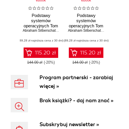
ebook
ebook
Podstawy
Podstawy
systemów
systemów
operacyjnych Tom
operacyjnych Tom
I
Abraham Silberschatz
,
Greg Gagne
,
Peter B. Galvin
II
Abraham Silberschatz
,
Greg Gagne
,
Pe
(89,28 zł najniższa cena z 30 dni)
(89,28 zł najniższa cena z 30 dni)
115.20 zł
115.20 zł
144.00 zł
(-20%)
144.00 zł
(-20%)
Program partnerski - zarabiaj
więcej »
Brak książki? - daj nam znać »
Subskrybuj newsletter »