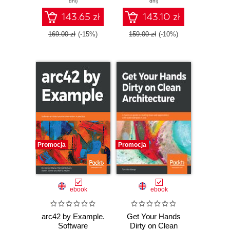
dni)
dni)
applications that
cater to enterprise
143.65 zł
143.10 zł
business needs -
Third Edition
169.00 zł
(-15%)
159.00 zł
(-10%)
Promocja
Promocja
ebook
ebook
arc42 by Example.
Get Your Hands
Software
Dirty on Clean