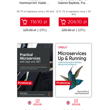
Hammad Arif
architectures,
,
Habib Qureshi
Gabriel Baptista
Architecting
,
Francesco Abbruzzese
migration best
software solutions
(96,75 zł najniższa cena z 30 dni)
practices, and the
(171,75 zł najniższa cena z 30
using
dni)
new features in
microservices,
.NET 5
DevOps, and
116.10 zł
206.10 zł
design patterns for
Azure - Second
129.00 zł
(-10%)
229.00 zł
(-10%)
Edition
Promocja
Promocja
ebook
ebook