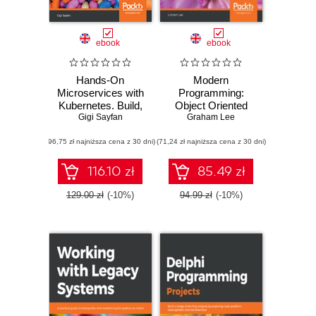
ebook
ebook
Hands-On
Modern
Microservices with
Programming:
Kubernetes. Build,
Object Oriented
deploy, and
Gigi Sayfan
Programming and
Graham Lee
manage scalable
Best Practices.
(96,75 zł najniższa cena z 30 dni)
microservices on
(71,24 zł najniższa cena z 30 dni)
Deconstruct
Kubernetes
object-oriented
programming and
116.10 zł
85.49 zł
use it with other
programming
129.00 zł
(-10%)
94.99 zł
(-10%)
paradigms to build
applications