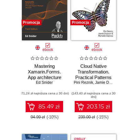
Promocja
Promocja
ebook
ebook
Mastering
Cloud Native
Xamarin.Forms.
Transformation.
App architecture
Practical Patterns
techniques for
Ed Snider
Pini Reznik
for Innovation
,
Jamie Dobson
,
Michelle 
building multi-
(71,24 zł najniższa cena z 30 dni)
platform, native
(143,40 zł najniższa cena z 30
dni)
mobile apps with
Xamarin.Forms 4 -
85.49 zł
203.15 zł
Third Edition
94.99 zł
(-10%)
239.00 zł
(-15%)