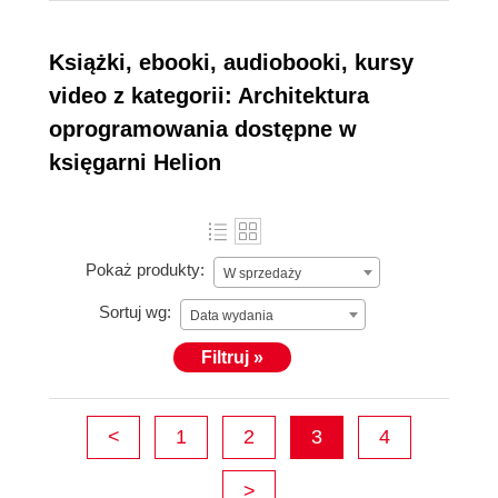
Książki, ebooki, audiobooki, kursy
video z kategorii: Architektura
oprogramowania dostępne w
księgarni Helion
Pokaż produkty:
W sprzedaży
Sortuj wg:
Data wydania
Filtruj »
<
1
2
3
4
>