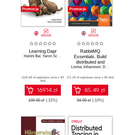
Promocja
Promocja
ebook
ebook
Learning Dapr
RabbitMQ
Haishi Bai
,
Yaron Schneider
Essentials. Build
distributed and
Lovisa Johansson
scalable
,
David Dossot
applications with
(119,40 zł najniższa cena z 30
(71,24 zł najniższa cena z 30 dni)
message queuing
dni)
using RabbitMQ -
Second Edition
169.14 zł
85.49 zł
199.00 zł
(-15%)
94.99 zł
(-10%)