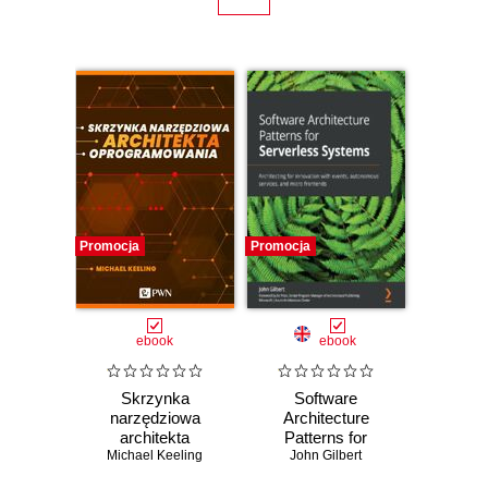
Promocja
Promocja
ebook
ebook
Skrzynka
Software
narzędziowa
Architecture
architekta
Patterns for
oprogramowania
Michael Keeling
Serverless
John Gilbert
(ebook)
Systems.