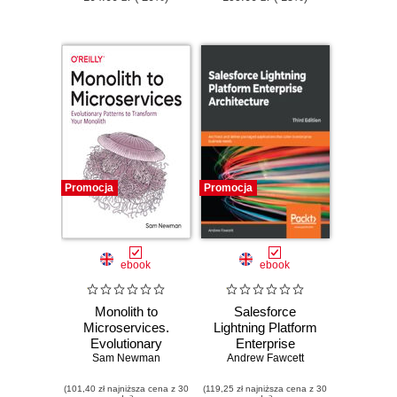
Promocja
Promocja
ebook
ebook
Monolith to
Salesforce
Microservices.
Lightning Platform
Evolutionary
Enterprise
Sam Newman
Patterns to
Andrew Fawcett
Architecture.
Transform Your
Architect and
(101,40 zł najniższa cena z 30
Monolith
(119,25 zł najniższa cena z 30
deliver packaged