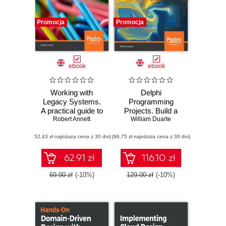
Promocja
Promocja
ebook
ebook
Working with
Delphi
Legacy Systems.
Programming
A practical guide to
Projects. Build a
looking after and
Robert Annett
range of exciting
William Duarte
maintaining the
projects by
(52,43 zł najniższa cena z 30 dni)
systems we inherit
(96,75 zł najniższa cena z 30 dni)
exploring cross-
platform
development and
62.91 zł
116.10 zł
microservices
69.90 zł
(-10%)
129.00 zł
(-10%)