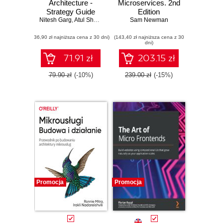
Architecture -
Microservices. 2nd
Strategy Guide
Edition
Nitesh Garg
,
Atul Sharma
Sam Newman
(36,90 zł najniższa cena z 30 dni)
(143,40 zł najniższa cena z 30
dni)
71.91 zł
203.15 zł
79.90 zł
(-10%)
239.00 zł
(-15%)
Promocja
Promocja