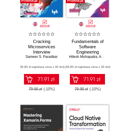
Promocja
Promocja
ebook
ebook
Cracking
Fundamentals of
Microservices
Software
Interview
Engineering
Sameer S. Paradkar
Hitesh Mohapatra
,
Amiya Kumar Rath
(36,90 zł najniższa cena z 30 dni)
(36,90 zł najniższa cena z 30 dni)
71.91 zł
71.91 zł
79.90 zł
(-10%)
79.90 zł
(-10%)