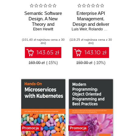
Semantic Software
Enterprise API
Design. A New
Management.
Theory and
Design and deliver
Practical Guide for
Eben Hewitt
Luis Weir
valuable business
,
Rolando Carrasco
,
Philip Wi
Modern Architects
APIs
(101,40 zł najniższa cena z 30
(119,25 zł najniższa cena z 30
dni)
dni)
143.65 zł
143.10 zł
169.00 zł
(-15%)
159.00 zł
(-10%)
Promocja
Promocja