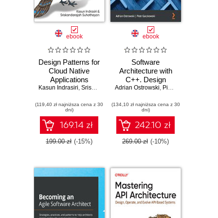
ebook
ebook
Design Patterns for
Software
Cloud Native
Architecture with
Applications
C++. Design
Kasun Indrasiri
,
Sriskandarajah Suhothayan
Adrian Ostrowski
modern systems
,
Piotr Gaczkowski
using effective
(119,40 zł najniższa cena z 30
(134,10 zł najniższa cena z 30
architecture
dni)
dni)
concepts, design
patterns, and
169.14 zł
242.10 zł
techniques with
C++20
199.00 zł
(-15%)
269.00 zł
(-10%)