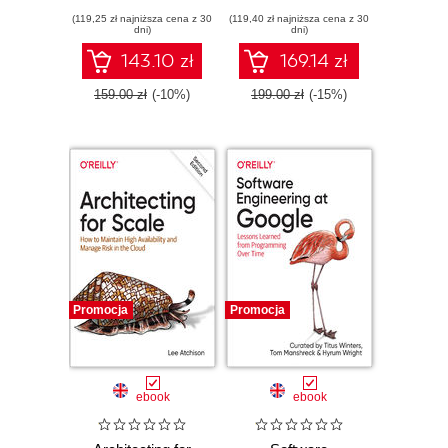
architect career by
Development,
(119,25 zł najniższa cena z 30
learning
(119,40 zł najniższa cena z 30
Domain-Driven
dni)
dni)
architecture design
Design, and Event-
principles and
Driven
143.10 zł
169.14 zł
strategies
Microservices
159.00 zł
(-10%)
199.00 zł
(-15%)
Promocja
Promocja
ebook
ebook