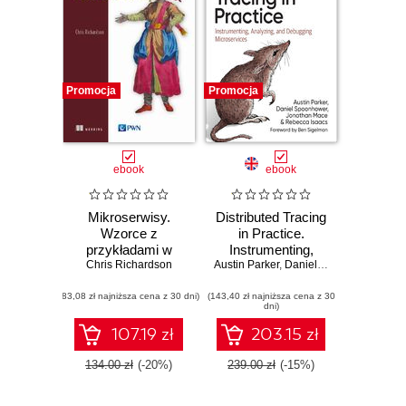
Promocja
Promocja
ebook
ebook
Mikroserwisy.
Distributed Tracing
Wzorce z
in Practice.
przykładami w
Instrumenting,
Chris Richardson
języku Java
Austin Parker
Analyzing, and
,
Daniel Spoonhower
,
Jon
Debugging
(83,08 zł najniższa cena z 30 dni)
(143,40 zł najniższa cena z 30
Microservices
dni)
107.19 zł
203.15 zł
134.00 zł
(-20%)
239.00 zł
(-15%)