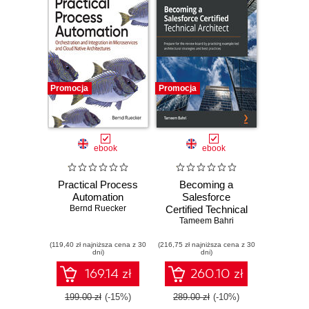
Promocja
Promocja
ebook
ebook
Practical Process
Becoming a
Automation
Salesforce
Bernd Ruecker
Certified Technical
Architect. Prepare
Tameem Bahri
for the review
(119,40 zł najniższa cena z 30
(216,75 zł najniższa cena z 30
board by practicing
dni)
dni)
example-led
architectural
169.14 zł
260.10 zł
strategies and best
practices
199.00 zł
(-15%)
289.00 zł
(-10%)