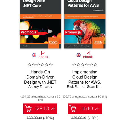
Promocja
Promocja
ebook
ebook
Hands-On
Implementing
Domain-Driven
Cloud Design
Design with .NET
Patterns for AWS.
Core. Tackling
Alexey Zimarev
Rick Farmer
Solutions and
,
Sean Keery
,
Clive Harber
complexity in the
design ideas for
(104,25 zł najniższa cena z 30
heart of software
(96,75 zł najniższa cena z 30 dni)
solving system
dni)
by putting DDD
design problems -
principles into
Second Edition
125.10 zł
116.10 zł
practice
139.00 zł
(-10%)
129.00 zł
(-10%)