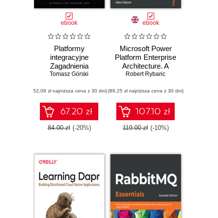
ebook
ebook
Platformy
Microsoft Power
integracyjne
Platform Enterprise
Zagadnienia
Architecture. A
Tomasz Górski
wybrane
guide for architects
Robert Rybaric
and decision
(52,08 zł najniższa cena z 30 dni)
(89,25 zł najniższa cena z 30 dni)
makers to craft
complex solutions
tailored to meet
67.20 zł
107.10 zł
business needs
84.00 zł
(-20%)
119.00 zł
(-10%)