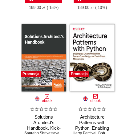
strategies
199.00 zł
(-15%)
189.00 zł
(-10%)
Promocja
Promocja
ebook
ebook
Solutions
Architecture
Architect's
Patterns with
Handbook. Kick-
Python. Enabling
start your solutions
Saurabh Shrivastava
,
Neelanjali Srivastav
Harry Percival
Test-Driven
,
Bob Gregory