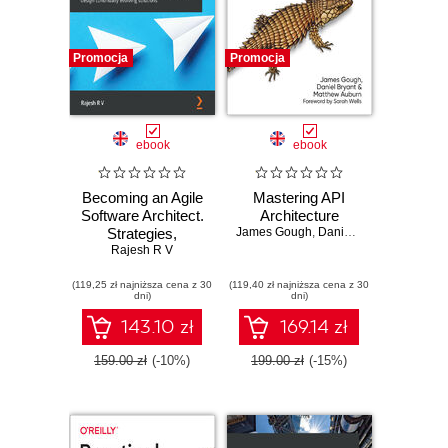
Promocja
Promocja
ebook
ebook
Becoming an Agile
Mastering API
Software Architect.
Architecture
Strategies,
James Gough
,
Daniel Bryant
,
Matthew
practices, and
Rajesh R V
patterns to help
(119,25 zł najniższa cena z 30
architects design
(119,40 zł najniższa cena z 30
dni)
dni)
continually
evolving solutions
143.10 zł
169.14 zł
159.00 zł
(-10%)
199.00 zł
(-15%)