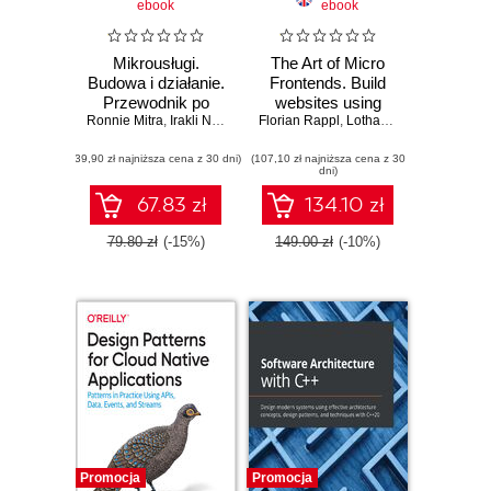
ebook
ebook
Mikrousługi.
The Art of Micro
Budowa i działanie.
Frontends. Build
Przewodnik po
websites using
Ronnie Mitra
budowaniu
,
Irakli Nadareishvili
Florian Rappl
compositional UIs
,
Lothar Schöttner
architektury
that grow naturally
(39,90 zł najniższa cena z 30 dni)
mikrousług
(107,10 zł najniższa cena z 30
as your application
dni)
scales
67.83 zł
134.10 zł
79.80 zł
(-15%)
149.00 zł
(-10%)
Promocja
Promocja