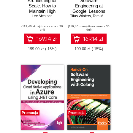
Architecting for
Software
Scale. How to
Engineering at
Maintain High
Google. Lessons
Availability and
Lee Atchison
Titus Winters
Learned from
,
Tom Manshreck
,
Hyrum W
Manage Risk in the
Programming Over
(119,40 zł najniższa cena z 30
Cloud. 2nd Edition
(119,40 zł najniższa cena z 30
Time
dni)
dni)
169.14 zł
169.14 zł
199.00 zł
(-15%)
199.00 zł
(-15%)
Promocja
Promocja