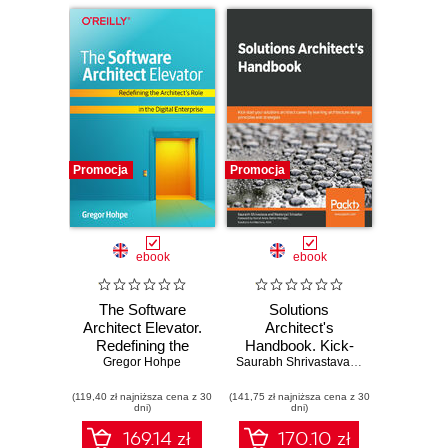
Promocja
Promocja
ebook
ebook
The Software
Solutions
Architect Elevator.
Architect's
Redefining the
Handbook. Kick-
Architect's Role in
Gregor Hohpe
start your solutions
Saurabh Shrivastava
,
Neelanjali Srivas
the Digital
architect career by
(119,40 zł najniższa cena z 30
Enterprise
(141,75 zł najniższa cena z 30
learning
dni)
dni)
architecture design
principles and
169.14 zł
170.10 zł