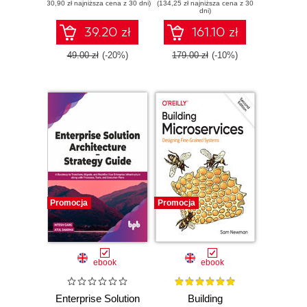
(30,90 zł najniższa cena z 30 dni)
(134,25 zł najniższa cena z 30
Architecting for
dni)
innovation with
events,
39.20 zł
161.10 zł
autonomous
services, and
49.00 zł
(-20%)
179.00 zł
(-10%)
micro frontends
Promocja
Promocja
ebook
ebook
Enterprise Solution
Building