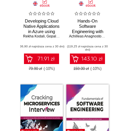
ebook
ebook
Developing Cloud
Hands-On
Native Applications
Software
in Azure using
Engineering with
Rekha Kodali
.NET Core
,
Gopala Behara
,
Sankara Govindarajulu
Golang. Move
Achilleas Anagnostopoulos
beyond basic
(36,90 zł najniższa cena z 30 dni)
(119,25 zł najniższa cena z 30
programming to
dni)
design and build
reliable software
71.91 zł
143.10 zł
with clean code
79.90 zł
(-10%)
159.00 zł
(-10%)