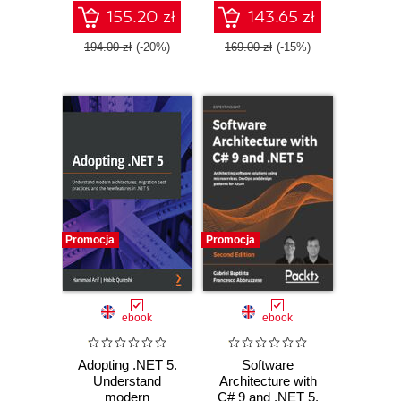
155.20 zł
143.65 zł
194.00 zł
(-20%)
169.00 zł
(-15%)
Promocja
Promocja
ebook
ebook
Adopting .NET 5.
Software
Understand
Architecture with
modern
C# 9 and .NET 5.