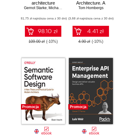
architecture
Architecture. A
Gernot Starke
documentation in
,
Michael Simons
hands-on guide to
,
Stefan Zörner
Tom Hombergs
,
Ralf D. Müller
practice
creating clean web
(81,75 zł najniższa cena z 30 dni)
(3,68 zł najniższa cena z 30 dni)
applications with
code examples in
Java
98.10 zł
4.41 zł
109.00 zł
(-10%)
4.90 zł
(-10%)
Promocja
Promocja
ebook
ebook