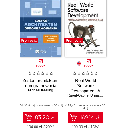
Promocja
Promocja
ebook
ebook
Zostań architektem
Real-World
oprogramowania
Software
Michael Keeling
Development. A
Raoul-Gabriel Urma
Project-Driven
,
Richard Warburt
Guide to
(64,48 zł najniższa cena z 30 dni)
(119,40 zł najniższa cena z 30
Fundamentals in
dni)
Java
83.20 zł
169.14 zł
104.00 zł
(-20%)
199.00 zł
(-15%)