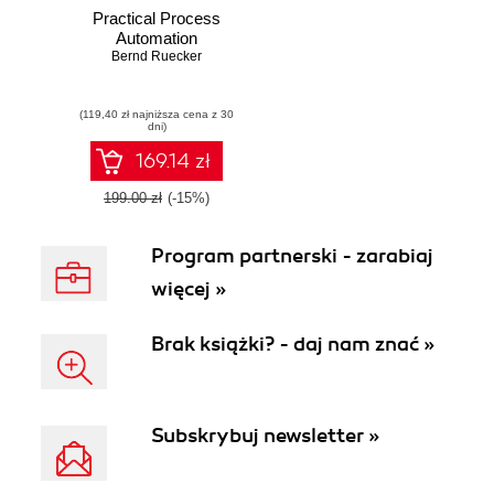
Practical Process
Automation
Bernd Ruecker
(119,40 zł najniższa cena z 30
dni)
169.14 zł
199.00 zł
(-15%)
Program partnerski - zarabiaj
więcej »
Brak książki? - daj nam znać »
Subskrybuj newsletter »