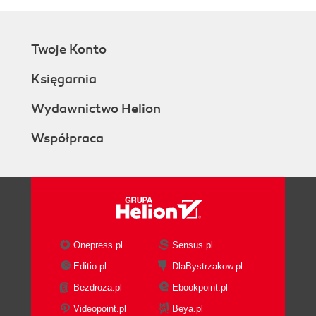
Twoje Konto
Księgarnia
Wydawnictwo Helion
Współpraca
Onepress.pl
Sensus.pl
Editio.pl
DlaBystrzakow.pl
Bezdroza.pl
Ebookpoint.pl
Videopoint.pl
Beya.pl